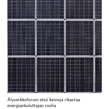
Älyverkkoforum etsii keinoja rikastaa
energiankuluttajan roolia