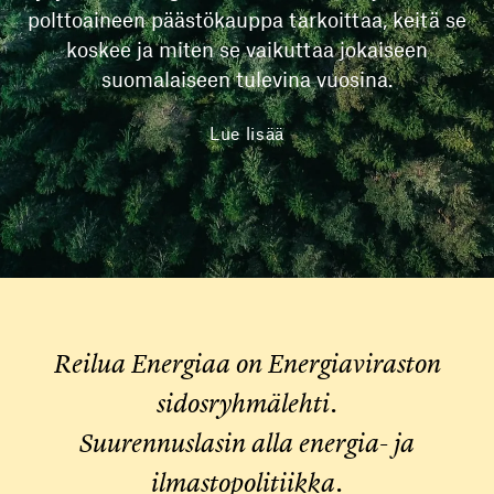
polttoaineen päästökauppa tarkoittaa, keitä se
koskee ja miten se vaikuttaa jokaiseen
suomalaiseen tulevina vuosina.
Lue lisää
Reilua Energiaa on Energiaviraston
sidosryhmälehti.
Suurennuslasin alla energia- ja
ilmastopolitiikka.