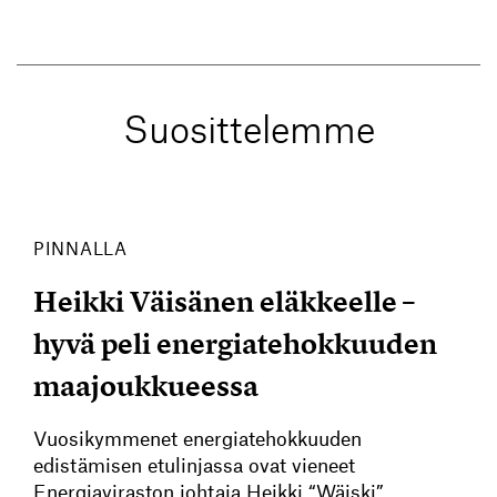
Suosittelemme
PINNALLA
Heikki Väisänen eläkkeelle –
hyvä peli energiatehokkuuden
maajoukkueessa
Vuosikymmenet energiatehokkuuden
edistämisen etulinjassa ovat vieneet
Energiaviraston johtaja Heikki “Wäiski”