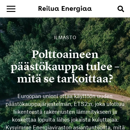
ILMASTO
Polttoaineen
päästökauppa tulee –
mitä se tarkoittaa?
Euroopan unioni ottaa käyttöön uuden
päästökauppajärjestelmän, ETS2:n, joka ulottuu
liikenteestä rakennusten lämmitykseen ja
koskettaa lopulta lähes jokaista kuluttajaa.
Kysyimme Energiaviraston asiantuntijoilta, mitä