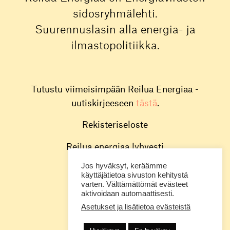
sidosryhmälehti.
Suurennuslasin alla energia- ja
ilmastopolitiikka.
Tutustu viimeisimpään Reilua Energiaa -
uutiskirjeeseen
tästä
.
Rekisteriseloste
Reilua energiaa lyhyesti
Jos hyväksyt, keräämme
Toimitus
käyttäjätietoa sivuston kehitystä
varten. Välttämättömät evästeet
Energiavirasto
aktivoidaan automaattisesti.
Asetukset ja lisätietoa evästeistä
@energiavirasto