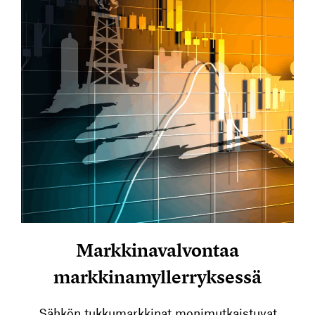
Markkinavalvontaa
markkinamyllerryksessä
Sähkön tukkumarkkinat monimutkaistuvat