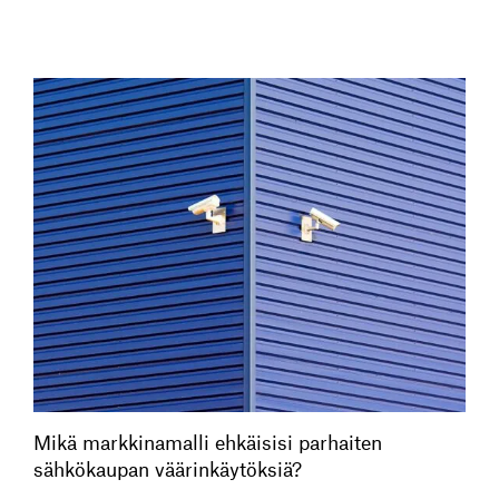
Mikä markkinamalli ehkäisisi parhaiten
sähkökaupan väärinkäytöksiä?