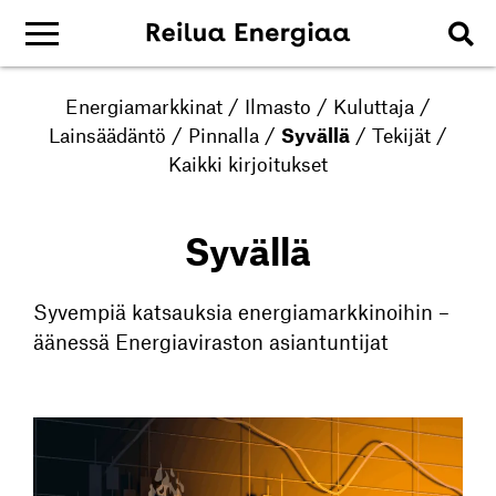
Energiamarkkinat
/
Ilmasto
/
Kuluttaja
/
Lainsäädäntö
/
Pinnalla
/
Syvällä
/
Tekijät
/
Kaikki kirjoitukset
Syvällä
Syvempiä katsauksia energiamarkkinoihin –
äänessä Energiaviraston asiantuntijat