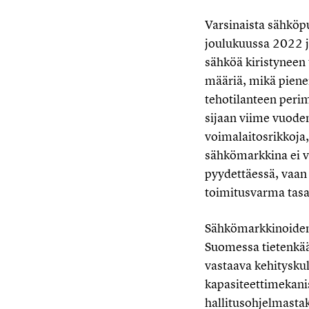
Varsinaista sähköp
joulukuussa 2022 j
sähköä kiristyneen 
määriä, mikä piene
tehotilanteen perim
sijaan viime vuoden
voimalaitosrikkoja,
sähkömarkkina ei vo
pyydettäessä, vaan 
toimitusvarma tasa
Sähkömarkkinoiden 
Suomessa tietenkä
vastaava kehitysku
kapasiteettimekani
hallitusohjelmastak