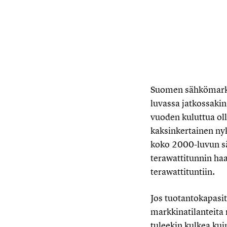
Suomen sähkömarkkin
luvassa jatkossakin
vuoden kuluttua ol
kaksinkertainen ny
koko 2000-luvun sä
terawattitunnin ha
terawattituntiin.
Jos tuotantokapasit
markkinatilanteita
tuleekin kulkea kui