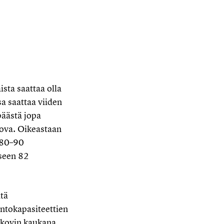
sta saattaa olla
a saattaa viiden
äästä jopa
kova. Oikeastaan
 80–90
iseen 82
itä
ntokapasiteettien
n kovin kaukana