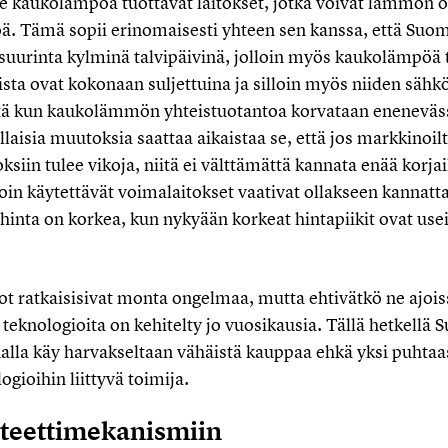
e kaukolämpöä tuottavat laitokset, jotka voivat lämmön 
ä. Tämä sopii erinomaisesti yhteen sen kanssa, että Suo
suurinta kylminä talvipäivinä, jolloin myös kaukolämpöä t
sista ovat kokonaan suljettuina ja silloin myös niiden sähk
ntä kun kaukolämmön yhteistuotantoa korvataan enenevä
ällaisia muutoksia saattaa aikaistaa se, että jos markkinoi
oksiin tulee vikoja, niitä ei välttämättä kannata enää korjai
in käytettävät voimalaitokset vaativat ollakseen kannatt
n hinta on korkea, kun nykyään korkeat hintapiikit ovat use
t ratkaisisivat monta ongelmaa, mutta ehtivätkö ne ajois
ia teknologioita on kehitelty jo vuosikausia. Tällä hetkellä
lla käy harvakseltaan vähäistä kauppaa ehkä yksi puhtaas
gioihin liittyvä toimija.
iteettimekanismiin