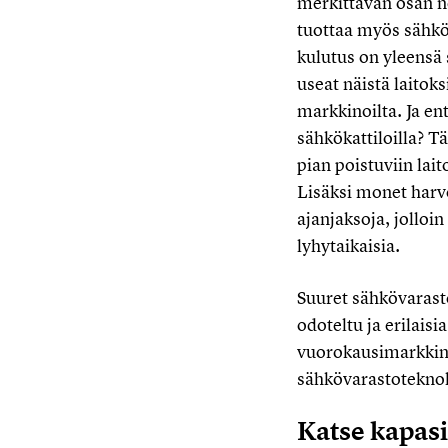
merkittävän osan n
tuottaa myös sähkö
kulutus on yleensä 
useat näistä laitok
markkinoilta. Ja e
sähkökattiloilla? T
pian poistuviin lait
Lisäksi monet harvo
ajanjaksoja, jolloi
lyhytaikaisia.
Suuret sähkövarasto
odoteltu ja erilais
vuorokausimarkkina
sähkövarastoteknolo
Katse kapas