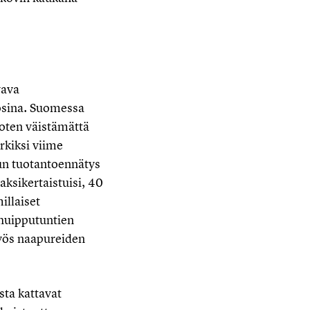
vava
osina. Suomessa
 joten väistämättä
rkiksi viime
un tuotantoennätys
ksikertaistuisi, 40
illaiset
 huipputuntien
yös naapureiden
ta kattavat