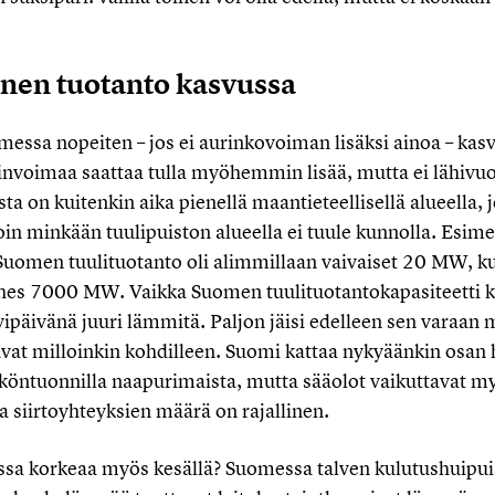
inen tuotanto kasvussa
essa nopeiten – jos ei aurinkovoiman lisäksi ainoa – kas
nvoimaa saattaa tulla myöhemmin lisää, mutta ei lähivu
sta on kuitenkin aika pienellä maantieteellisellä alueella,
loin minkään tuulipuiston alueella ei tuule kunnolla. Esime
Suomen tuulituotanto oli alimmillaan vaivaiset 20 MW, k
ähes 7000 MW. Vaikka Suomen tuulituotantokapasiteetti ka
päivänä juuri lämmitä. Paljon jäisi edelleen sen varaan m
uvat milloinkin kohdilleen. Suomi kattaa nykyäänkin osan
köntuonnilla naapurimaista, mutta sääolot vaikuttavat m
a siirtoyhteyksien määrä on rajallinen.
ssa korkeaa myös kesällä? Suomessa talven kulutushuipuis