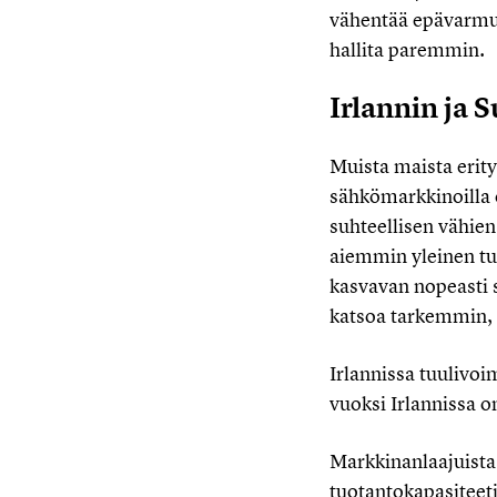
vähentää epävarmuut
hallita paremmin.
Irlannin ja
Muista maista erity
sähkömarkkinoilla 
suhteellisen vähien
aiemmin yleinen tur
kasvavan nopeasti s
katsoa tarkemmin, m
Irlannissa tuulivo
vuoksi Irlannissa o
Markkinanlaajuista
tuotantokapasiteetin