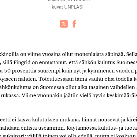
kuvat
UNPLASH
oilla on viime vuosina ollut monenlaista säpinää. Sellai
, sillä Fingrid on ennustanut, että sähkön kulutus Suomess
la 50 prosenttia suurempi kuin nyt ja kymmenen vuoden p
kyiseen nähden. Toteutuessaan tämä vauhti olisi todella 
hkönkulutus on Suomessa ollut aika tasainen vaihdellen
arukassa. Viime vuonnakin jäätiin vielä hyvin keskimäärä
eetti ei kasva kulutuksen mukana, hinnat nousevat ja kire
 nähdään entistä useammin. Käytännössä kulutus- ja tuota
n suksipari: välillä toinen voi olla edellä, mutta ei koskaa