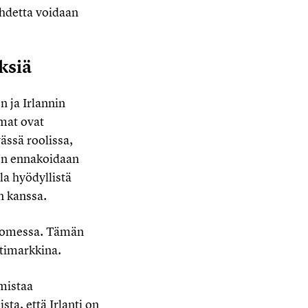
uhdetta voidaan
ksiä
n ja Irlannin
mmat ovat
ässä roolissa,
sen ennakoidaan
la hyödyllistä
n kanssa.
Suomessa. Tämän
ttimarkkina.
mistaa
sta, että Irlanti on