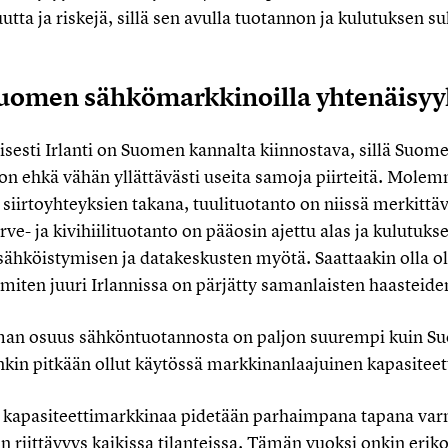
ta ja riskejä, sillä sen avulla tuotannon ja kulutuksen s
 Suomen sähkömarkkinoilla yhtenäisyy
isesti Irlanti on Suomen kannalta kiinnostava, sillä Suome
on ehkä vähän yllättävästi useita samoja piirteitä. Mole
 siirtoyhteyksien takana, tuulituotanto on niissä merkittäv
ve- ja kivihiilituotanto on pääosin ajettu alas ja kulutuk
ähköistymisen ja datakeskusten myötä. Saattaakin olla ol
iten juuri Irlannissa on pärjätty samanlaisten haasteide
iman osuus sähköntuotannosta on paljon suurempi kuin 
nkin pitkään ollut käytössä markkinanlaajuinen kapasitee
 kapasiteettimarkkinaa pidetään parhaimpana tapana var
 riittävyys kaikissa tilanteissa. Tämän vuoksi onkin erikoi