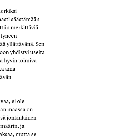
erkiksi
aasti säästämään
tiin merkittäviä
styneen
ää yllättävänä. Sen
oon yhdistyi useita
sa hyvin toimiva
ta aina
tävän
aa, ei ole
pan maassa on
sä jonkinlainen
määrin, ja
maksaa, mutta se