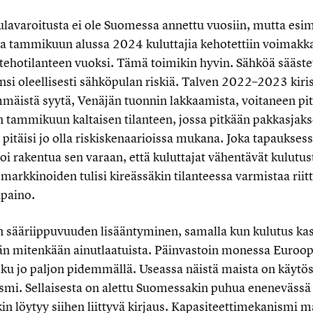
ulavaroitusta ei ole Suomessa annettu vuosiin, mutta esim
a tammikuun alussa 2024 kuluttajia kehotettiin voimakk
tehotilanteen vuoksi. Tämä toimikin hyvin. Sähköä säästet
nsi oleellisesti sähköpulan riskiä. Talven 2022–2023 kiri
mäistä syytä, Venäjän tuonnin lakkaamista, voitaneen pit
 tammikuun kaltaisen tilanteen, jossa pitkään pakkasjaks
 pitäisi jo olla riskiskenaarioissa mukana. Joka tapaukses
i rakentua sen varaan, että kuluttajat vähentävät kulutus
markkinoiden tulisi kireässäkin tilanteessa varmistaa riit
paino.
sääriippuvuuden lisääntyminen, samalla kun kulutus kasv
än mitenkään ainutlaatuista. Päinvastoin monessa Euroo
lku jo paljon pidemmällä. Useassa näistä maista on käytös
smi. Sellaisesta on alettu Suomessakin puhua enenevässä 
in löytyy siihen liittyvä kirjaus. Kapasiteettimekanismi 