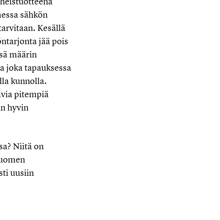
oheistuotteena
messa sähkön
arvitaan. Kesällä
öntarjonta jää pois
ssä määrin
lta joka tapauksessa
lla kunnolla.
avia pitempiä
in hyvin
sa? Niitä on
 Suomen
ti uusiin