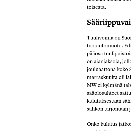
toisesta.
Sääriippuva
Tuulivoima on Suom
tuotantomuoto. Ydi
pääosa tuulipuistoi
on ajanjaksoja, jol
jouluaattona koko 
marraskuulta oli l
MW ei kylmänä talvi
sääolosuhteet satt
kulutuksestaan säh
sähkön tarjontaan j
Onko kulutus jatko