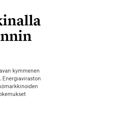
inalla
annin
raavan kymmenen
. Energiaviraston
hkömarkkinoiden
 kokemukset