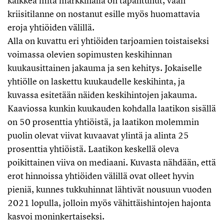
kaikkea mitä markkinalla on tapahtunut, vaan
kriisitilanne on nostanut esille myös huomattavia
eroja yhtiöiden välillä.
Alla on kuvattu eri yhtiöiden tarjoamien toistaiseksi
voimassa olevien sopimusten keskihinnan
kuukausittainen jakauma ja sen kehitys. Jokaiselle
yhtiölle on laskettu kuukaudelle keskihinta, ja
kuvassa esitetään näiden keskihintojen jakauma.
Kaaviossa kunkin kuukauden kohdalla laatikon sisällä
on 50 prosenttia yhtiöistä, ja laatikon molemmin
puolin olevat viivat kuvaavat ylintä ja alinta 25
prosenttia yhtiöistä. Laatikon keskellä oleva
poikittainen viiva on mediaani. Kuvasta nähdään, että
erot hinnoissa yhtiöiden välillä ovat olleet hyvin
pieniä, kunnes tukkuhinnat lähtivät nousuun vuoden
2021 lopulla, jolloin myös vähittäishintojen hajonta
kasvoi moninkertaiseksi.