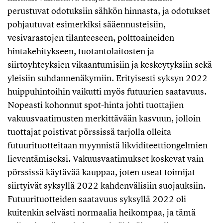
perustuvat odotuksiin sähkön hinnasta, ja odotukset
pohjautuvat esimerkiksi sääennusteisiin,
vesivarastojen tilanteeseen, polttoaineiden
hintakehitykseen, tuotantolaitosten ja
siirtoyhteyksien vikaantumisiin ja keskeytyksiin sekä
yleisiin suhdannenäkymiin. Erityisesti syksyn 2022
huippuhintoihin vaikutti myös futuurien saatavuus.
Nopeasti kohonnut spot-hinta johti tuottajien
vakuusvaatimusten merkittävään kasvuun, jolloin
tuottajat poistivat pörssissä tarjolla olleita
futuurituotteitaan myynnistä likviditeettiongelmien
lieventämiseksi. Vakuusvaatimukset koskevat vain
pörssissä käytävää kauppaa, joten useat toimijat
siirtyivät syksyllä 2022 kahdenvälisiin suojauksiin.
Futuurituotteiden saatavuus syksyllä 2022 oli
kuitenkin selvästi normaalia heikompaa, ja tämä