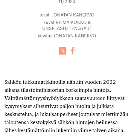
11/2023
teksti
JONATAN KANERVO
kuvat
REIMA KOKKO &
UNSPLASH/TENGYART
kuvitus
JONATAN KANERVO
Sähkön tukkumarkkinoilla nähtiin vuoden 2022
aikana tilastointihistorian korkeimpia hintoja.
Välttämättömyyshyödykkeen saatavuuteen liittyvät
kysymykset aiheuttivat paljon huolta ja julkista
keskustelua, ja lukuisat perheet joutuivat miettimään
taloutensa kestokykyä sähkön hintojen heiluessa
lähes kestämättömiin lukemiin viime talven aikana.