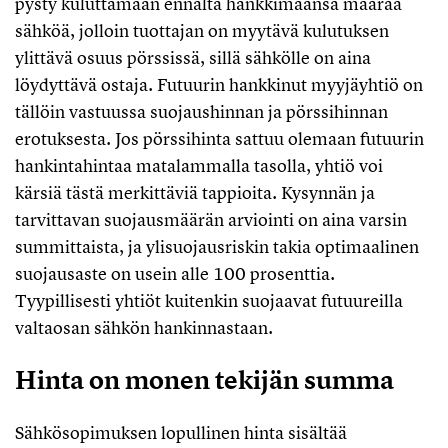
pysty kuluttamaan ennalta hankkimaansa määrää
sähköä, jolloin tuottajan on myytävä kulutuksen
ylittävä osuus pörssissä, sillä sähkölle on aina
löydyttävä ostaja. Futuurin hankkinut myyjäyhtiö on
tällöin vastuussa suojaushinnan ja pörssihinnan
erotuksesta. Jos pörssihinta sattuu olemaan futuurin
hankintahintaa matalammalla tasolla, yhtiö voi
kärsiä tästä merkittäviä tappioita. Kysynnän ja
tarvittavan suojausmäärän arviointi on aina varsin
summittaista, ja ylisuojausriskin takia optimaalinen
suojausaste on usein alle 100 prosenttia.
Tyypillisesti yhtiöt kuitenkin suojaavat futuureilla
valtaosan sähkön hankinnastaan.
Hinta on monen tekijän summa
Sähkösopimuksen lopullinen hinta sisältää