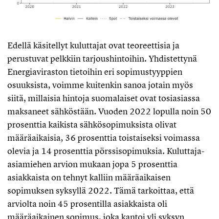
Edellä käsitellyt kuluttajat ovat teoreettisia ja
perustuvat pelkkiin tarjoushintoihin. Yhdistettynä
Energiaviraston tietoihin eri sopimustyyppien
osuuksista, voimme kuitenkin sanoa jotain myös
siitä, millaisia hintoja suomalaiset ovat tosiasiassa
maksaneet sähköstään. Vuoden 2022 lopulla noin 50
prosenttia kaikista sähkösopimuksista olivat
määräaikaisia, 36 prosenttia toistaiseksi voimassa
olevia ja 14 prosenttia pörssisopimuksia. Kuluttaja-
asiamiehen arvion mukaan jopa 5 prosenttia
asiakkaista on tehnyt kalliin määräaikaisen
sopimuksen syksyllä 2022. Tämä tarkoittaa, että
arviolta noin 45 prosentilla asiakkaista oli
määräaikainen sopimus, joka kantoi yli syksyn