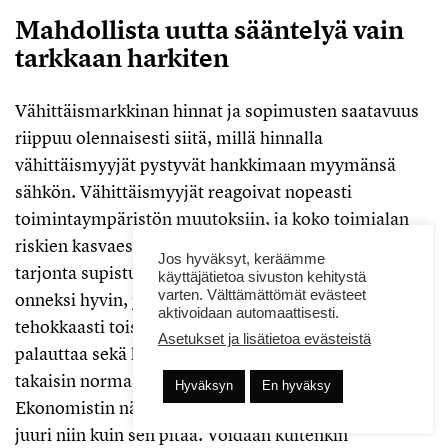
Mahdollista uutta sääntelyä vain
tarkkaan harkiten
Vähittäismarkkinan hinnat ja sopimusten saatavuus
riippuu olennaisesti siitä, millä hinnalla
vähittäismyyjät pystyvät hankkimaan myymänsä
sähkön. Vähittäismyyjät reagoivat nopeasti
toimintaympäristön muutoksiin, ja koko toimialan
riskien kasvaessa kiinteähintaisten sopimusten
Jos hyväksyt, keräämme
tarjonta supistuu. Vähittäismarkkinan kilpailu toimii
käyttäjätietoa sivuston kehitystä
varten. Välttämättömät evästeet
onneksi hyvin, ja vähittäismyyjät reagoivat
aktivoidaan automaattisesti.
tehokkaasti toistensa hintoihin ja tarjontaan: kilpailu
Asetukset ja lisätietoa evästeistä
palauttaa sekä hinnat että sopimustarjonnan nopeasti
takaisin normaaliin tukkuhintojen laskiessa.
Hyväksyn
En hyväksy
Ekonomistin näkökulmasta vähittäismarkkina toimii
juuri niin kuin sen pitää. Voidaan kuitenkin