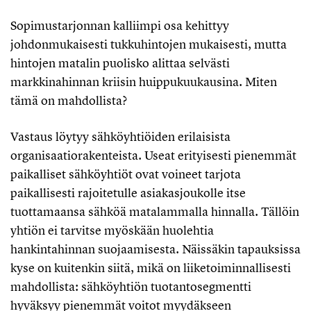
Sopimustarjonnan kalliimpi osa kehittyy
johdonmukaisesti tukkuhintojen mukaisesti, mutta
hintojen matalin puolisko alittaa selvästi
markkinahinnan kriisin huippukuukausina. Miten
tämä on mahdollista?
Vastaus löytyy sähköyhtiöiden erilaisista
organisaatiorakenteista. Useat erityisesti pienemmät
paikalliset sähköyhtiöt ovat voineet tarjota
paikallisesti rajoitetulle asiakasjoukolle itse
tuottamaansa sähköä matalammalla hinnalla. Tällöin
yhtiön ei tarvitse myöskään huolehtia
hankintahinnan suojaamisesta. Näissäkin tapauksissa
kyse on kuitenkin siitä, mikä on liiketoiminnallisesti
mahdollista: sähköyhtiön tuotantosegmentti
hyväksyy pienemmät voitot myydäkseen