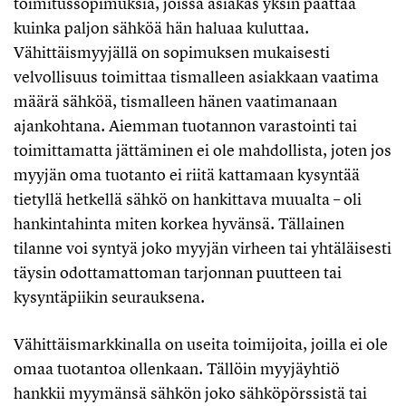
toimitussopimuksia, joissa asiakas yksin päättää
kuinka paljon sähköä hän haluaa kuluttaa.
Vähittäismyyjällä on sopimuksen mukaisesti
velvollisuus toimittaa tismalleen asiakkaan vaatima
määrä sähköä, tismalleen hänen vaatimanaan
ajankohtana. Aiemman tuotannon varastointi tai
toimittamatta jättäminen ei ole mahdollista, joten jos
myyjän oma tuotanto ei riitä kattamaan kysyntää
tietyllä hetkellä sähkö on hankittava muualta – oli
hankintahinta miten korkea hyvänsä. Tällainen
tilanne voi syntyä joko myyjän virheen tai yhtäläisesti
täysin odottamattoman tarjonnan puutteen tai
kysyntäpiikin seurauksena.
Vähittäismarkkinalla on useita toimijoita, joilla ei ole
omaa tuotantoa ollenkaan. Tällöin myyjäyhtiö
hankkii myymänsä sähkön joko sähköpörssistä tai