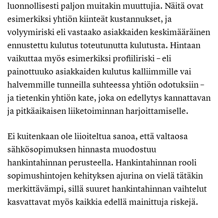
luonnollisesti paljon muitakin muuttujia. Näitä ovat
esimerkiksi yhtiön kiinteät kustannukset, ja
volyymiriski eli vastaako asiakkaiden keskimääräinen
ennustettu kulutus toteutunutta kulutusta. Hintaan
vaikuttaa myös esimerkiksi profiiliriski – eli
painottuuko asiakkaiden kulutus kalliimmille vai
halvemmille tunneilla suhteessa yhtiön odotuksiin –
ja tietenkin yhtiön kate, joka on edellytys kannattavan
ja pitkäaikaisen liiketoiminnan harjoittamiselle.
Ei kuitenkaan ole liioiteltua sanoa, että valtaosa
sähkösopimuksen hinnasta muodostuu
hankintahinnan perusteella. Hankintahinnan rooli
sopimushintojen kehityksen ajurina on vielä tätäkin
merkittävämpi, sillä suuret hankintahinnan vaihtelut
kasvattavat myös kaikkia edellä mainittuja riskejä.