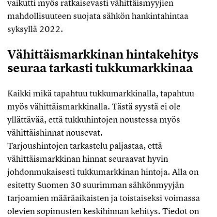
vaikutti myös ratkaisevasti vähittäismyyjien
mahdollisuuteen suojata sähkön hankintahintaa
syksyllä 2022.
Vähittäismarkkinan hintakehitys
seuraa tarkasti tukkumarkkinaa
Kaikki mikä tapahtuu tukkumarkkinalla, tapahtuu
myös vähittäismarkkinalla. Tästä syystä ei ole
yllättävää, että tukkuhintojen noustessa myös
vähittäishinnat nousevat.
Tarjoushintojen tarkastelu paljastaa, että
vähittäismarkkinan hinnat seuraavat hyvin
johdonmukaisesti tukkumarkkinan hintoja. Alla on
esitetty Suomen 30 suurimman sähkönmyyjän
tarjoamien määräaikaisten ja toistaiseksi voimassa
olevien sopimusten keskihinnan kehitys. Tiedot on