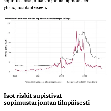
sopimuksensa, mikä voi johtaa tappiolliseen
ylisuojaustilanteiseen.
Isot riskit supistivat
sopimustarjontaa tilapäisesti