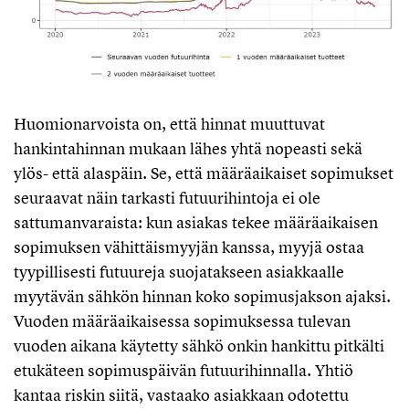
Huomionarvoista on, että hinnat muuttuvat
hankintahinnan mukaan lähes yhtä nopeasti sekä
ylös- että alaspäin. Se, että määräaikaiset sopimukset
seuraavat näin tarkasti futuurihintoja ei ole
sattumanvaraista: kun asiakas tekee määräaikaisen
sopimuksen vähittäismyyjän kanssa, myyjä ostaa
tyypillisesti futuureja suojatakseen asiakkaalle
myytävän sähkön hinnan koko sopimusjakson ajaksi.
Vuoden määräaikaisessa sopimuksessa tulevan
vuoden aikana käytetty sähkö onkin hankittu pitkälti
etukäteen sopimuspäivän futuurihinnalla. Yhtiö
kantaa riskin siitä, vastaako asiakkaan odotettu