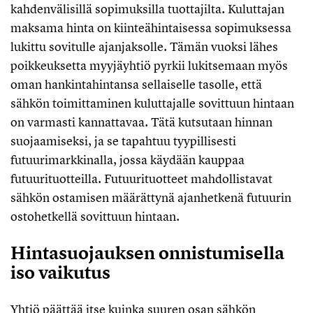
kahdenvälisillä sopimuksilla tuottajilta. Kuluttajan
maksama hinta on kiinteähintaisessa sopimuksessa
lukittu sovitulle ajanjaksolle. Tämän vuoksi lähes
poikkeuksetta myyjäyhtiö pyrkii lukitsemaan myös
oman hankintahintansa sellaiselle tasolle, että
sähkön toimittaminen kuluttajalle sovittuun hintaan
on varmasti kannattavaa. Tätä kutsutaan hinnan
suojaamiseksi, ja se tapahtuu tyypillisesti
futuurimarkkinalla, jossa käydään kauppaa
futuurituotteilla. Futuurituotteet mahdollistavat
sähkön ostamisen määrättynä ajanhetkenä futuurin
ostohetkellä sovittuun hintaan.
Hintasuojauksen onnistumisella
iso vaikutus
Yhtiö päättää itse kuinka suuren osan sähkön