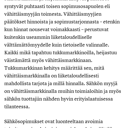
syntyvät puhtaasti toisen sopimusosapuolen eli
vähittäismyyjän toimesta. Vähittäismyyjien
päätökset hinnoista ja sopimustarjonnasta – etenkin
kun hinnat nousevat voimakkaasti – perustuvat
kuitenkin useammin liiketaloudelliselle
välttämättömyydelle kuin tietoiselle valinnalle.
Kaikki mikä tapahtuu tukkumarkkinoilla, heijastuu
väistämättä myös vähittäismarkkinaan.
Tukkumarkkinan kehitys määrittää sen, mitä
vähittäismarkkinalla on liiketaloudellisesti
mahdollista tarjota ja millä hinnalla. Sähkön myyjä
on vähittäismarkkinalla muihin toimialoihin ja myös
sähkön tuottajiin nähden hyvin erityislaatuisessa
tilanteessa.
Sähkösopimukset ovat luonteeltaan avoimia