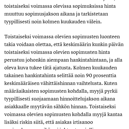
toistaiseksi voimassa olevissa sopimuksissa hinta
muuttuu sopimusjakson aikana ja tarkistetaan
tyypillisesti noin kolmen kuukauden välein.
Toistaiseksi voimassa olevien sopimusten luonteen
takia voidaan olettaa, että keskimäärin kunkin päivän
toistaiseksi voimassa olevien sopimusten hinta
perustuu johonkin aiempaan hankintahintaan, ja alla
oleva kuva tukee tätä ajatusta. Kolmen kuukauden
takainen hankintahinta selittää noin 90 prosenttia
keskimääräisen vähittäishinnan vaihtelusta. Kuten
määräaikaisten sopimusten kohdalla, myyjä pyrkii
tyypillisesti suojaamaan hinnoittelujakson aikana
asiakkaalle myytävän sähkön hinnan. Toistaiseksi
voimassa olevien sopimusten kohdalla myyjä kantaa
lisäksi riskin siitä, että asiakas irtisanoo