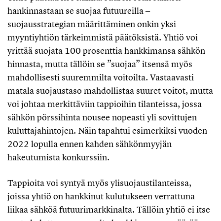
hankinnastaan se suojaa futuureilla ‒
suojausstrategian määrittäminen onkin yksi
myyntiyhtiön tärkeimmistä päätöksistä. Yhtiö voi
yrittää suojata 100 prosenttia hankkimansa sähkön
hinnasta, mutta tällöin se ”suojaa” itsensä myös
mahdollisesti suuremmilta voitoilta. Vastaavasti
matala suojaustaso mahdollistaa suuret voitot, mutta
voi johtaa merkittäviin tappioihin tilanteissa, jossa
sähkön pörssihinta nousee nopeasti yli sovittujen
kuluttajahintojen. Näin tapahtui esimerkiksi vuoden
2022 lopulla ennen kahden sähkönmyyjän
hakeutumista konkurssiin.
Tappioita voi syntyä myös ylisuojaustilanteissa,
joissa yhtiö on hankkinut kulutukseen verrattuna
liikaa sähköä futuurimarkkinalta. Tällöin yhtiö ei itse