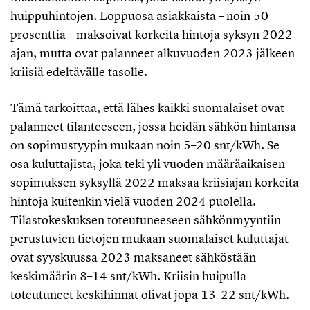
huippuhintojen. Loppuosa asiakkaista – noin 50
prosenttia – maksoivat korkeita hintoja syksyn 2022
ajan, mutta ovat palanneet alkuvuoden 2023 jälkeen
kriisiä edeltävälle tasolle.
Tämä tarkoittaa, että lähes kaikki suomalaiset ovat
palanneet tilanteeseen, jossa heidän sähkön hintansa
on sopimustyypin mukaan noin 5–20 snt/kWh. Se
osa kuluttajista, joka teki yli vuoden määräaikaisen
sopimuksen syksyllä 2022 maksaa kriisiajan korkeita
hintoja kuitenkin vielä vuoden 2024 puolella.
Tilastokeskuksen toteutuneeseen sähkönmyyntiin
perustuvien tietojen mukaan suomalaiset kuluttajat
ovat syyskuussa 2023 maksaneet sähköstään
keskimäärin 8–14 snt/kWh. Kriisin huipulla
toteutuneet keskihinnat olivat jopa 13–22 snt/kWh.