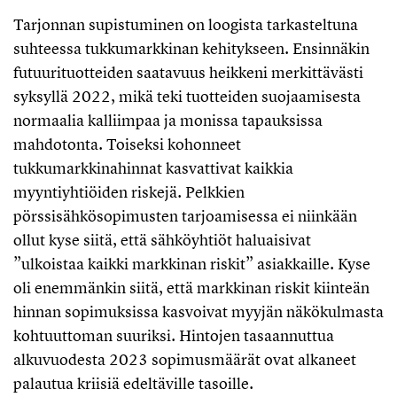
Tarjonnan supistuminen on loogista tarkasteltuna
suhteessa tukkumarkkinan kehitykseen. Ensinnäkin
futuurituotteiden saatavuus heikkeni merkittävästi
syksyllä 2022, mikä teki tuotteiden suojaamisesta
normaalia kalliimpaa ja monissa tapauksissa
mahdotonta. Toiseksi kohonneet
tukkumarkkinahinnat kasvattivat kaikkia
myyntiyhtiöiden riskejä. Pelkkien
pörssisähkösopimusten tarjoamisessa ei niinkään
ollut kyse siitä, että sähköyhtiöt haluaisivat
”ulkoistaa kaikki markkinan riskit” asiakkaille. Kyse
oli enemmänkin siitä, että markkinan riskit kiinteän
hinnan sopimuksissa kasvoivat myyjän näkökulmasta
kohtuuttoman suuriksi. Hintojen tasaannuttua
alkuvuodesta 2023 sopimusmäärät ovat alkaneet
palautua kriisiä edeltäville tasoille.