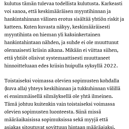
kulutus tämän tulevaa todellista kulutusta. Karkeasti
voi sanoa, että keskimääräisen myyntihinnan ja
hankintahinnan välinen erotus sisältää yhtiön riskit ja
katteen. Kuten kuvasta näkyy, keskimääräisesti
myyntihinta on hieman yli kaksinkertainen
hankintahintaan nähden, ja suhde ei ole muuttunut
olennaisesti kriisin aikana. Mikään ei viittaa siihen,
että yhtiöt olisivat systemaattisesti muuttaneet
hinnoitteluaan edes kriisin huipulla syksyllä 2022.
Toistaiseksi voimassa olevien sopimusten kohdalla
(kuva alla) yhteys keskihinnan ja tukkuhinnan välillä
ei ensimmäisellä silmäyksellä ole yhtä ilmeinen.
Tämä johtuu kuitenkin vain toistaiseksi voimassa
olevien sopimusten luonteesta. Siinä missä
määräaikaisissa sopimuksissa sekä myyjä että
asiakas sitoutuvat sovittuun hintaan määräajaksi,