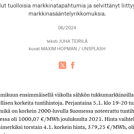
lut tuolloisia markkinatapahtumia ja selvittänyt liitty
markkinasääntelyrikkomuksia.
06/2024
teksti
JUHA TEIRILÄ
kuvat
MAXIM HOPMAN / UNSPLASH
ikuun ensimmäisellä viikolla sähkön tukkumarkkinoilla 
llisen korkeita tuntihintoja. Perjantaina 5.1. klo 19–20 tun
kä on korkein 2000-luvulla Suomessa noteerattu tuntih
ssa oli 1000,07 €/MWh joulukuulta 2021. Hinta vaihteli
simerkiksi torstain 4.1. korkein hinta, 379,25 €/MWh, oli