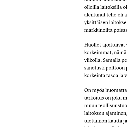
olleilla laitoksilla
alentunut teho oli 
yksittäisen laitoks
markkinoilta poissa
Huollot ajoittuivat 
korkeimmat, nämä l
viikolla. Samalla p
sanotusti polttoon 
korkeinta tasoa ja 
On myös huomattava,
tarkoitus on joku 
muun teollisuustuo
laitoksen ajaminen,
tuotannon kautta ja