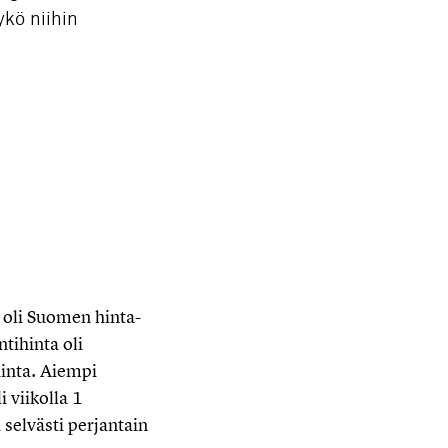
ykö niihin
oli Suomen hinta-
tihinta oli
inta. Aiempi
 viikolla 1
 selvästi perjantain