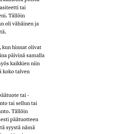
siteetti tai
ni. Tällöin
n oli vähäinen ja
tä.
, kun hinnat olivat
na päivinä samalla
myös kaikkien niin
ä koko talven
äätuote tai -
o tai sellun tai
nto. Tällöin
sesti päätuotteen
ästä syystä nämä