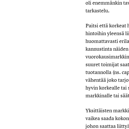
oli enemmänkin ta
tarkastelu.
Paitsi että korkeat
hintoihin yleensä l
huomattavasti erila
kannustinta näiden 
vuorokausimarkkinal
suuret toimijat sa
tuotannolla (ns. ca
vähentää joko tarjo
hyvin korkealle tai 
markkinalle tai sää
Yksittäisten markk
vaikea saada kokona
johon saattaa liitty