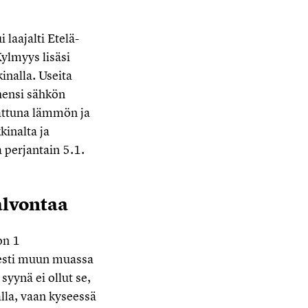
 laajalti Etelä-
ylmyys lisäsi
nalla. Useita
ähensi sähkön
rattuna lämmön ja
kinalta ja
a perjantain 5.1.
alvontaa
on 1
isesti muun muassa
yynä ei ollut se,
lla, vaan kyseessä