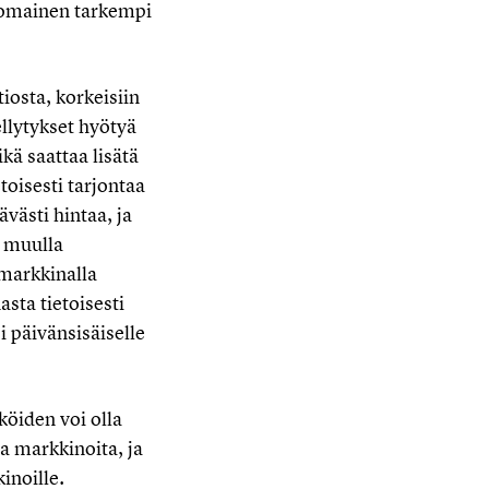
nomainen tarkempi
iosta, korkeisiin
ellytykset hyötyä
kä saattaa lisätä
toisesti tarjontaa
västi hintaa, ja
ä muulla
imarkkinalla
sta tietoisesti
i päivänsisäiselle
öiden voi olla
ta markkinoita, ja
inoille.