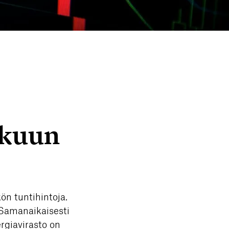
ikuun
n tuntihintoja.
. Samanaikaisesti
ergiavirasto on