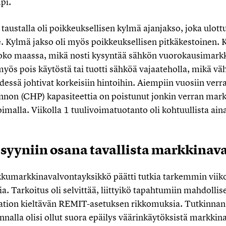
pi.
austalla oli poikkeuksellisen kylmä ajanjakso, joka ulottui
. Kylmä jakso oli myös poikkeuksellisen pitkäkestoinen. K
oko maassa, mikä nosti kysyntää sähkön vuorokausimarkki
myös pois käytöstä tai tuotti sähköä vajaateholla, mikä v
essä johtivat korkeisiin hintoihin. Aiempiin vuosiin ver
nnon (CHP) kapasiteettia on poistunut jonkin verran mark
imalla. Viikolla 1 tuulivoimatuotanto oli kohtuullista ain
 syyniin osana tavallista markkinav
kkumarkkinavalvontayksikkö päätti tutkia tarkemmin viik
. Tarkoitus oli selvittää, liittyikö tapahtumiin mahdoll
ion kieltävän REMIT-asetuksen rikkomuksia. Tutkinnan s
nalla olisi ollut suora epäilys väärinkäytöksistä markkina