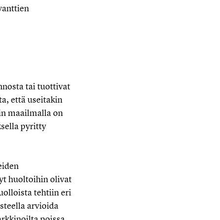
vanttien
nosta tai tuottivat
a, että useitakin
kin maailmalla on
sella pyritty
eiden
t huoltoihin olivat
uolloista tehtiin eri
steella arvioida
arkkinoilta poissa