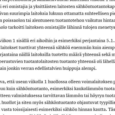
 oli eri omistajia ja yksittäisten laitosten sähköntuotantokapa
aivan suurimpia laitoksia lukuun ottamatta suhteellisen pie
en poissaolon tai alentuneen tuotantotehon vaikutus hintaa
olo tarkoitti laitoksen omistajille lähinnä tulojen menetys
viikon 1 sisällä eri aikoihin ja esimerkiksi perjantaina 5.1.
aitokset tuottivat yhteensä sähköä enemmän kuin aiempi
erjantaina näillä laitoksilla tuotettu määrä yhteensä sekä 
perustuvien tuotantolaitosten tuotanto yhteensä oli lähell
vain jonkin verran edellistalvien huippuja alempi.
 että usean viikolla 1 huollossa olleen voimalaitoksen p
muu kuin sähköntuotanto, esimerkiksi kaukolämmön tuotant
tteen valmistuksessa tarvittavan lämmön tai höyryn tuota
 huollot ja siten myös sähköntuotanto ohjautuvat tyypilli
 vasta toissijaisesti esimerkiksi sähkön hinnan kautta. T