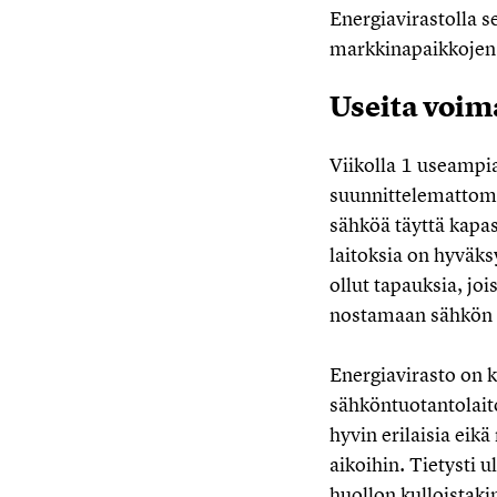
Energiavirastolla s
markkinapaikkojen 
Useita voima
Viikolla 1 useampia
suunnittelemattomas
sähköä täyttä kapasi
laitoksia on hyväks
ollut tapauksia, joi
nostamaan sähkön 
Energiavirasto on k
sähköntuotantolaito
hyvin erilaisia eikä
aikoihin. Tietysti 
huollon kulloistaki