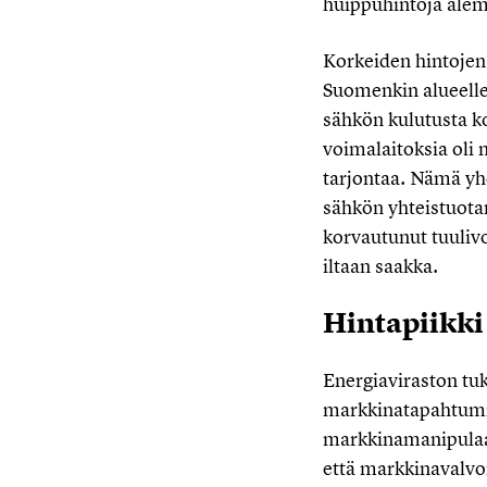
huippuhintoja alem
Korkeiden hintojen t
Suomenkin alueelle
sähkön kulutusta k
voimalaitoksia oli 
tarjontaa. Nämä yhd
sähkön yhteistuota
korvautunut tuulivo
iltaan saakka.
Hintapiikki
Energiaviraston tu
markkinatapahtumia
markkinamanipulaat
että markkinavalvon