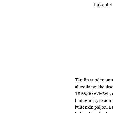
tarkastel
Tämän vuoden tamm
alueella poikkeukse
1896,00 €/MWh, mi
hintaennätys Suome
kuitenkin paljon. E