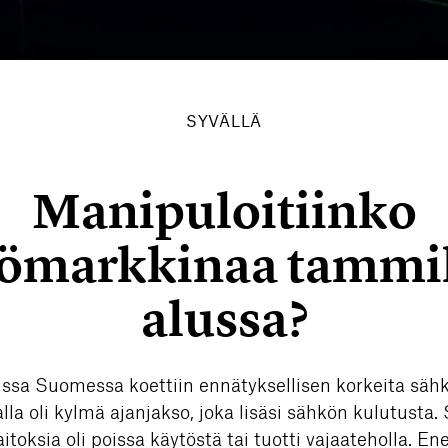
SYVÄLLÄ
Manipuloitiinko
ömarkkinaa tamm
alussa?
sa Suomessa koettiin ennätyksellisen korkeita sähkö
lla oli kylmä ajanjakso, joka lisäsi sähkön kulutusta
itoksia oli poissa käytöstä tai tuotti vajaateholla. En