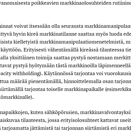
vanomaisesta poikkeavien markkinaolosuhteiden rutiini
 hinnat voivat itsessään olla seurausta markkinamanipulaat
iittyvä hyvin kireä markkinatilanne saattaa myös luoda ed
isista kielletyistä markkinamanipulaatiomenetelmistä, mi
käyttöön. Erityisesti vähentämällä kireässä tilanteessa tie
la yksittäinen toimija saattaa pystyä nostamaan merkittä
attavat pystyä hyötymään tästä markkinoilla läpimenneell
pacity withholding). Käytännössä tarjontaa voi vuorokaus
ttua määrää pienentämällä, hinnoittelemalla osan tarjonna
siirtämällä tarjontaa toiselle markkinapaikalle (esimerkiks
tömarkkinalle).
inapaikkojen, kuten sähköpörssien, markkinavalvontayksik
iskuvaa tilanteesta, jossa erityisolosuhteet kattavat usei
ä tarjoamatta jättämistä tai tarjonnan siirtämistä eri markk