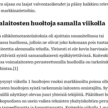
en sijaan on laajat valvontaoikeudet ja pääsy kaikkien rele
markkinatietoihin.
laitosten huoltoja samalla viikolla
 sähköntuotantolaitoksia oli ajoittain suunnitellussa tai
sa huollossa, jolloin ne olivat joko kokonaan pois tuotan
teettia alemmalla teholla. Yleisesti ei ole kovin harvinaist
yttävistä syistä samanaikaisesti epäkäytettävissä. Kuiten
ssa voimalaitosten perusteettomilla huolloilla on tarkoituk
hintaa.
[1]
ysynyt viikolla 1 huoltojen vuoksi markkinoilta poissa oll
sten huoltojen syistä tarkemmin laitosten omistajilta. Syy
 niillä näyttänyt olevan juuri yhteisiä tekijöitä. Päätökset h
ulkopuolisen on usein vaikea teknisten yksityiskohtien peru
n tarpeellisuutta ja kannattavuutta. Kuitenkin viikolla 1 m