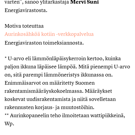
varten”, sanoo ylitarkastaja
Mervi Suni
Energiavirastosta.
Motiva toteuttaa
Aurinkosähköä kotiin -verkkopalvelua
Energiaviraston toimeksiannosta.
* U-arvo eli lämmönläpäisykerroin kertoo, kuinka
paljon ikkuna läpäisee lämpöä. Mitä pienempi U-arvo
on, sitä parempi lämmöneristys ikkunassa on.
Enimmäisarvot on määritetty Suomen
rakentamismääräyskokoelmassa. Määräykset
koskevat uudisrakentamista ja niitä sovelletaan
rakennusten korjaus- ja muutostöihin.
** Aurinkopaneelin teho ilmoitetaan wattipiikkeinä,
Wp.