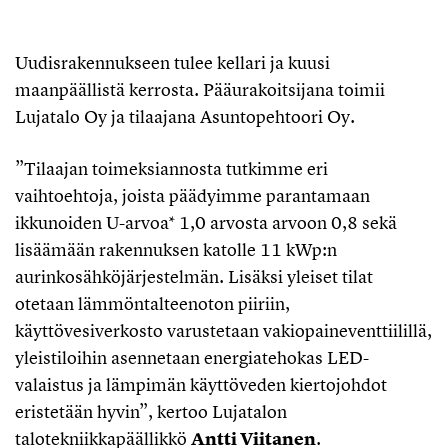
Uudisrakennukseen tulee kellari ja kuusi
maanpäällistä kerrosta. Pääurakoitsijana toimii
Lujatalo Oy ja tilaajana Asuntopehtoori Oy.
”Tilaajan toimeksiannosta tutkimme eri
vaihtoehtoja, joista päädyimme parantamaan
ikkunoiden U-arvoa* 1,0 arvosta arvoon 0,8 sekä
lisäämään rakennuksen katolle 11 kWp:n
aurinkosähköjärjestelmän. Lisäksi yleiset tilat
otetaan lämmöntalteenoton piiriin,
käyttövesiverkosto varustetaan vakiopaineventtiilillä,
yleistiloihin asennetaan energiatehokas LED-
valaistus ja lämpimän käyttöveden kiertojohdot
eristetään hyvin”, kertoo Lujatalon
talotekniikkapäällikkö
Antti Viitanen
.