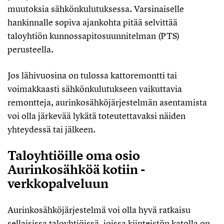
muutoksia sähkönkulutuksessa. Varsinaiselle
hankinnalle sopiva ajankohta pitää selvittää
taloyhtiön kunnossapitosuunnitelman (PTS)
perusteella.
Jos lähivuosina on tulossa kattoremontti tai
voimakkaasti sähkönkulutukseen vaikuttavia
remontteja, aurinkosähköjärjestelmän asentamista
voi olla järkevää lykätä toteutettavaksi näiden
yhteydessä tai jälkeen.
Taloyhtiöille oma osio
Aurinkosähköä kotiin -
verkkopalveluun
Aurinkosähköjärjestelmä voi olla hyvä ratkaisu
sellaisissa taloyhtiöissä, joissa kiinteistön katolla on