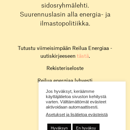
sidosryhmälehti.
Suurennuslasin alla energia- ja
ilmastopolitiikka.
Tutustu viimeisimpään Reilua Energiaa -
uutiskirjeeseen
tästä
.
Rekisteriseloste
Reilua energiaa lyhyesti
Jos hyväksyt, keräämme
Toimitus
käyttäjätietoa sivuston kehitystä
varten. Välttämättömät evästeet
Energiavirasto
aktivoidaan automaattisesti.
Asetukset ja lisätietoa evästeistä
@energiavirasto
Hyväksyn
En hyväksy
© Energiavirasto