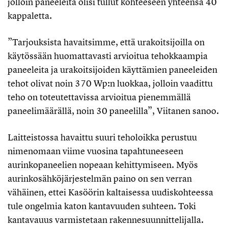
jolloin paneeleita olisi tullut kohteeseen yhteensä 40
kappaletta.
”Tarjouksista havaitsimme, että urakoitsijoilla on
käytössään huomattavasti arvioitua tehokkaampia
paneeleita ja urakoitsijoiden käyttämien paneeleiden
tehot olivat noin 370 Wp:n luokkaa, jolloin vaadittu
teho on toteutettavissa arvioitua pienemmällä
paneelimäärällä, noin 30 paneelilla”, Viitanen sanoo.
Laitteistossa havaittu suuri teholoikka perustuu
nimenomaan viime vuosina tapahtuneeseen
aurinkopaneelien nopeaan kehittymiseen. Myös
aurinkosähköjärjestelmän paino on sen verran
vähäinen, ettei Kasöörin kaltaisessa uudiskohteessa
tule ongelmia katon kantavuuden suhteen. Toki
kantavauus varmistetaan rakennesuunnittelijalla.