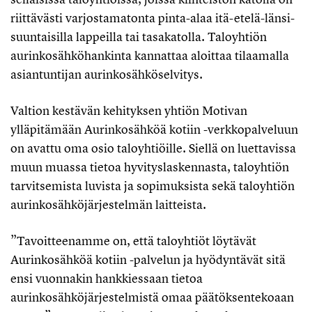
riittävästi varjostamatonta pinta-alaa itä-etelä-länsi-
suuntaisilla lappeilla tai tasakatolla. Taloyhtiön
aurinkosähköhankinta kannattaa aloittaa tilaamalla
asiantuntijan aurinkosähköselvitys.
Valtion kestävän kehityksen yhtiön Motivan
ylläpitämään Aurinkosähköä kotiin -verkkopalveluun
on avattu oma osio taloyhtiöille. Siellä on luettavissa
muun muassa tietoa hyvityslaskennasta, taloyhtiön
tarvitsemista luvista ja sopimuksista sekä taloyhtiön
aurinkosähköjärjestelmän laitteista.
”Tavoitteenamme on, että taloyhtiöt löytävät
Aurinkosähköä kotiin -palvelun ja hyödyntävät sitä
ensi vuonnakin hankkiessaan tietoa
aurinkosähköjärjestelmistä omaa päätöksentekoaan