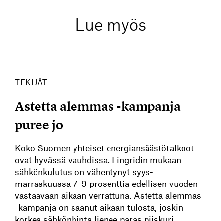
Lue myös
TEKIJÄT
Astetta alemmas -kampanja
puree jo
Koko Suomen yhteiset energiansäästötalkoot
ovat hyvässä vauhdissa. Fingridin mukaan
sähkönkulutus on vähentynyt syys-
marraskuussa 7–9 prosenttia edellisen vuoden
vastaavaan aikaan verrattuna. Astetta alemmas
-kampanja on saanut aikaan tulosta, joskin
korkea sähkönhinta lienee paras piiskuri