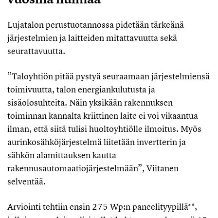
Lujatalon perustuotannossa pidetään tärkeänä
järjestelmien ja laitteiden mitattavuutta sekä
seurattavuutta.
”Taloyhtiön pitää pystyä seuraamaan järjestelmiensä
toimivuutta, talon energiankulutusta ja
sisäolosuhteita. Näin yksikään rakennuksen
toiminnan kannalta kriittinen laite ei voi vikaantua
ilman, että siitä tulisi huoltoyhtiölle ilmoitus. Myös
aurinkosähköjärjestelmä liitetään invertterin ja
sähkön alamittauksen kautta
rakennusautomaatiojärjestelmään”, Viitanen
selventää.
Arviointi tehtiin ensin 275 Wp:n paneelityypillä**,