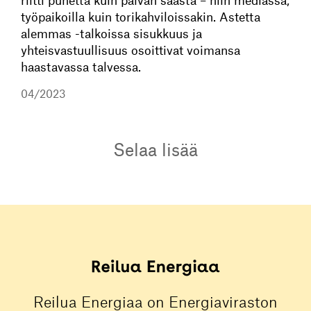
riitti puhetta kuin päivän säästä – niin mediassa,
työpaikoilla kuin torikahviloissakin. Astetta
alemmas -talkoissa sisukkuus ja
yhteisvastuullisuus osoittivat voimansa
haastavassa talvessa.
04/2023
Selaa lisää
Reilua Energiaa on Energiaviraston