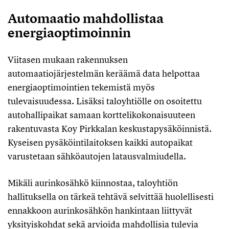
Automaatio mahdollistaa
energiaoptimoinnin
Viitasen mukaan rakennuksen
automaatiojärjestelmän keräämä data helpottaa
energiaoptimointien tekemistä myös
tulevaisuudessa. Lisäksi taloyhtiölle on osoitettu
autohallipaikat samaan korttelikokonaisuuteen
rakentuvasta Koy Pirkkalan keskustapysäköinnistä.
Kyseisen pysäköintilaitoksen kaikki autopaikat
varustetaan sähköautojen latausvalmiudella.
Mikäli aurinkosähkö kiinnostaa, taloyhtiön
hallituksella on tärkeä tehtävä selvittää huolellisesti
ennakkoon aurinkosähkön hankintaan liittyvät
yksityiskohdat sekä arvioida mahdollisia tulevia