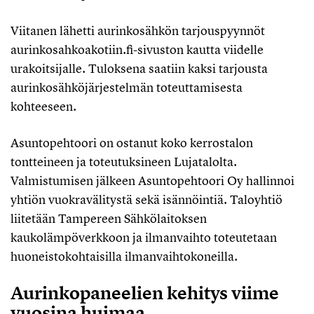
Viitanen lähetti aurinkosähkön tarjouspyynnöt
aurinkosahkoakotiin.fi-sivuston kautta viidelle
urakoitsijalle. Tuloksena saatiin kaksi tarjousta
aurinkosähköjärjestelmän toteuttamisesta
kohteeseen.
Asuntopehtoori on ostanut koko kerrostalon
tontteineen ja toteutuksineen Lujatalolta.
Valmistumisen jälkeen Asuntopehtoori Oy hallinnoi
yhtiön vuokravälitystä sekä isännöintiä. Taloyhtiö
liitetään Tampereen Sähkölaitoksen
kaukolämpöverkkoon ja ilmanvaihto toteutetaan
huoneistokohtaisilla ilmanvaihtokoneilla.
Aurinkopaneelien kehitys viime
vuosina huimaa