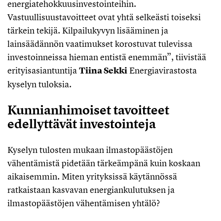
energiatehokkuusinvestointeihin.
Vastuullisuustavoitteet ovat yhtä selkeästi toiseksi
tärkein tekijä. Kilpailukyvyn lisääminen ja
lainsäädännön vaatimukset korostuvat tulevissa
investoinneissa hieman entistä enemmän”, tiivistää
erityisasiantuntija
Tiina Sekki
Energiavirastosta
kyselyn tuloksia.
Kunnianhimoiset tavoitteet
edellyttävät investointeja
Kyselyn tulosten mukaan ilmastopäästöjen
vähentämistä pidetään tärkeämpänä kuin koskaan
aikaisemmin. Miten yrityksissä käytännössä
ratkaistaan kasvavan energiankulutuksen ja
ilmastopäästöjen vähentämisen yhtälö?