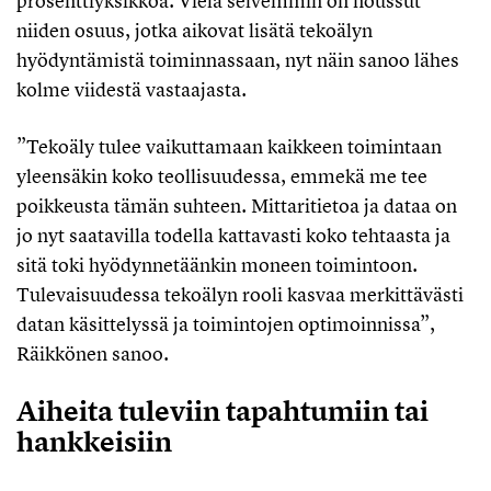
prosenttiyksikköä. Vielä selvemmin on noussut
niiden osuus, jotka aikovat lisätä tekoälyn
hyödyntämistä toiminnassaan, nyt näin sanoo lähes
kolme viidestä vastaajasta.
”Tekoäly tulee vaikuttamaan kaikkeen toimintaan
yleensäkin koko teollisuudessa, emmekä me tee
poikkeusta tämän suhteen. Mittaritietoa ja dataa on
jo nyt saatavilla todella kattavasti koko tehtaasta ja
sitä toki hyödynnetäänkin moneen toimintoon.
Tulevaisuudessa tekoälyn rooli kasvaa merkittävästi
datan käsittelyssä ja toimintojen optimoinnissa”,
Räikkönen sanoo.
Aiheita tuleviin tapahtumiin tai
hankkeisiin