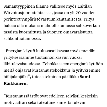
Samantyyppinen tilanne vallitsee myös Laitilan
Wirvoitusjuomatehtaassa, jossa on yli 20 vuoden
perinteet ympäristövastuun kantamisesta. Yritys
haluaa olla mukana mahdollistamassa sähköverkon
tasaista kuormitusta ja Suomen omavaraisuutta
sähköntuotannossa.
“Energian käyttö luultavasti kasvaa myös meidän
yrityksessämme tuotannon kasvun vuoksi
lähitulevaisuudessa. Tehokkaaseen energiankäyttöön
meitä ohjaavat kustannustehokkuus ja yrityksemme
hiilijalanjälki”, toteaa tekninen päällikkö
Sami
Räikkönen
.
”Kustannussäästöt ovat edelleen selvästi keskeisin
motivaattori sekä toteutuneisiin että tuleviin