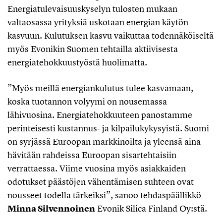
Energiatulevaisuuskyselyn tulosten mukaan
valtaosassa yrityksiä uskotaan energian käytön
kasvuun. Kulutuksen kasvu vaikuttaa todennäköiseltä
myös Evonikin Suomen tehtailla aktiivisesta
energiatehokkuustyöstä huolimatta.
”Myös meillä energiankulutus tulee kasvamaan,
koska tuotannon volyymi on nousemassa
lähivuosina. Energiatehokkuuteen panostamme
perinteisesti kustannus- ja kilpailukykysyistä. Suomi
on syrjässä Euroopan markkinoilta ja yleensä aina
hävitään rahdeissa Euroopan sisartehtaisiin
verrattaessa. Viime vuosina myös asiakkaiden
odotukset päästöjen vähentämisen suhteen ovat
nousseet todella tärkeiksi”, sanoo tehdaspäällikkö
Minna Silvennoinen
Evonik Silica Finland Oy:stä.