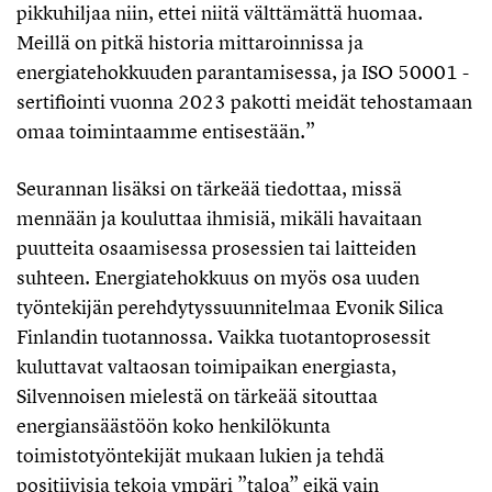
pikkuhiljaa niin, ettei niitä välttämättä huomaa.
Meillä on pitkä historia mittaroinnissa ja
energiatehokkuuden parantamisessa, ja ISO 50001 -
sertifiointi vuonna 2023 pakotti meidät tehostamaan
omaa toimintaamme entisestään.”
Seurannan lisäksi on tärkeää tiedottaa, missä
mennään ja kouluttaa ihmisiä, mikäli havaitaan
puutteita osaamisessa prosessien tai laitteiden
suhteen. Energiatehokkuus on myös osa uuden
työntekijän perehdytyssuunnitelmaa Evonik Silica
Finlandin tuotannossa. Vaikka tuotantoprosessit
kuluttavat valtaosan toimipaikan energiasta,
Silvennoisen mielestä on tärkeää sitouttaa
energiansäästöön koko henkilökunta
toimistotyöntekijät mukaan lukien ja tehdä
positiivisia tekoja ympäri ”taloa” eikä vain