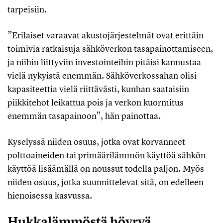
tarpeisiin.
”Erilaiset varaavat akustojärjestelmät ovat erittäin
toimivia ratkaisuja sähköverkon tasapainottamiseen,
ja niihin liittyviin investointeihin pitäisi kannustaa
vielä nykyistä enemmän. Sähköverkossahan olisi
kapasiteettia vielä riittävästi, kunhan saataisiin
piikkitehot leikattua pois ja verkon kuormitus
enemmän tasapainoon”, hän painottaa.
Kyselyssä niiden osuus, jotka ovat korvanneet
polttoaineiden tai primäärilämmön käyttöä sähkön
käyttöä lisäämällä on noussut todella paljon. Myös
niiden osuus, jotka suunnittelevat sitä, on edelleen
hienoisessa kasvussa.
Hukkalämmöstä höyryä