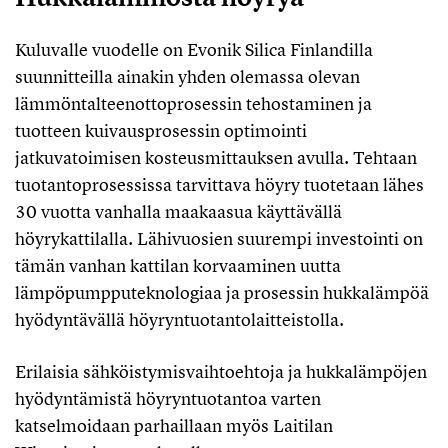
Kuluvalle vuodelle on Evonik Silica Finlandilla
suunnitteilla ainakin yhden olemassa olevan
lämmöntalteenottoprosessin tehostaminen ja
tuotteen kuivausprosessin optimointi
jatkuvatoimisen kosteusmittauksen avulla. Tehtaan
tuotantoprosessissa tarvittava höyry tuotetaan lähes
30 vuotta vanhalla maakaasua käyttävällä
höyrykattilalla. Lähivuosien suurempi investointi on
tämän vanhan kattilan korvaaminen uutta
lämpöpumpputeknologiaa ja prosessin hukkalämpöä
hyödyntävällä höyryntuotantolaitteistolla.
Erilaisia sähköistymisvaihtoehtoja ja hukkalämpöjen
hyödyntämistä höyryntuotantoa varten
katselmoidaan parhaillaan myös Laitilan