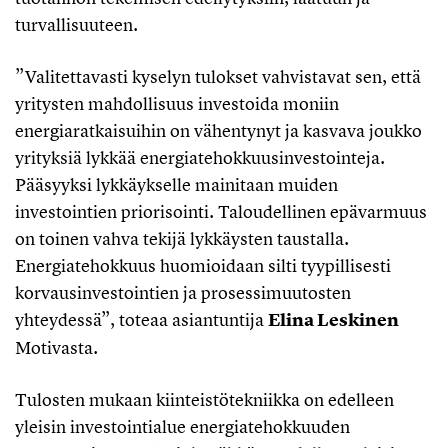
turvallisuuteen.
”Valitettavasti kyselyn tulokset vahvistavat sen, että
yritysten mahdollisuus investoida moniin
energiaratkaisuihin on vähentynyt ja kasvava joukko
yrityksiä lykkää energiatehokkuusinvestointeja.
Pääsyyksi lykkäykselle mainitaan muiden
investointien priorisointi. Taloudellinen epävarmuus
on toinen vahva tekijä lykkäysten taustalla.
Energiatehokkuus huomioidaan silti tyypillisesti
korvausinvestointien ja prosessimuutosten
yhteydessä”, toteaa asiantuntija
Elina Leskinen
Motivasta.
Tulosten mukaan kiinteistötekniikka on edelleen
yleisin investointialue energiatehokkuuden