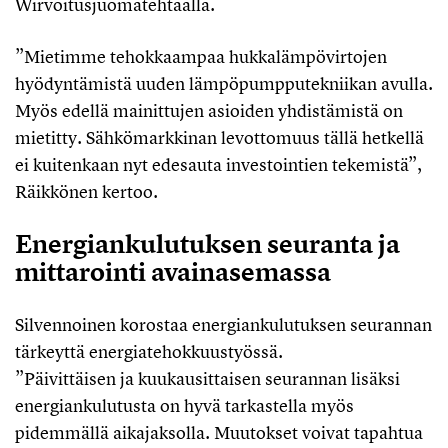
Wirvoitusjuomatehtaalla.
”Mietimme tehokkaampaa hukkalämpövirtojen
hyödyntämistä uuden lämpöpumpputekniikan avulla.
Myös edellä mainittujen asioiden yhdistämistä on
mietitty. Sähkömarkkinan levottomuus tällä hetkellä
ei kuitenkaan nyt edesauta investointien tekemistä”,
Räikkönen kertoo.
Energiankulutuksen seuranta ja
mittarointi avainasemassa
Silvennoinen korostaa energiankulutuksen seurannan
tärkeyttä energiatehokkuustyössä.
”Päivittäisen ja kuukausittaisen seurannan lisäksi
energiankulutusta on hyvä tarkastella myös
pidemmällä aikajaksolla. Muutokset voivat tapahtua