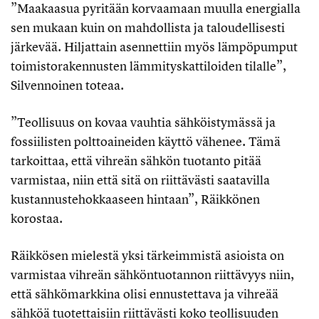
”Maakaasua pyritään korvaamaan muulla energialla
sen mukaan kuin on mahdollista ja taloudellisesti
järkevää. Hiljattain asennettiin myös lämpöpumput
toimistorakennusten lämmityskattiloiden tilalle”,
Silvennoinen toteaa.
”Teollisuus on kovaa vauhtia sähköistymässä ja
fossiilisten polttoaineiden käyttö vähenee. Tämä
tarkoittaa, että vihreän sähkön tuotanto pitää
varmistaa, niin että sitä on riittävästi saatavilla
kustannustehokkaaseen hintaan”, Räikkönen
korostaa.
Räikkösen mielestä yksi tärkeimmistä asioista on
varmistaa vihreän sähköntuotannon riittävyys niin,
että sähkömarkkina olisi ennustettava ja vihreää
sähköä tuotettaisiin riittävästi koko teollisuuden