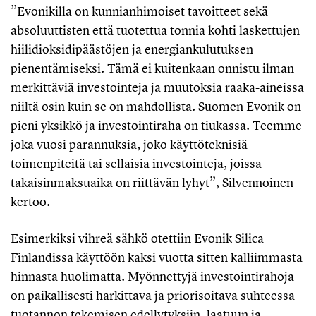
”Evonikilla on kunnianhimoiset tavoitteet sekä
absoluuttisten että tuotettua tonnia kohti laskettujen
hiilidioksidipäästöjen ja energiankulutuksen
pienentämiseksi. Tämä ei kuitenkaan onnistu ilman
merkittäviä investointeja ja muutoksia raaka-aineissa
niiltä osin kuin se on mahdollista. Suomen Evonik on
pieni yksikkö ja investointiraha on tiukassa. Teemme
joka vuosi parannuksia, joko käyttöteknisiä
toimenpiteitä tai sellaisia investointeja, joissa
takaisinmaksuaika on riittävän lyhyt”, Silvennoinen
kertoo.
Esimerkiksi vihreä sähkö otettiin Evonik Silica
Finlandissa käyttöön kaksi vuotta sitten kalliimmasta
hinnasta huolimatta. Myönnettyjä investointirahoja
on paikallisesti harkittava ja priorisoitava suhteessa
tuotannon tekemisen edellytyksiin, laatuun ja