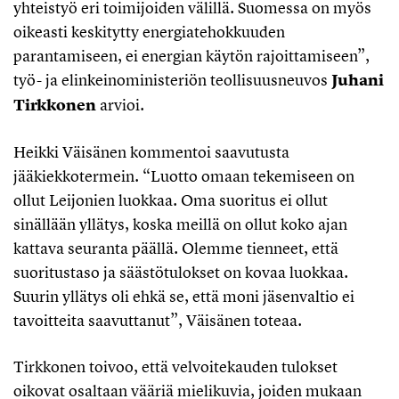
yhteistyö eri toimijoiden välillä. Suomessa on myös
oikeasti keskitytty energiatehokkuuden
parantamiseen, ei energian käytön rajoittamiseen”,
työ- ja elinkeinoministeriön teollisuusneuvos
Juhani
Tirkkonen
arvioi.
Heikki Väisänen kommentoi saavutusta
jääkiekkotermein. “Luotto omaan tekemiseen on
ollut Leijonien luokkaa. Oma suoritus ei ollut
sinällään yllätys, koska meillä on ollut koko ajan
kattava seuranta päällä. Olemme tienneet, että
suoritustaso ja säästötulokset on kovaa luokkaa.
Suurin yllätys oli ehkä se, että moni jäsenvaltio ei
tavoitteita saavuttanut”, Väisänen toteaa.
Tirkkonen toivoo, että velvoitekauden tulokset
oikovat osaltaan vääriä mielikuvia, joiden mukaan