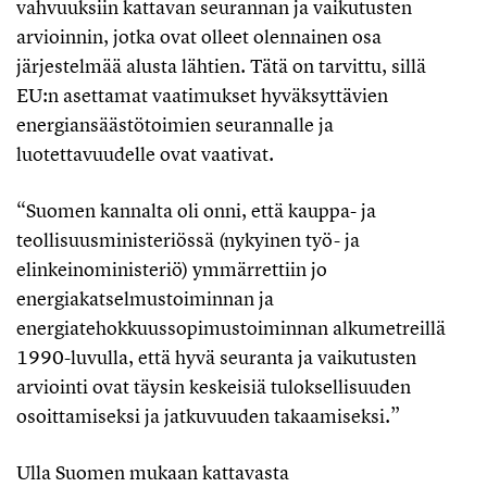
vahvuuksiin kattavan seurannan ja vaikutusten
arvioinnin, jotka ovat olleet olennainen osa
järjestelmää alusta lähtien. Tätä on tarvittu, sillä
EU:n asettamat vaatimukset hyväksyttävien
energiansäästötoimien seurannalle ja
luotettavuudelle ovat vaativat.
“Suomen kannalta oli onni, että kauppa- ja
teollisuusministeriössä (nykyinen työ- ja
elinkeinoministeriö) ymmärrettiin jo
energiakatselmustoiminnan ja
energiatehokkuussopimustoiminnan alkumetreillä
1990-luvulla, että hyvä seuranta ja vaikutusten
arviointi ovat täysin keskeisiä tuloksellisuuden
osoittamiseksi ja jatkuvuuden takaamiseksi.”
Ulla Suomen mukaan kattavasta