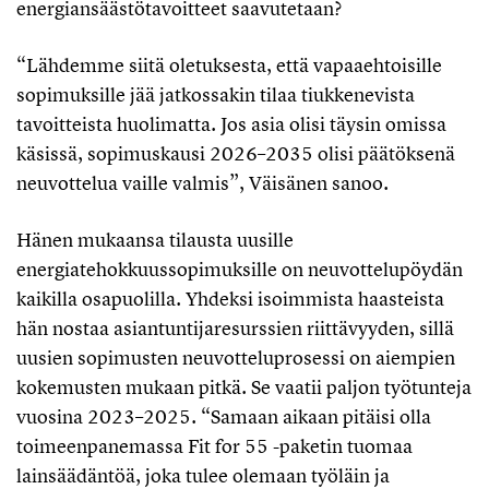
energiansäästötavoitteet saavutetaan?
“Lähdemme siitä oletuksesta, että vapaaehtoisille
sopimuksille jää jatkossakin tilaa tiukkenevista
tavoitteista huolimatta. Jos asia olisi täysin omissa
käsissä, sopimuskausi 2026–2035 olisi päätöksenä
neuvottelua vaille valmis”, Väisänen sanoo.
Hänen mukaansa tilausta uusille
energiatehokkuussopimuksille on neuvottelupöydän
kaikilla osapuolilla. Yhdeksi isoimmista haasteista
hän nostaa asiantuntijaresurssien riittävyyden, sillä
uusien sopimusten neuvotteluprosessi on aiempien
kokemusten mukaan pitkä. Se vaatii paljon työtunteja
vuosina 2023–2025. “Samaan aikaan pitäisi olla
toimeenpanemassa Fit for 55 -paketin tuomaa
lainsäädäntöä, joka tulee olemaan työläin ja