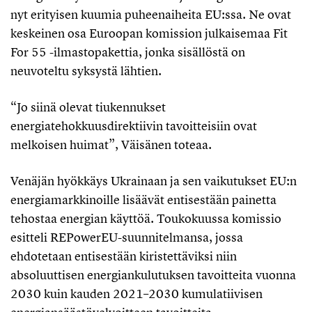
nyt erityisen kuumia puheenaiheita EU:ssa. Ne ovat
keskeinen osa Euroopan komission julkaisemaa Fit
For 55 -ilmastopakettia, jonka sisällöstä on
neuvoteltu syksystä lähtien.
“Jo siinä olevat tiukennukset
energiatehokkuusdirektiivin tavoitteisiin ovat
melkoisen huimat”, Väisänen toteaa.
Venäjän hyökkäys Ukrainaan ja sen vaikutukset EU:n
energiamarkkinoille lisäävät entisestään painetta
tehostaa energian käyttöä. Toukokuussa komissio
esitteli REPowerEU-suunnitelmansa, jossa
ehdotetaan entisestään kiristettäviksi niin
absoluuttisen energiankulutuksen tavoitteita vuonna
2030 kuin kauden 2021–2030 kumulatiivisen