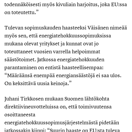
todennäköisesti myös kivuliain harjoitus, joka EU:ssa
on toteutettu.”
Tulevan sopimuskauden haasteeksi Väisänen nimeää
myös sen, että energiatehokkuussopimuksissa
mukana olevat yritykset ja kunnat ovat jo
toteuttaneet vuosien varrella helpoimmat
säästötoimet. Jatkossa energiatehokkuuden
parantaminen on entistä haasteellisempaa:
“Määräänsä enempää energiansäästöjä ei saa ulos.
On keksittävä uusia keinoja.”
Juhani Tirkkosen mukaan Suomen lähtökohta
direktiivineuvotteluissa on, että toimivuutensa
osoittaneesta
energiatehokkuussopimusjärjestelmästä pidetään
jatkossakin kiinni: “Suurin haaste on EU:sta tuleva