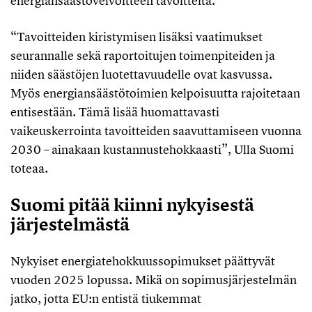
energiansäästövelvoitteen tavoitteita.
“Tavoitteiden kiristymisen lisäksi vaatimukset
seurannalle sekä raportoitujen toimenpiteiden ja
niiden säästöjen luotettavuudelle ovat kasvussa.
Myös energiansäästötoimien kelpoisuutta rajoitetaan
entisestään. Tämä lisää huomattavasti
vaikeuskerrointa tavoitteiden saavuttamiseen vuonna
2030 – ainakaan kustannustehokkaasti”, Ulla Suomi
toteaa.
Suomi pitää kiinni nykyisestä
järjestelmästä
Nykyiset energiatehokkuussopimukset päättyvät
vuoden 2025 lopussa. Mikä on sopimusjärjestelmän
jatko, jotta EU:n entistä tiukemmat