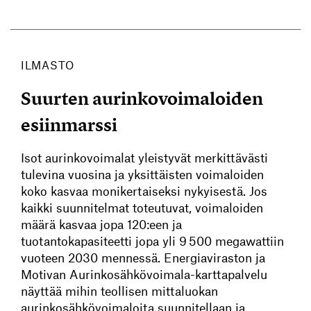
ILMASTO
Suurten aurinkovoimaloiden
esiinmarssi
Isot aurinkovoimalat yleistyvät merkittävästi
tulevina vuosina ja yksittäisten voimaloiden
koko kasvaa monikertaiseksi nykyisestä. Jos
kaikki suunnitelmat toteutuvat, voimaloiden
määrä kasvaa jopa 120:een ja
tuotantokapasiteetti jopa yli 9 500 megawattiin
vuoteen 2030 mennessä. Energiaviraston ja
Motivan Aurinkosähkövoimala-karttapalvelu
näyttää mihin teollisen mittaluokan
aurinkosähkövoimaloita suunnitellaan ja