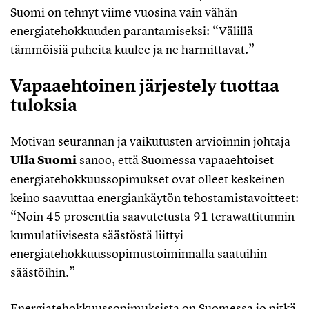
Suomi on tehnyt viime vuosina vain vähän
energiatehokkuuden parantamiseksi: “Välillä
tämmöisiä puheita kuulee ja ne harmittavat.”
Vapaaehtoinen järjestely tuottaa
tuloksia
Motivan seurannan ja vaikutusten arvioinnin johtaja
Ulla Suomi
sanoo, että Suomessa vapaaehtoiset
energiatehokkuussopimukset ovat olleet keskeinen
keino saavuttaa energiankäytön tehostamistavoitteet:
“Noin 45 prosenttia saavutetusta 91 terawattitunnin
kumulatiivisesta säästöstä liittyi
energiatehokkuussopimustoiminnalla saatuihin
säästöihin.”
Energiatehokkuussopimuksista on Suomessa jo pitkä