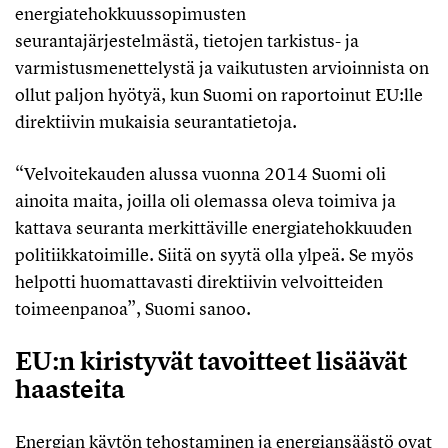
energiatehokkuussopimusten
seurantajärjestelmästä, tietojen tarkistus- ja
varmistusmenettelystä ja vaikutusten arvioinnista on
ollut paljon hyötyä, kun Suomi on raportoinut EU:lle
direktiivin mukaisia seurantatietoja.
“Velvoitekauden alussa vuonna 2014 Suomi oli
ainoita maita, joilla oli olemassa oleva toimiva ja
kattava seuranta merkittäville energiatehokkuuden
politiikkatoimille. Siitä on syytä olla ylpeä. Se myös
helpotti huomattavasti direktiivin velvoitteiden
toimeenpanoa”, Suomi sanoo.
EU:n kiristyvät tavoitteet lisäävät
haasteita
Energian käytön tehostaminen ja energiansäästö ovat