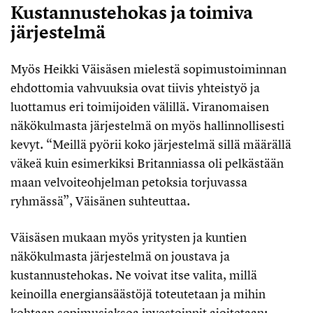
Kustannustehokas ja toimiva
järjestelmä
Myös Heikki Väisäsen mielestä sopimustoiminnan
ehdottomia vahvuuksia ovat tiivis yhteistyö ja
luottamus eri toimijoiden välillä. Viranomaisen
näkökulmasta järjestelmä on myös hallinnollisesti
kevyt. “Meillä pyörii koko järjestelmä sillä määrällä
väkeä kuin esimerkiksi Britanniassa oli pelkästään
maan velvoiteohjelman petoksia torjuvassa
ryhmässä”, Väisänen suhteuttaa.
Väisäsen mukaan myös yritysten ja kuntien
näkökulmasta järjestelmä on joustava ja
kustannustehokas. Ne voivat itse valita, millä
keinoilla energiansäästöjä toteutetaan ja mihin
kohtaan sopimusjaksoa investoinnit ajoitetaan: