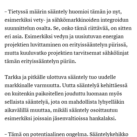
– Tietyssä määrin sääntely huomioi tämän jo nyt,
esimerkiksi vety- ja sähkömarkkinoiden integroidun
suunnittelun osalta. Se, onko tämä riittävää, on sitten
eri asia. Esimerkiksi vedyn ja uusiutuvan energian
projektien luvittaminen on erityissääntelyn piirissä,
mutta kuuluvatko projektien tarvitsemat sähkölinjat
tämän erityissääntelyn piiriin.
Tarkka ja pitkälle ulottuva sääntely tuo uudelle
markkinalle varmuutta. Uutta sääntelyä kehittäessä
on kuitenkin paikoitellen jouduttu luomaan myös
sellaista sääntelyä, jota on mahdollista lyhyelläkin
aikavälillä muuttaa, mikäli sääntely osoittautuu
esimerkiksi joissain jäsenvaltioissa hankalaksi.
– Tämä on potentiaalinen ongelma. Sääntelykehikko