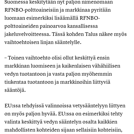
Suomessa keskitytään nyt paljon nimenomaan
RFNBO-polttoaineisiin ja markkinaa pyritään
luomaan esimerkiksi lisäämällä RFNBO-
polttoaineiden painoarvoa kansallisessa
jakeluvelvoitteessa. Tässä kohden Talus näkee myös
vaihtoehtoisen linjan sääntelylle.
– Toinen vaihtoehto olisi ollut keskittyä ensin
markkinan luomiseen ja kaikenlaisen vähähiilisen
vedyn tuotantoon ja vasta paljon myöhemmin
tiukentaa tuotantoon ja markkinoihin liittyviä
sääntöjä.
EU:ssa tehdyissä valinnoissa vetysääntelyyn liittyen
on myös paljon hyvää. EU:ssa on esimerkiksi tehty
valinta keskittyä vedyn sääntelyn osalta kaikkien
mahdollisten kohteiden sijaan sellaisiin kohteisiin,