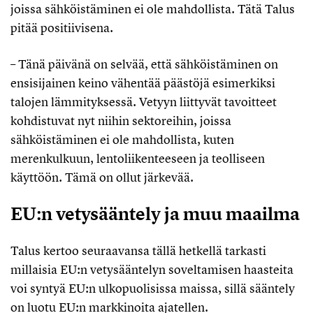
joissa sähköistäminen ei ole mahdollista. Tätä Talus
pitää positiivisena.
– Tänä päivänä on selvää, että sähköistäminen on
ensisijainen keino vähentää päästöjä esimerkiksi
talojen lämmityksessä. Vetyyn liittyvät tavoitteet
kohdistuvat nyt niihin sektoreihin, joissa
sähköistäminen ei ole mahdollista, kuten
merenkulkuun, lentoliikenteeseen ja teolliseen
käyttöön. Tämä on ollut järkevää.
EU:n vetysääntely ja muu maailma
Talus kertoo seuraavansa tällä hetkellä tarkasti
millaisia EU:n vetysääntelyn soveltamisen haasteita
voi syntyä EU:n ulkopuolisissa maissa, sillä sääntely
on luotu EU:n markkinoita ajatellen.