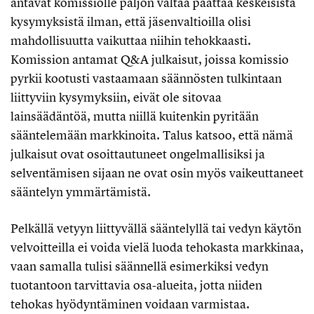
antavat komissiolle paljon valtaa päättää keskeisistä
kysymyksistä ilman, että jäsenvaltioilla olisi
mahdollisuutta vaikuttaa niihin tehokkaasti.
Komission antamat Q&A julkaisut, joissa komissio
pyrkii kootusti vastaamaan säännösten tulkintaan
liittyviin kysymyksiin, eivät ole sitovaa
lainsäädäntöä, mutta niillä kuitenkin pyritään
sääntelemään markkinoita. Talus katsoo, että nämä
julkaisut ovat osoittautuneet ongelmallisiksi ja
selventämisen sijaan ne ovat osin myös vaikeuttaneet
sääntelyn ymmärtämistä.
Pelkällä vetyyn liittyvällä sääntelyllä tai vedyn käytön
velvoitteilla ei voida vielä luoda tehokasta markkinaa,
vaan samalla tulisi säännellä esimerkiksi vedyn
tuotantoon tarvittavia osa-alueita, jotta niiden
tehokas hyödyntäminen voidaan varmistaa.