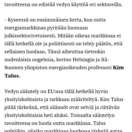
tavoitteena on edistää vedyn käyttöä eri sektoreilla.
– Kyseessä on ensimmäinen kerta, kun uutta
energiamarkkinaa pyritään luomaan
julkissektorivetoisesti. Mitään oikeaa markkinaa ei
tällä hetkellä ole ja poliittisesti on tehty päätös, että
sellainen luodaan. Tämä aiheuttaa tietenkin
uudenlaisia ongelmia, kertoo Helsingin ja Itä-
Suomen yliopiston energiaoikeuden professori
Kim
Talus
.
Vedyn sääntely on EU:ssa tällä hetkellä hyvin
yksityiskohtaista ja tarkkaan määriteltyä. Kim Talus
pitää tärkeänä, että säännöt ovat selviä ja riittävän
yksityiskohtaisia heti aluksi. Toisaalta sääntelyn
tavoitteena on luoda uutta markkinaa. Talus
pohtiikin, olisiko markkinaa luodessa tärkeää antaa