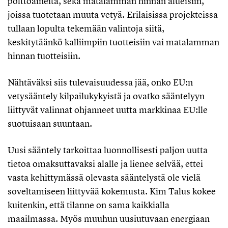
polttoaineita, sekä matalamman hinnan alueisiin,
joissa tuotetaan muuta vetyä. Erilaisissa projekteissa
tullaan lopulta tekemään valintoja siitä,
keskitytäänkö kalliimpiin tuotteisiin vai matalamman
hinnan tuotteisiin.
Nähtäväksi siis tulevaisuudessa jää, onko EU:n
vetysääntely kilpailukykyistä ja ovatko sääntelyyn
liittyvät valinnat ohjanneet uutta markkinaa EU:lle
suotuisaan suuntaan.
Uusi sääntely tarkoittaa luonnollisesti paljon uutta
tietoa omaksuttavaksi alalle ja lienee selvää, ettei
vasta kehittymässä olevasta sääntelystä ole vielä
soveltamiseen liittyvää kokemusta. Kim Talus kokee
kuitenkin, että tilanne on sama kaikkialla
maailmassa. Myös muuhun uusiutuvaan energiaan