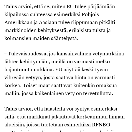
Talus arvioi, että se, miten EU tulee pärjäämään
kilpailussa suhteessa esimerkiksi Pohjois-
Amerikkaan ja Aasiaan tulee riippumaan pitkälti
markkinoiden kehityksestä, erilaisista tuista ja
kolmansien maiden sääntelystä.
– Tulevaisuudessa, jos kansainvälinen vetymarkkina
lähtee kehittymään, meillä on varmasti melko
hajautunut markkina. EU näyttää keskittyvän
vihreään vetyyn, josta saatava hinta on varmasti
korkea. Toiset maat saattavat kuitenkin omaksua
mallin, jossa kaikenlainen vety on tervetullutta.
Talus arvioi, että haasteita voi syntyä esimerkiksi
siitä, että markkinat jakautuvat korkeamman hinnan
alueisiin, joissa tuotetaan esimerkiksi RFNBO-