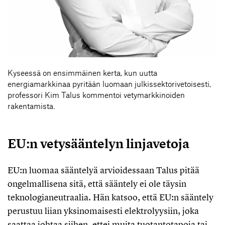
Kyseessä on ensimmäinen kerta, kun uutta
energiamarkkinaa pyritään luomaan julkissektorivetoisesti,
professori Kim Talus kommentoi vetymarkkinoiden
rakentamista.
EU:n vetysääntelyn linjavetoja
EU:n luomaa sääntelyä arvioidessaan Talus pitää
ongelmallisena sitä, että sääntely ei ole täysin
teknologianeutraalia. Hän katsoo, että EU:n sääntely
perustuu liian yksinomaisesti elektrolyysiin, joka
saattaa johtaa siihen, ettei muita tuotantotapoja tai