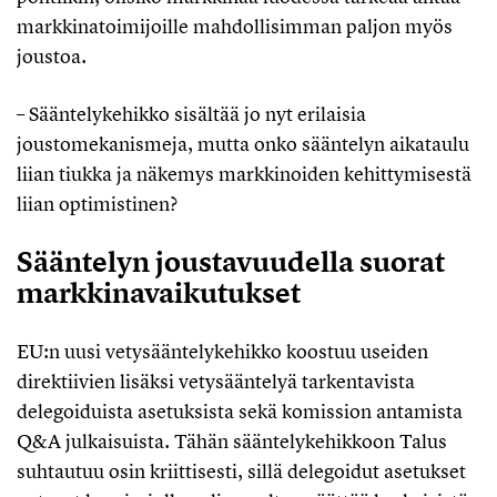
markkinatoimijoille mahdollisimman paljon myös
joustoa.
– Sääntelykehikko sisältää jo nyt erilaisia
joustomekanismeja, mutta onko sääntelyn aikataulu
liian tiukka ja näkemys markkinoiden kehittymisestä
liian optimistinen?
Sääntelyn joustavuudella suorat
markkinavaikutukset
EU:n uusi vetysääntelykehikko koostuu useiden
direktiivien lisäksi vetysääntelyä tarkentavista
delegoiduista asetuksista sekä komission antamista
Q&A julkaisuista. Tähän sääntelykehikkoon Talus
suhtautuu osin kriittisesti, sillä delegoidut asetukset