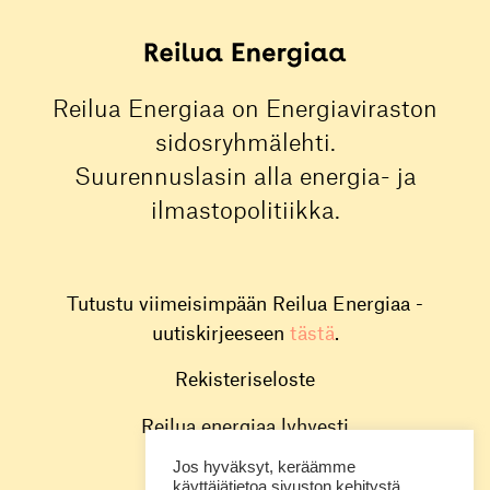
Reilua Energiaa on Energiaviraston
sidosryhmälehti.
Suurennuslasin alla energia- ja
ilmastopolitiikka.
Tutustu viimeisimpään Reilua Energiaa -
uutiskirjeeseen
tästä
.
Rekisteriseloste
Reilua energiaa lyhyesti
Jos hyväksyt, keräämme
Toimitus
käyttäjätietoa sivuston kehitystä