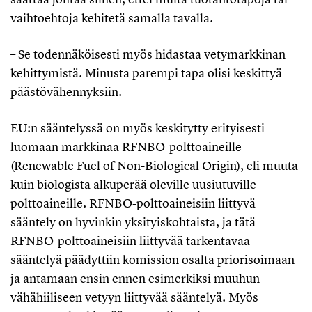
vaihtoehtoja kehitetä samalla tavalla.
– Se todennäköisesti myös hidastaa vetymarkkinan
kehittymistä. Minusta parempi tapa olisi keskittyä
päästövähennyksiin.
EU:n sääntelyssä on myös keskitytty erityisesti
luomaan markkinaa RFNBO-polttoaineille
(Renewable Fuel of Non-Biological Origin), eli muuta
kuin biologista alkuperää oleville uusiutuville
polttoaineille. RFNBO-polttoaineisiin liittyvä
sääntely on hyvinkin yksityiskohtaista, ja tätä
RFNBO-polttoaineisiin liittyvää tarkentavaa
sääntelyä päädyttiin komission osalta priorisoimaan
ja antamaan ensin ennen esimerkiksi muuhun
vähähiiliseen vetyyn liittyvää sääntelyä. Myös