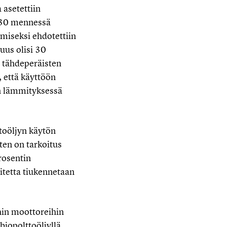
 asetettiin
2030 mennessä
miseksi ehdotettiin
uus olisi 30
a tähdeperäisten
, että käyttöön
en lämmityksessä
toöljyn käytön
ten on tarkoitus
rosentin
itetta tiukennetaan
hin moottoreihin
biopolttoöljyllä.