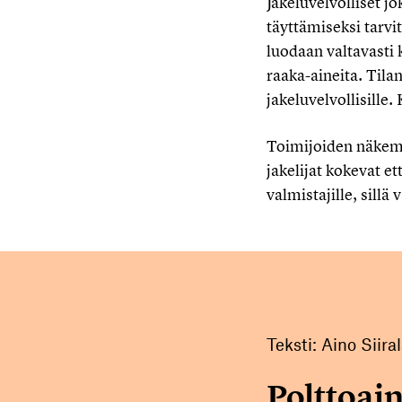
Jakeluvelvolliset j
täyttämiseksi tarvi
luodaan valtavasti 
raaka-aineita. Tila
jakeluvelvollisille.
Toimijoiden näkemyk
jakelijat kokevat 
valmistajille, sillä
Teksti: Aino Siira
Polttoain