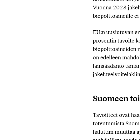
Vuonna 2028 jakeluv
biopolttoaineille ei
EU:n uusiutuvan en
prosentin tavoite k
biopolttoaineiden 
on edelleen mahdoll
lainsäädäntö tämän
jakeluvelvoitelakiin
Suomeen toi
Tavoitteet ovat haa
toteutumista Suome
haluttiin muuttaa a