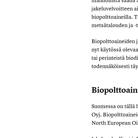
mahdollista saada a
jakeluvelvoitteen a
biopolttoaineilla. T
metsätalouden ja -te
Biopolttoaineiden j
nyt käytössä olevaa
tai perinteistä bio
todennäköisesti täy
Biopolttoain
Suomessa on tällä 
Oyj. Biopolttoainei
North European Oil