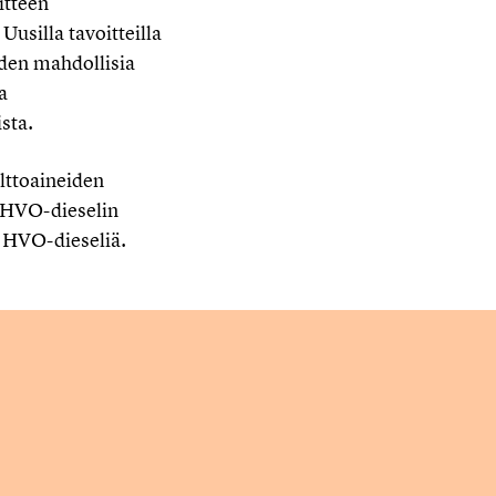
itteen
Uusilla tavoitteilla
iden mahdollisia
a
ista.
olttoaineiden
n HVO-dieselin
ta HVO-dieseliä.