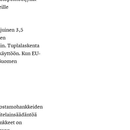
ille
ajuinen 3,5
ten
iin. Tuplalaskenta
n käyttöön. Kun EU-
s Suomen
jalostamohankkeiden
itelainsäädäntöä
ankkeet on