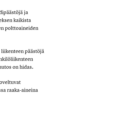
dipäästöjä ja
eksen kaikista
en polttoaineiden
liikenteen päästöjä
nkilöliikenteen
uutos on hidas.
oveltuvat
ssa raaka-aineina