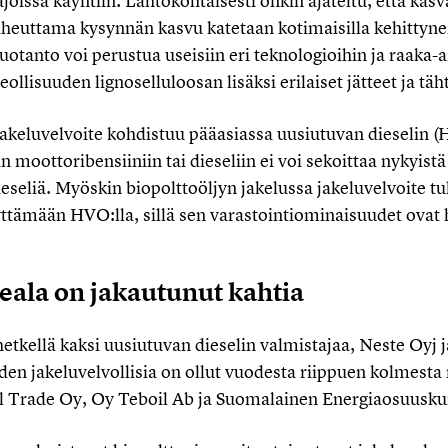
joissa käyntiin. Lähtökohtaisesti onkin ajateltu, että kas
iheuttama kysynnän kasvu katetaan kotimaisilla kehittynei
uotanto voi perustua useisiin eri teknologioihin ja raaka-a
ollisuuden lignoselluloosan lisäksi erilaiset jätteet ja täh
akeluvelvoite kohdistuu pääasiassa uusiutuvan dieselin (H
n moottoribensiiniin tai dieseliin ei voi sekoittaa nykyis
dieseliä. Myöskin biopolttoöljyn jakelussa jakeluvelvoite tu
ttämään HVO:lla, sillä sen varastointiominaisuudet ovat 
eala on jakautunut kahtia
hetkellä kaksi uusiutuvan dieselin valmistajaa, Neste O
den jakeluvelvollisia on ollut vuodesta riippuen kolmesta 
 Trade Oy, Oy Teboil Ab ja Suomalainen Energiaosuusku