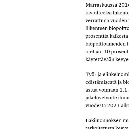
Marraskuussa 2016 j
tavoitteeksi liike
verrattuna vuoden 
liikenteen biopoltt
prosenttia kaikesta
biopolttoaineiden t
otetaan 10 prosent
käytettävään kevye
Työ- ja elinkeinom
edistämisestä ja bi
astua voimaan 1.1.
jakeluvelvoite ilma
vuodesta 2021 alka
Lakiluonnoksen muk
tarkoitetusta kevye