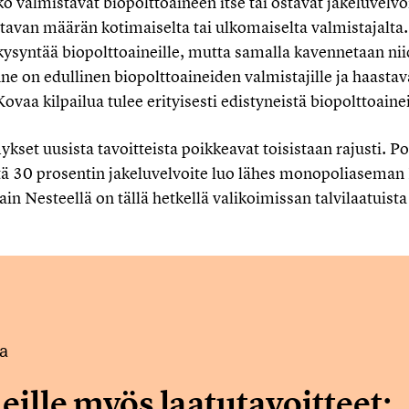
oko valmistavat biopolttoaineen itse tai ostavat jakeluvelvo
ttavan määrän kotimaiselta tai ulkomaiselta valmistajalta. 
kysyntää biopolttoaineille, mutta samalla kavennetaan ni
nne on edullinen biopolttoaineiden valmistajille ja haastav
 Kovaa kilpailua tulee erityisesti edistyneistä biopolttoaine
set uusista tavoitteista poikkeavat toisistaan rajusti. P
että 30 prosentin jakeluvelvoite luo lähes monopoliasema
 vain Nesteellä on tällä hetkellä valikoimissan talvilaatuis
la
eille myös laatutavoitteet: