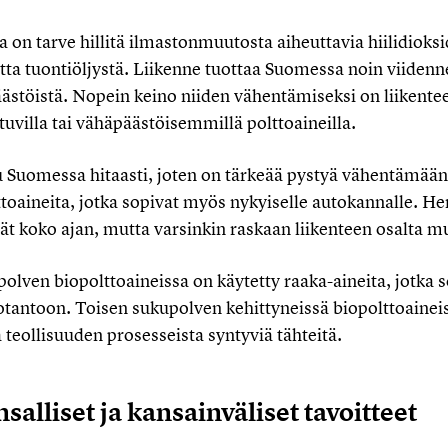
 on tarve hillitä ilmastonmuutosta aiheuttavia hiilidioksi
ta tuontiöljystä. Liikenne tuottaa Suomessa noin viidenn
stöistä. Nopein keino niiden vähentämiseksi on liikente
villa tai vähäpäästöisemmillä polttoaineilla.
 Suomessa hitaasti, joten on tärkeää pystyä vähentämään 
toaineita, jotka sopivat myös nykyiselle autokannalle. He
ät koko ajan, mutta varsinkin raskaan liikenteen osalta m
lven biopolttoaineissa on käytetty raaka-aineita, jotka s
otantoon. Toisen sukupolven kehittyneissä biopolttoainei
a teollisuuden prosesseista syntyviä tähteitä.
salliset ja kansainväliset tavoitteet