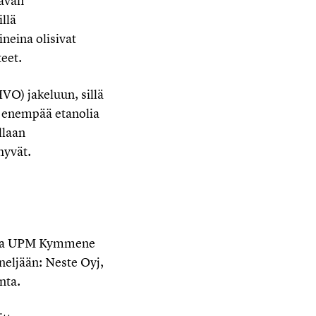
vavan
llä
ineina olisivat
teet.
VO) jakeluun, sillä
tä enempää etanolia
llaan
hyvät.
yj ja UPM Kymmene
neljään: Neste Oyj,
nta.