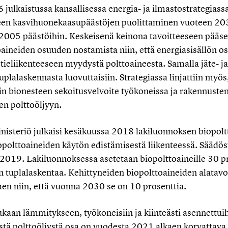
ulkaistussa kansallisessa energia- ja ilmastostrategiassa
nteen kasvihuonekaasupäästöjen puolittaminen vuoteen 
2005 päästöihin. Keskeisenä keinona tavoitteeseen pääse
oaineiden osuuden nostamista niin, että energiasisällön os
 tieliikenteeseen myydystä polttoaineesta. Samalla jäte- j
uplalaskennasta luovuttaisiin. Strategiassa linjattiin myös
in bionesteen sekoitusvelvoite työkoneissa ja rakennust
en polttoöljyyn.
inisteriö julkaisi kesäkuussa 2018 lakiluonnoksen biopolt
opolttoaineiden käytön edistämisestä liikenteessä. Säädös
2019. Lakiluonnoksessa asetetaan biopolttoaineille 30 p
n tuplalaskentaa. Kehittyneiden biopolttoaineiden alatavo
en niin, että vuonna 2030 se on 10 prosenttia.
aan lämmitykseen, työkoneisiin ja kiinteästi asennettui
stä polttoöljystä osa on vuodesta 2021 alkaen korvattava 