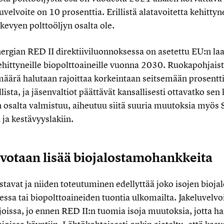
elvoite on 10 prosenttia. Erillistä alatavoitetta kehittyne
 kevyen polttoöljyn osalta ole.
ergian RED II direktiiviluonnoksessa on asetettu EU:n la
ehittyneille biopolttoaineille vuonna 2030. Ruokapohjais
määrä halutaan rajoittaa korkeintaan seitsemään prosentt
ista, ja jäsenvaltiot päättävät kansallisesti ottavatko se
 osalta valmistuu, aiheutuu siitä suuria muutoksia myö
 ja kestävyyslakiin.
votaan lisää biojalostamohankkeita
stavat ja niiden toteutuminen edellyttää joko isojen bio
ssa tai biopolttoaineiden tuontia ulkomailta. Jakeluvelvo
joissa, jo ennen RED II:n tuomia isoja muutoksia, jotta h