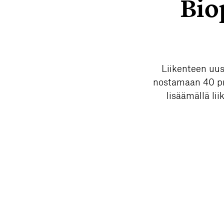
Bio
Liikenteen uus
nostamaan 40 pr
lisäämällä li