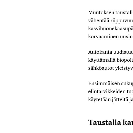
Muutoksen taustalla
vähentää riippuvuut
kasvihuonekaasupää
korvaaminen uusiutu
Autokanta uudistuu
käyttämällä biopolt
sähköautot yleistyv
Ensimmäisen sukupo
elintarvikkeiden tu
käytetään jätteitä j
Taustalla kan