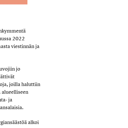
isenkymmentä
kuussa 2022
sta viestinnän ja
vojiin jo
ättivät
a, joilla haluttiin
 alueelliseen
ta- ja
ansalaisia.
giansäästöä alkoi