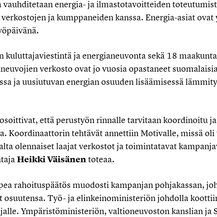
la vauhditetaan energia- ja ilmastotavoitteiden toteutumi
 verkostojen ja kumppaneiden kanssa. Energia-asiat ovat y
yöpäivänä.
 kuluttajaviestintä ja energianeuvonta sekä 18 maakunta
ianeuvojien verkosto ovat jo vuosia opastaneet suomalais
sa ja uusiutuvan energian osuuden lisäämisessä lämmit
osoittivat, että perustyön rinnalle tarvitaan koordinoitu 
. Koordinaattorin tehtävät annettiin Motivalle, missä oli
ta olennaiset laajat verkostot ja toimintatavat kampanja
htaja
Heikki Väisänen
toteaa.
pea rahoituspäätös muodosti kampanjan pohjakassan, joh
t osuutensa. Työ- ja elinkeinoministeriön johdolla koottii
lle. Ympäristöministeriön, valtioneuvoston kanslian ja 