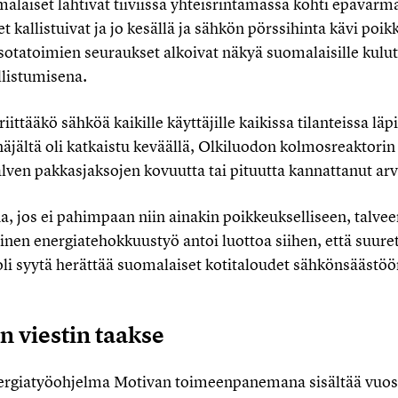
laiset lähtivät tiiviissä yhteisrintamassa kohti epävarm
t kallistuivat ja jo kesällä ja sähkön pörssihinta kävi poik
sotatoimien seuraukset alkoivat näkyä suomalaisille kulutta
llistumisena.
riittääkö sähköä kaikille käyttäjille kaikissa tilanteissa läpi
jältä oli katkaistu keväällä, Olkiluodon kolmosreaktorin 
alven pakkasjaksojen kovuutta tai pituutta kannattanut arva
a, jos ei pahimpaan niin ainakin poikkeukselliseen, talvee
einen energiatehokkuustyö antoi luottoa siihen, että suure
 oli syytä herättää suomalaiset kotitaloudet sähkönsääst
 viestin taakse
ergiatyöohjelma Motivan toimeenpanemana sisältää vuosi