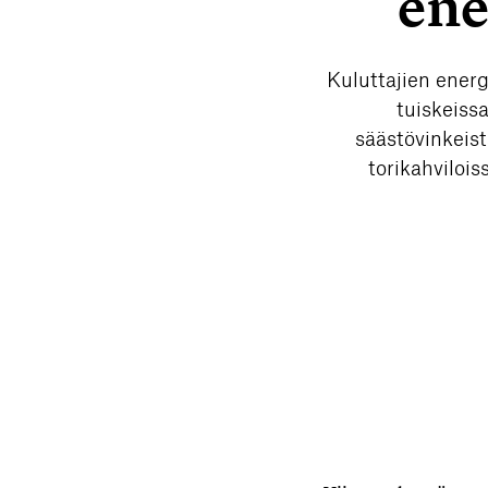
ene
Kuluttajien energ
tuiskeiss
säästövinkeist
torikahvilois