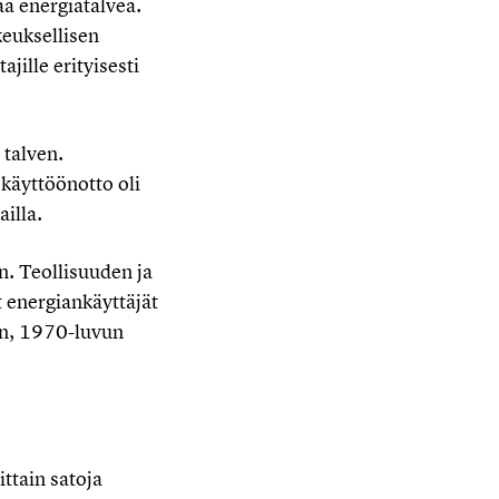
aa energiatalvea.
keuksellisen
jille erityisesti
 talven.
käyttöönotto oli
illa.
n. Teollisuuden ja
t energiankäyttäjät
öön, 1970-luvun
ttain satoja