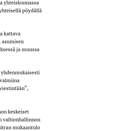
sta yhteiskunnassa
hteisellä pöydällä
a kattava
ia asumisen
yksessä ja muussa
ja yhdenmukaisesti
 valmiina
viestintään”,
on keskeiset
n valtionhallinnon
Sitran mukaantulo