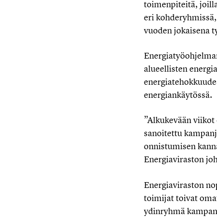
toimenpiteitä, joil
eri kohderyhmissä,
vuoden jokaisena t
Energiatyöohjelman
alueellisten energ
energiatehokkuudes
energiankäytössä.
”Alkukevään viikot 
sanoitettu kampanja
onnistumisen kannal
Energiaviraston jo
Energiaviraston no
toimijat toivat oma
ydinryhmä kampanja