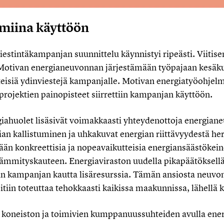
lmiina käyttöön
iestintäkampanjan suunnittelu käynnistyi ripeästi. Viit
i Motivan energianeuvonnan järjestämään työpajaan kesä
siä ydinviestejä kampanjalle. Motivan energiatyöohjelma
rojektien painopisteet siirrettiin kampanjan käyttöön.
iahuolet lisäsivät voimakkaasti yhteydenottoja energianeu
ian kallistuminen ja uhkakuvat energian riittävyydestä her
ään konkreettisia ja nopeavaikutteisia energiansäästökeinoj
lämmityskauteen. Energiaviraston uudella pikapäätöksellä
in kampanjan kautta lisäresurssia. Tämän ansiosta neuvon
iin toteuttaa tehokkaasti kaikissa maakunnissa, lähellä k
n koneiston ja toimivien kumppanuussuhteiden avulla ener