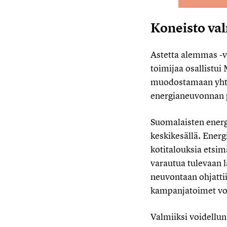
Koneisto va
Astetta alemmas -v
toimijaa osallistu
muodostamaan yhtei
energianeuvonnan p
Suomalaisten energ
keskikesällä. Energ
kotitalouksia etsim
varautua tulevaan 
neuvontaan ohjatti
kampanjatoimet voit
Valmiiksi voidellu