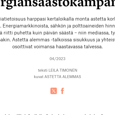
rgiansäästökampa
iatietoisuus harppasi kertaloikalla monta astetta k
a. Energiamarkkinoista, sähkön ja polttoaineiden hinn
ä riitti puhetta kuin päivän säästä – niin mediassa, ty
sakin. Astetta alemmas -talkoissa sisukkuus ja yhtei
osoittivat voimansa haastavassa talvessa.
04/2023
teksti
LEILA TIMONEN
kuvat
ASTETTA ALEMMAS