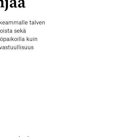
njaa
orkeammalle talven
oista sekä
öpaikoilla kuin
svastuullisuus