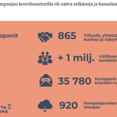
ampanjan koordinaattorilla oli vahva selkänoja ja kansalai