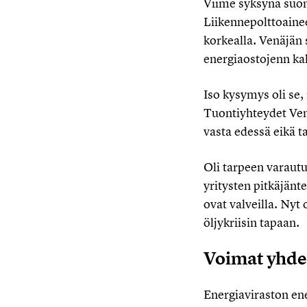
Viime syksynä suoma
Liikennepolttoainee
korkealla. Venäjän 
energiaostojenn ka
Iso kysymys oli se, 
Tuontiyhteydet Venä
vasta edessä eikä t
Oli tarpeen varautu
yritysten pitkäjänt
ovat valveilla. Nyt
öljykriisin tapaan.
Voimat yhden
Energiaviraston en