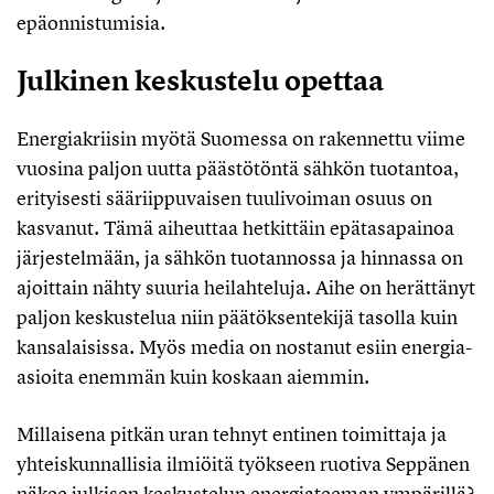
epäonnistumisia.
Julkinen keskustelu opettaa
Energiakriisin myötä Suomessa on rakennettu viime
vuosina paljon uutta päästötöntä sähkön tuotantoa,
erityisesti sääriippuvaisen tuulivoiman osuus on
kasvanut. Tämä aiheuttaa hetkittäin epätasapainoa
järjestelmään, ja sähkön tuotannossa ja hinnassa on
ajoittain nähty suuria heilahteluja. Aihe on herättänyt
paljon keskustelua niin päätöksentekijä tasolla kuin
kansalaisissa. Myös media on nostanut esiin energia-
asioita enemmän kuin koskaan aiemmin.
Millaisena pitkän uran tehnyt entinen toimittaja ja
yhteiskunnallisia ilmiöitä työkseen ruotiva Seppänen
näkee julkisen keskustelun energiateeman ympärillä?