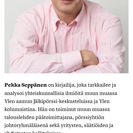
Pekka Seppänen
on kirjailija, joka tarkkailee ja
analysoi yhteiskunnallisia ilmiöitä muun muassa
Ylen aamun Jälkipörssi-keskusteluissa ja Ylen
kolumnistina. Hän on toiminut muun muassa
talouslehden päätoimittajana, pörssiyhtiön
johtoryhmäläisenä sekä yritysten, säätiöiden ja