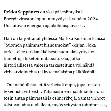
Pekka Seppänen
on yksi pääesiintyjistä
Energiaviraston loppuunmyydyssä vuoden 2024
Uusiutuvan energian ajankohtaispäivässä.
Hän on kirjoittanut yhdessä Markku Kuisman kanssa
“Suomen pahimmat bisnesmokat” -kirjan , joka
tarkastelee tarkkanäköisesti suomalaisyritysten
tunnettuja liiketoimintapäätöksiä, jotka
historiallisessa valossa tarkasteltuna voi nähdä
virhearviointeina tai kyseenalaisina päätöksinä.
– On mahdollista, että virheistä oppii, jopa toisten
tekemistä virheistä. Tähänastinen maailmanhistoria
tosin antaa päinvastaisia esimerkkejä. Samat virheet
toistuvat aina uudelleen, myös yritysten toiminnassa,