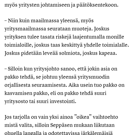
myös yritysten johtamiseen ja päätöksentekoon.
– Niin kuin maailmassa yleensä, myös
yritysmaailmassa seurataan muoteja. Joskus
yrityksen tulee tasata riskejä laajentumalla monille
toimialoille, joskus taas keskittyä yhdelle toimialalle.
Joskus pidetään leveää solmiota, joskus kapeaa.
– Silloin kun yritysjohto sanoo, että jokin asia on
pakko tehdä, se johtuu yleensä yritysmuodin
orjallisesta seuraamisesta. Aika usein tuo pakko on
kasvamisen pakko, eli on pakko tehdä suuri
yritysosto tai suuri investointi.
Jos tarjolla on vain yksi ainoa ”oikea” vaihtoehto
mistä valita, silloin Seppäsen mukaan liikutaan
ohuella langalla ja odotettavissa järkälemäisiä