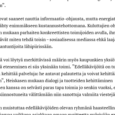
n”.
ovat saaneet nauttia informaatio-ohjausta, mutta energi
 nähty enimmäkseen kustannustehottomana. Kuluttajien oh
n mukaan parhaiten konkreettisten toimijoiden avulla, ih
ävät miten tehdä toisin – sosiaalisessa mediassa ehkä laaja
iantuntijoita lähipiirissään.
tä voi löytyä merkittävissä määrin myös kaupunkien yksiöis
 eteneminen ei siis yksinään toimi. ”Edelläkävijöitä on tu
kehittää palveluja: he antavat palautetta ja voivat kehitt
in”, Heiskasen mukaan dialogi ja tuotteiden kehittäminen
 kanssa on selvästi paras tapa toimia jo senkin vuoksi, et
 kiinnostuneita välittämään niin sanottuja valmiita viestej
n muistuttaa edelläkävijöiden olevan ryhmänä haasteellin
säarvoa vaikkapa asiakkaan omaan moitteetta pyörivään exc