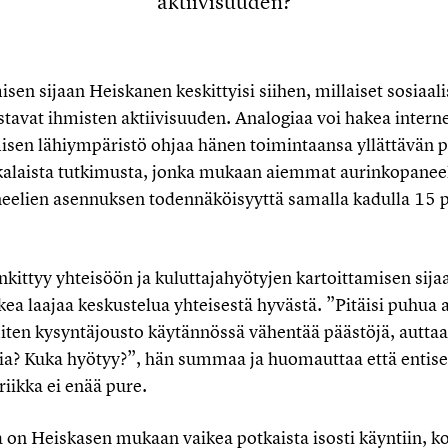
aktiivisuuden?
sen sijaan Heiskanen keskittyisi siihen, millaiset sosiaali
stavat ihmisten aktiivisuuden. Analogiaa voi hakea intern
misen lähiympäristö ohjaa hänen toimintaansa yllättävän 
kkalaista tutkimusta, jonka mukaan aiemmat aurinkopanee
neelien asennuksen todennäköisyyttä samalla kadulla 15 p
nkittyy yhteisöön ja kuluttajahyötyjen kartoittamisen sij
kea laajaa keskustelua yhteisestä hyvästä. ”Pitäisi puhua 
miten kysyntäjousto käytännössä vähentää päästöjä, auttaa
ia? Kuka hyötyy?”, hän summaa ja huomauttaa että entise
iikka ei enää pure.
a on Heiskasen mukaan vaikea potkaista isosti käyntiin, ko