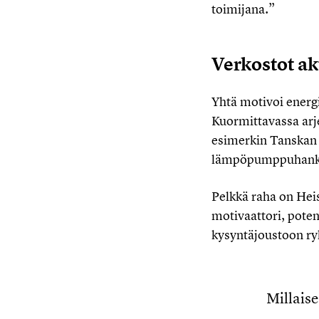
toimijana.”
Verkostot ak
Yhtä motivoi energi
Kuormittavassa arj
esimerkin Tanskan ä
lämpöpumppuhankin
Pelkkä raha on Hei
motivaattori, poten
kysyntäjoustoon ryh
Millaise