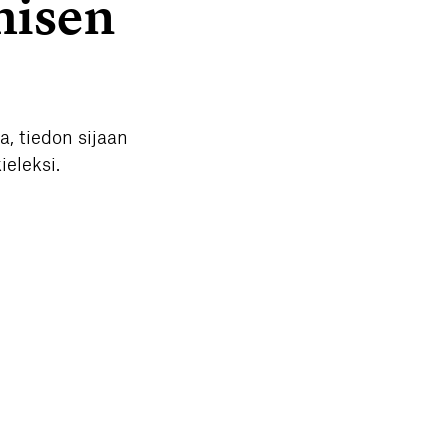
misen
a, tiedon sijaan
ieleksi.