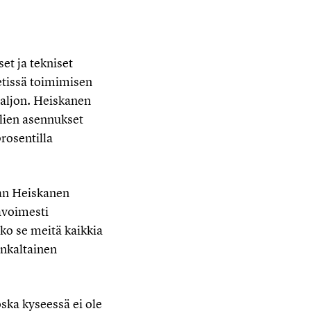
set ja tekniset
etissä toimimisen
paljon. Heiskanen
lien asennukset
rosentilla
aan Heiskanen
avoimesti
ko se meitä kaikkia
nkaltainen
ska kyseessä ei ole