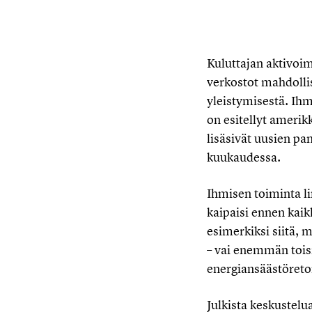
Kuluttajan aktivoimi
verkostot mahdolli
yleistymisestä. Ih
on esitellyt ameri
lisäsivät uusien pa
kuukaudessa.
Ihmisen toiminta li
kaipaisi ennen kaik
esimerkiksi siitä, 
– vai enemmän tois
energiansäästöretor
Julkista keskustelu