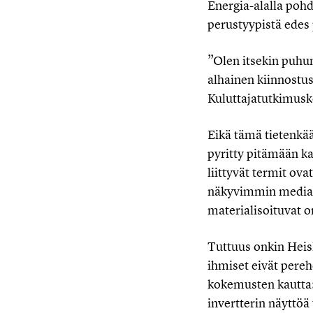
Energia-alalla pohdi
perustyypistä edes
”Olen itsekin puhunu
alhainen kiinnostu
Kuluttajatutkimusk
Eikä tämä tietenkä
pyritty pitämään k
liittyvät termit ov
näkyvimmin mediaan
materialisoituvat 
Tuttuus onkin Heis
ihmiset eivät perehd
kokemusten kautta: 
invertterin näyttöä