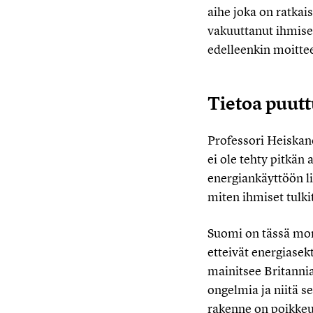
aihe joka on ratkai
vakuuttanut ihmiset
edelleenkin moittee
Tietoa puut
Professori Heiskan
ei ole tehty pitkän 
energiankäyttöön l
miten ihmiset tulkit
Suomi on tässä mo
etteivät energiasek
mainitsee Britanni
ongelmia ja niitä s
rakenne on poikkeuk