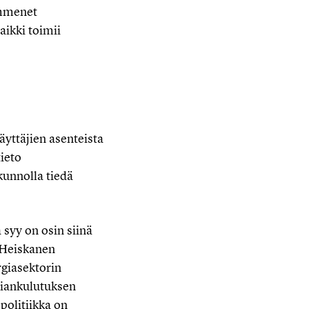
kymmenet
aikki toimii
yttäjien asenteista
tieto
unnolla tiedä
yy on osin siinä
. Heiskanen
giasektorin
rgiankulutuksen
politiikka on