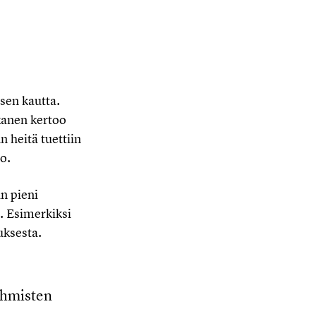
sen kautta.
kanen kertoo
 heitä tuettiin
o.
n pieni
. Esimerkiksi
uksesta.
 ihmisten