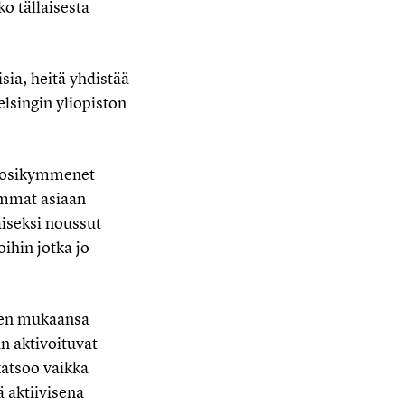
ko tällaisesta
isia, heitä yhdistää
lsingin yliopiston
vuosikymmenet
immat asiaan
aiseksi noussut
ihin jotka jo
nen mukaansa
an aktivoituvat
katsoo vaikka
 aktiivisena