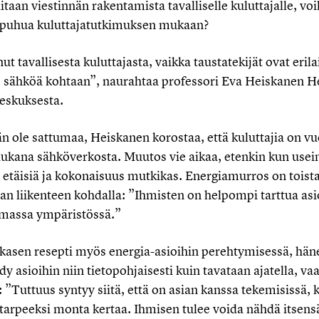
taan viestinnän rakentamista tavalliselle kuluttajalle, voi
 puhua kuluttajatutkimuksen mukaan?
t tavallisesta kuluttajasta, vaikka taustatekijät ovat erila
s sähköä kohtaan”, naurahtaa professori Eva Heiskanen He
eskuksesta.
än ole sattumaa, Heiskanen korostaa, että kuluttajia on 
aukana sähköverkosta. Muutos vie aikaa, etenkin kun use
at etäisiä ja kokonaisuus mutkikas. Energiamurros on toist
 liikenteen kohdalla: ”Ihmisten on helpompi tarttua asio
omassa ympäristössä.”
kasen resepti myös energia-asioihin perehtymisessä, hä
y asioihin niin tietopohjaisesti kuin tavataan ajatella, va
”Tuttuus syntyy siitä, että on asian kanssa tekemisissä, 
 tarpeeksi monta kertaa. Ihmisen tulee voida nähdä itsensä