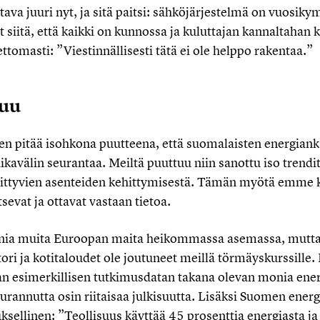
stava juuri nyt, ja sitä paitsi: sähköjärjestelmä on vuosi
 siitä, että kaikki on kunnossa ja kuluttajan kannaltahan k
ttomasti: ”Viestinnällisesti tätä ei ole helppo rakentaa.”
tuu
en pitää isohkona puutteena, että suomalaisten energiankä
aikavälin seurantaa. Meiltä puuttuu niin sanottu iso trendi
iittyvien asenteiden kehittymisestä. Tämän myötä emme k
sevat ja ottavat vastaan tietoa.
nia muita Euroopan maita heikommassa asemassa, mutta s
tori ja kotitaloudet ole joutuneet meillä törmäyskurssille
an esimerkillisen tutkimusdatan takana olevan monia ener
eurannutta osin riitaisaa julkisuutta. Lisäksi Suomen ene
sellinen: ”Teollisuus käyttää 45 prosenttia energiasta ja 