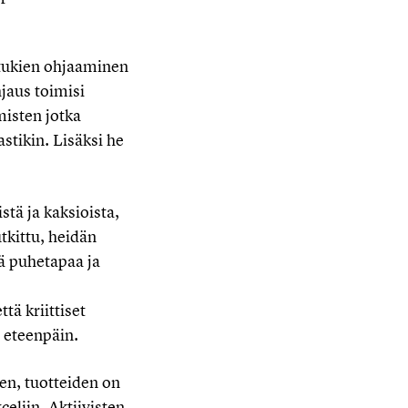
atukien ohjaaminen
jaus toimisi
misten jotka
stikin. Lisäksi he
tä ja kaksioista,
tkittu, heidän
ää puhetapaa ja
tä kriittiset
ä eteenpäin.
en, tuotteiden on
eliin. Aktiivisten