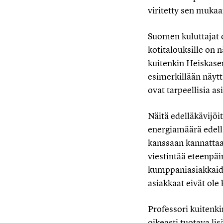
viritetty sen mukaa
Suomen kuluttajat 
kotitalouksille on
kuitenkin Heiskase
esimerkillään näytt
ovat tarpeellisia as
Näitä edelläkävijöi
energiamäärä edellä
kanssaan kannattaa 
viestintää eteenpä
kumppaniasiakkaiden
asiakkaat eivät ole
Professori kuitenki
oikeasti tuotava li