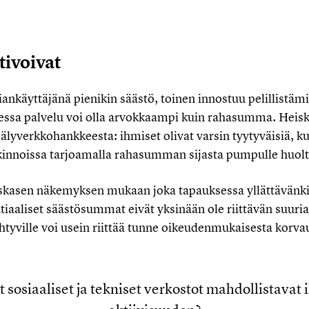
tivoivat
ankäyttäjänä pienikin säästö, toinen innostuu pelillistämi
essa palvelu voi olla arvokkaampi kuin rahasumma. Heis
lyverkkohankkeesta: ihmiset olivat varsin tyytyväisiä, kun
noissa tarjoamalla rahasumman sijasta pumpulle huolt
skasen näkemyksen mukaan joka tapauksessa yllättävänki
tiaaliset säästösummat eivät yksinään ole riittävän suuria
tyville voi usein riittää tunne oikeudenmukaisesta korva
t sosiaaliset ja tekniset verkostot mahdollistavat