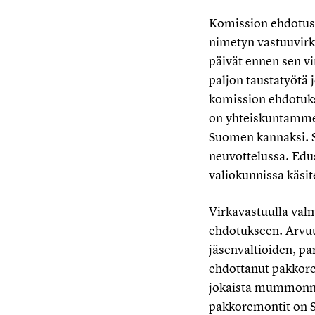
Komission ehdotus 
nimetyn vastuuvirk
päivät ennen sen vir
paljon taustatyötä 
komission ehdotukse
on yhteiskuntamme 
Suomen kannaksi. S
neuvottelussa. Edu
valiokunnissa käsit
Virkavastuulla val
ehdotukseen. Arvuu
jäsenvaltioiden, pa
ehdottanut pakkore
jokaista mummonmök
pakkoremontit on S