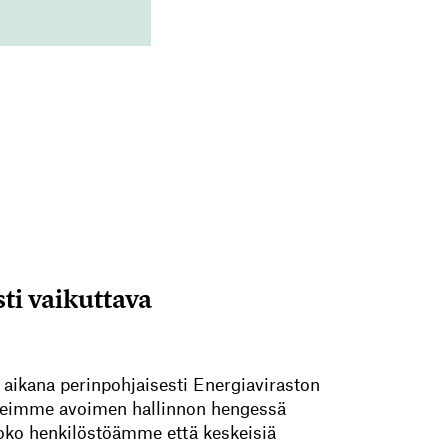
ti vaikuttava
ikana perinpohjaisesti Energiaviraston
n teimme avoimen hallinnon hengessä
 koko henkilöstöämme että keskeisiä