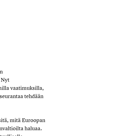
en
 Nyt
illa vaatimuksilla,
n seurantaa tehdään
sitä, mitä Euroopan
valtioilta haluaa.