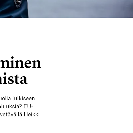
eminen
ista
olia julkiseen
aluuksia? EU-
vetävällä Heikki