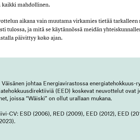
 kaikki mahdollinen.
vottelun aikana vain muutama virkamies tietää tarkallee
ti tulossa, ja mitä se käytännössä meidän yhteiskunnalle
stalla päivittyy koko ajan.
 Väisänen johtaa Energiavirastossa energiatehokkuus-
atehokkuusdirektiiviä (EED) koskevat neuvottelut ovat j
net, joissa “Wäiski” on ollut urallaan mukana.
iivi-CV: ESD (2006), RED (2009), EED (2012), EED (201
2023).