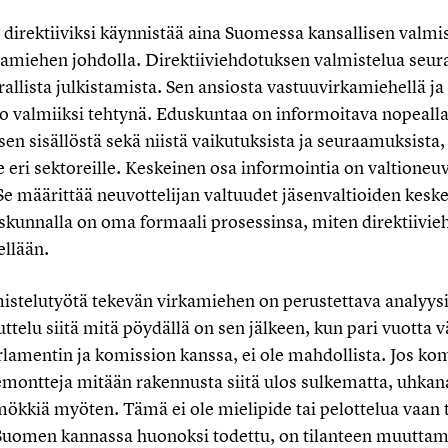
direktiiviksi käynnistää aina Suomessa kansallisen valmis
amiehen johdolla. Direktiiviehdotuksen valmistelua seu
allista julkistamista. Sen ansiosta vastuuvirkamiehellä ja 
jo valmiiksi tehtynä. Eduskuntaa on informoitava nopealla
n sisällöstä sekä niistä vaikutuksista ja seuraamuksista, 
eri sektoreille. Keskeinen osa informointia on valtioneu
e määrittää neuvottelijan valtuudet jäsenvaltioiden kesk
skunnalla on oma formaali prosessinsa, miten direktiivieh
ellään.
mistelutyötä tekevän virkamiehen on perustettava analyys
ttelu siitä mitä pöydällä on sen jälkeen, kun pari vuotta
rlamentin ja komission kanssa, ei ole mahdollista. Jos ko
montteja mitään rakennusta siitä ulos sulkematta, uhka
kiä myöten. Tämä ei ole mielipide tai pelottelua vaan to
uomen kannassa huonoksi todettu, on tilanteen muuttami