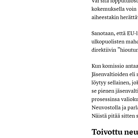
Vai sitä lopputulos
kokemuksella voin s
aiheestakin herättä
Sanotaan, että EU-l
ulkopuolisten mahd
direktiivin ”hiout
Kun komissio antaa 
Jäsenvaltioiden eli
löytyy sellainen, j
se pienen jäsenvalt
prosessinsa valiok
Neuvostolla ja par
Näistä pitää sitten 
Toivottu neu