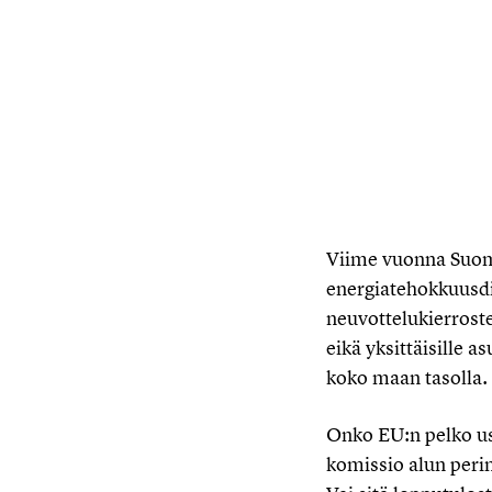
Viime vuonna Suomes
energiatehokkuusdi
neuvottelukierroste
eikä yksittäisille 
koko maan tasolla.
Onko EU:n pelko us
komissio alun perin