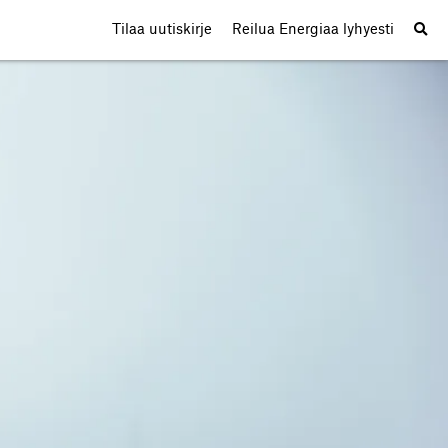
Tilaa uutiskirje
Reilua Energiaa lyhyesti