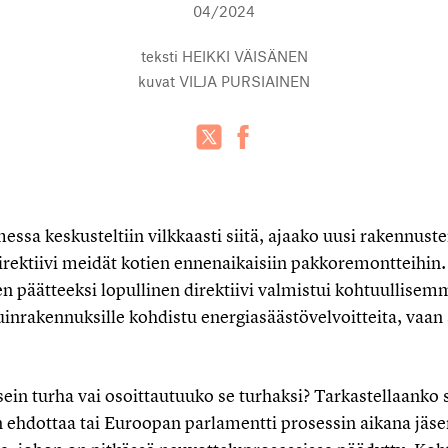
04/2024
teksti
HEIKKI VÄISÄNEN
kuvat
VILJA PURSIAINEN
sa keskusteltiin vilkkaasti siitä, ajaako uusi rakennust
rektiivi meidät kotien ennenaikaisiin pakkoremontteihin.
n päätteeksi lopullinen direktiivi valmistui kohtuullisemm
asuinrakennuksille kohdistu energiasäästövelvoitteita, vaa
ein turha vai osoittautuuko se turhaksi? Tarkastellaanko 
 ehdottaa tai Euroopan parlamentti prosessin aikana jäsen