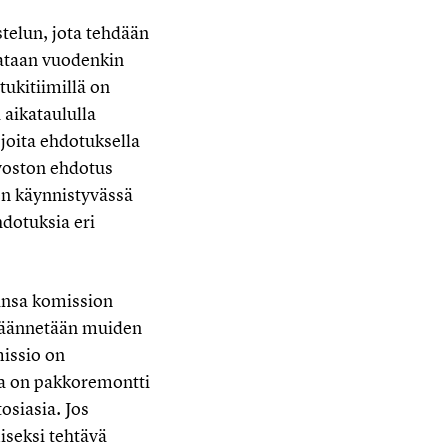
telun, jota tehdään
rataan vuodenkin
tukitiimillä on
 aikataululla
joita ehdotuksella
voston ehdotus
en käynnistyvässä
dotuksia eri
insa komission
 väännetään muiden
missio on
na on pakkoremontti
siasia. Jos
seksi tehtävä