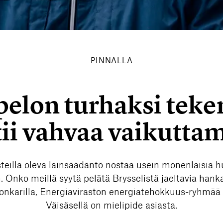
PINNALLA
pelon turhaksi tek
tii vahvaa vaikuttam
teilla oleva lainsäädäntö nostaa usein monenlaisia hu
 Onko meillä syytä pelätä Brysselistä jaeltavia hank
onkarilla, Energiaviraston energiatehokkuus-ryhmää 
Väisäsellä on mielipide asiasta.