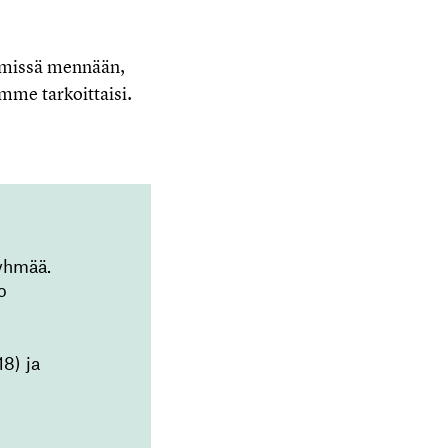
n missä mennään,
mme tarkoittaisi.
ryhmää.
o
8) ja