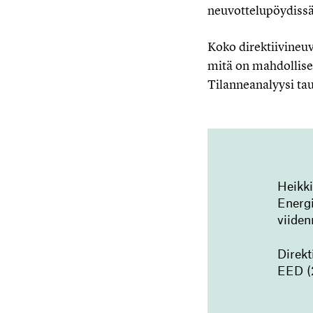
neuvottelupöydissä
Koko direktiivineu
mitä on mahdollises
Tilanneanalyysi tau
Heikki
Energi
viiden
Direkt
EED (