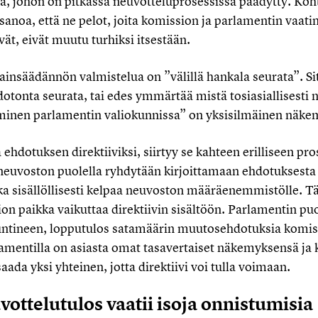
ta, johon on pitkässä neuvotteluprosessissa päädytty. Koht
anoa, että ne pelot, joita komission ja parlamentin vaat
vät, eivät muutu turhiksi itsestään.
ainsäädännön valmistelua on ”välillä hankala seurata”. Si
otonta seurata, tai edes ymmärtää mistä tosiasiallisesti
uminen parlamentin valiokunnissa” on yksisilmäinen näke
ehdotuksen direktiiviksi, siirtyy se kahteen erilliseen pro
 neuvoston puolella ryhdytään kirjoittamaan ehdotuksesta
oka sisällöllisesti kelpaa neuvoston määräenemmistölle. T
ion paikka vaikuttaa direktiivin sisältöön. Parlamentin pu
untineen, lopputulos satamäärin muutosehdotuksia komi
lamentilla on asiasta omat tasavertaiset näkemyksensä ja 
saada yksi yhteinen, jotta direktiivi voi tulla voimaan.
vottelutulos vaatii isoja onnistumisia