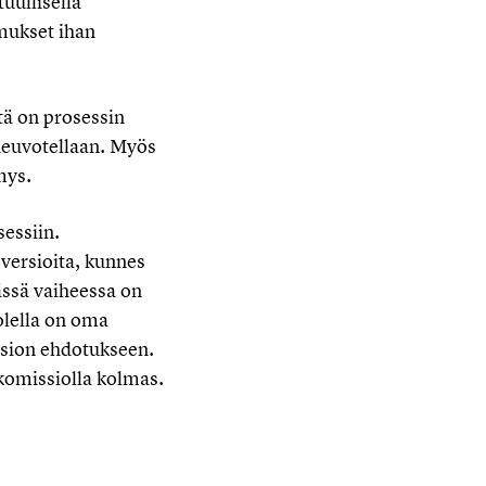
uullisella
imukset ihan
tä on prosessin
 neuvotellaan. Myös
mys.
sessiin.
 versioita, kunnes
ässä vaiheessa on
olella on oma
ssion ehdotukseen.
komissiolla kolmas.