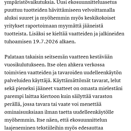
ympäristövaikutuksia. Uusi ekosuunnitteluasetus
puuttuu tuotteiden hävittämiseen velvoittamalla
aluksi suuret ja myöhemmin myös keskikokoiset
yritykset raportoimaan myymättä jääneistä
tuotteista. Lisäksi se kieltää vaatteiden ja jalkineiden
tuhoamisen 19.7.2026 alkaen.
Palataan takaisin seitsemän vaatteen kestävään
vuosikulutukseen. Itse olen ahkera verkossa
toimivien vaatteiden ja tavaroiden uudelleenkäytön
palveluiden käyttäjä. Käyttämättömät tavarat, lelut
sekä pieneksi jääneet vaatteet on omasta mielestäni
parempi laittaa kiertoon kuin säilyttää varaston
perällä, jossa tavara tai vaate voi menettää
ominaisuuksiaan ilman taetta uudelleenkäytölle
myöhemmin. Itse näen, että ekosuunnittelun
laajeneminen tekstiileihin myös edesauttaa