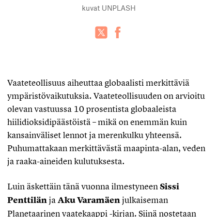
kuvat
UNPLASH
Vaateteollisuus aiheuttaa globaalisti merkittäviä
ympäristövaikutuksia. Vaateteollisuuden on arvioitu
olevan vastuussa 10 prosentista globaaleista
hiilidioksidipäästöistä – mikä on enemmän kuin
kansainväliset lennot ja merenkulku yhteensä.
Puhumattakaan merkittävästä maapinta-alan, veden
ja raaka-aineiden kulutuksesta.
Luin äskettäin tänä vuonna ilmestyneen
Sissi
Penttilän
ja
Aku Varamäen
julkaiseman
Planetaarinen vaatekaappi -kirjan. Siinä nostetaan