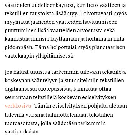
vaatteiden uudelleenkäyttöä, kun tieto vaatteen ja
tekstiilien taustoista lisääntyy. Toivottavasti myös
myymättä jääneiden vaatteiden hävittämiseen
puuttuminen lisää vaatteiden arvostusta sekä
kannustaa ihmisiä käyttämään ja hoitamaan niitä
pidempään. Tämä helpottaisi myös planetaarisen
vaatekaapin ylläpitämisessä.
Jos haluat tutustua tarkemmin tulevaan tekstiilejä
koskevaan sääntelyyn ja suunnitelmiin tekstiilien
digitaalisesta tuotepassista, kannattaa ottaa
seurantaan tekstiilejä koskevan esiselvityksen
verkkosivu
. Tämän esiselvityksen pohjalta aletaan
tulevina vuosina hahmottelemaan tekstiilien
tuoteasetusta, jolla säädetään tarkemmin
vaatimuksista.