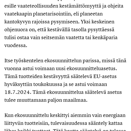
esille vaateteollisuuden kestämättömyyttä ja ohjeita
vaatekaapin planetarisointiin, eli planeetan
kantokyvyn rajoissa pysymiseen. Yksi keskeinen
ohjenuora on, että kestävällä tasolla pysyttäessä
tulisi ostaa vain seitsemän vaatetta tai kenkäparia
vuodessa.
Itse työskentelen ekosuunnittelun parissa, missä tänä
vuonna astui voimaan uusi ekosuunnitteluasetus.
Tämä tuotteiden kestävyyttä säätelevä EU-asetus
hyväksyttiin toukokuussa ja se astui voimaan
18.7.2024. Tämä ekosuunnittelua säätelevä asetus
tulee muuttamaan paljon maailmaa.
Kun ekosuunnittelu keskittyi aiemmin vain energiaan
liittyviin tuotteisiin, tulevaisuudessa sääntely kattaa
lähes kaikki tuotteet. Tätä kautta sääntelyä on tulossa