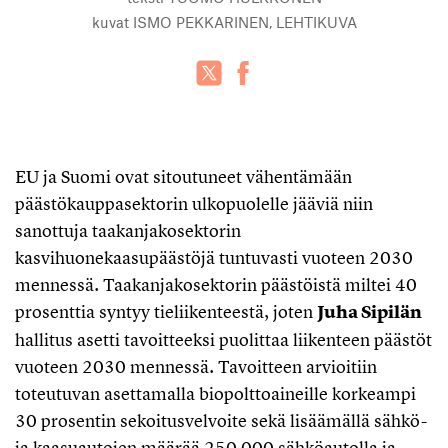
kuvat
ISMO PEKKARINEN, LEHTIKUVA
EU ja Suomi ovat sitoutuneet vähentämään
päästökauppasektorin ulkopuolelle jääviä niin
sanottuja taakanjakosektorin
kasvihuonekaasupäästöjä tuntuvasti vuoteen 2030
mennessä. Taakanjakosektorin päästöistä miltei 40
prosenttia syntyy tieliikenteestä, joten
Juha Sipilän
hallitus asetti tavoitteeksi puolittaa liikenteen päästöt
vuoteen 2030 mennessä. Tavoitteen arvioitiin
toteutuvan asettamalla biopolttoaineille korkeampi
30 prosentin sekoitusvelvoite sekä lisäämällä sähkö-
ja kaasuautojen määrää 250 000 sähköautolla ja