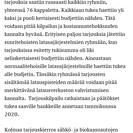
tarjouksia saatiin runsaasti kaikkiin ryhmiin,
yhteensä 76 kappaletta. Kaikkiaan tukea haettiin yli
kaksi ja puoli kertaisesti budjettiin nähden. Tätä
voidaan pitää kilpailun ja kustannustehokkuuden
kannalta hyvänä. Erityisen paljon tarjouksia jätettiin
suuritehoisten latausjärjestelmien ryhmään, kun
tarjouksissa esitetty tukisumma oli liki
nelinkertaisesti budjettiin nähden. Ainoastaan
normaalitehoisille latausjärjestelmille haettiin tukea
alle budjetin. Tässäkin ryhmässä tarjousten
sisältämää latauspisteiden määrää voidaan pitää
merkittävänä latausverkoston vahvistumisen
kannalta. Tarjouskilpailu ratkaistaan ja päätökset
tukea saaville hankkeille annetaan tammikuussa
2020.
Kolmas tarjouskierros sähkö- ja biokaasuautojen