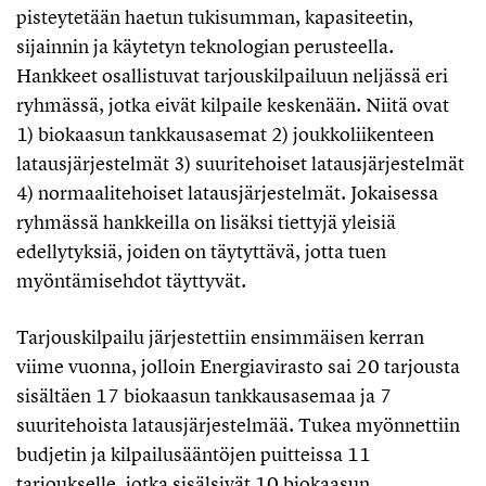
pisteytetään haetun tukisumman, kapasiteetin,
sijainnin ja käytetyn teknologian perusteella.
Hankkeet osallistuvat tarjouskilpailuun neljässä eri
ryhmässä, jotka eivät kilpaile keskenään. Niitä ovat
1) biokaasun tankkausasemat 2) joukkoliikenteen
latausjärjestelmät 3) suuritehoiset latausjärjestelmät
4) normaalitehoiset latausjärjestelmät. Jokaisessa
ryhmässä hankkeilla on lisäksi tiettyjä yleisiä
edellytyksiä, joiden on täytyttävä, jotta tuen
myöntämisehdot täyttyvät.
Tarjouskilpailu järjestettiin ensimmäisen kerran
viime vuonna, jolloin Energiavirasto sai 20 tarjousta
sisältäen 17 biokaasun tankkausasemaa ja 7
suuritehoista latausjärjestelmää. Tukea myönnettiin
budjetin ja kilpailusääntöjen puitteissa 11
tarjoukselle, jotka sisälsivät 10 biokaasun