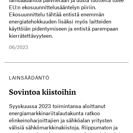
lainsäädäntöä päivitetään ja uusia tuotteita tulee
EU:n ekosuunnittelusääntelyn piiriin.
Ekosuunnittelu tähtää entistä enemmän
energiatehokkuuden lisäksi myös laitteiden
käyttöiän pidentymiseen ja entistä parempaan
kierrätettävyyteen.
06/2023
LAINSÄÄDÄNTÖ
Sovintoa kiistoihin
Syyskuussa 2023 toimintansa aloittanut
energiamarkkinariitalautakunta ratkoo
elinkeinoharjoittajien ja sähköalan yritysten
välisiä sähkömarkkinakiistoja. Riippumaton ja