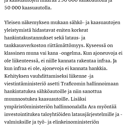
50 000 kaasuautolla.
Yleisen näkemyksen mukaan sähkö- ja kaasuautojen
yleistymistä hidastavat eniten korkeat
hankintakustannukset sekä lataus- ja
tankkausverkoston riittämättömyys. Kyseessä on
klassinen muna vai kana -ongelma. Kun ajoneuvoja ei
ole liikenteessä, ei niille kannata rakentaa infraa. Ja
kun infraa ei ole, ajonevoja ei kannata hankkia.
Kehityksen vauhdittamiseksi liikenne -ja
viestintäministeriö asetti Traficomin hallinnoimaan
hankintatukea sähköautoille ja niin sanottua
muunnostukea kaasuautoille. Lisäksi
ympäristöministeriön hallinnonalalla Ara myöntää
investointitukea taloyhtiöiden latausjärjestelmille ja -
valmiuksille ja työ- ja elinkeinoministeriön