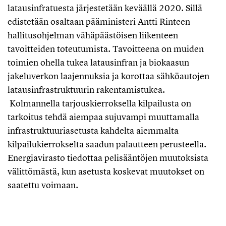
latausinfratuesta järjestetään keväällä 2020. Sillä
edistetään osaltaan pääministeri Antti Rinteen
hallitusohjelman vähäpäästöisen liikenteen
tavoitteiden toteutumista. Tavoitteena on muiden
toimien ohella tukea latausinfran ja biokaasun
jakeluverkon laajennuksia ja korottaa sähköautojen
latausinfrastruktuurin rakentamistukea.
Kolmannella tarjouskierroksella kilpailusta on
tarkoitus tehdä aiempaa sujuvampi muuttamalla
infrastruktuuriasetusta kahdelta aiemmalta
kilpailukierrokselta saadun palautteen perusteella.
Energiavirasto tiedottaa pelisääntöjen muutoksista
välittömästä, kun asetusta koskevat muutokset on
saatettu voimaan.