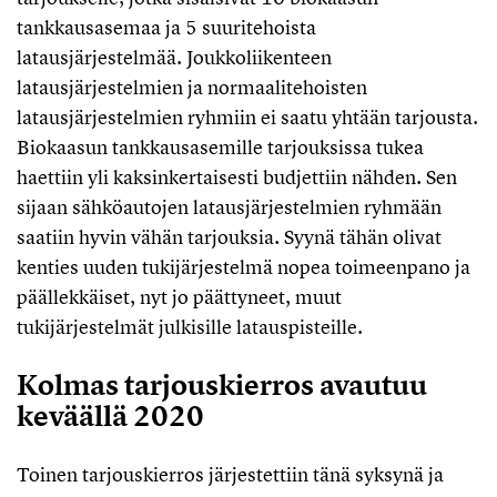
tankkausasemaa ja 5 suuritehoista
latausjärjestelmää. Joukkoliikenteen
latausjärjestelmien ja normaalitehoisten
latausjärjestelmien ryhmiin ei saatu yhtään tarjousta.
Biokaasun tankkausasemille tarjouksissa tukea
haettiin yli kaksinkertaisesti budjettiin nähden. Sen
sijaan sähköautojen latausjärjestelmien ryhmään
saatiin hyvin vähän tarjouksia. Syynä tähän olivat
kenties uuden tukijärjestelmä nopea toimeenpano ja
päällekkäiset, nyt jo päättyneet, muut
tukijärjestelmät julkisille latauspisteille.
Kolmas tarjouskierros avautuu
keväällä 2020
Toinen tarjouskierros järjestettiin tänä syksynä ja