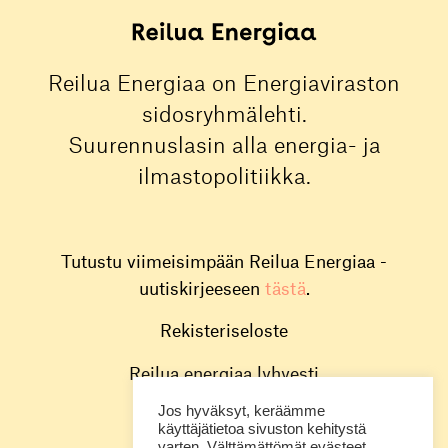
Reilua Energiaa on Energiaviraston
sidosryhmälehti.
Suurennuslasin alla energia- ja
ilmastopolitiikka.
Tutustu viimeisimpään Reilua Energiaa -
uutiskirjeeseen
tästä
.
Rekisteriseloste
Reilua energiaa lyhyesti
Jos hyväksyt, keräämme
Toimitus
käyttäjätietoa sivuston kehitystä
varten. Välttämättömät evästeet