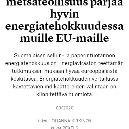
metsäteollisuus pärjää
hyvin
energiatehokkuudessa
muille EU-maille
Suomalaisen sellun- ja paperintuotannon
energiatehokkuus on Energiaviraston teettämän
tutkimuksen mukaan hyvää eurooppalaista
keskitasoa. Energiatehokkuuden vertailussa
käytettävien indikaattoreiden valintaan on
kiinnitettävä huomiota.
09/2020
teksti
JOHANNA KIRKINEN
kuvat
PEXELS