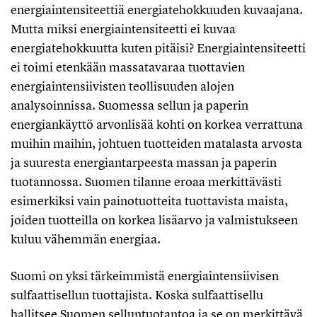
energiaintensiteettiä energiatehokkuuden kuvaajana.
Mutta miksi energiaintensiteetti ei kuvaa
energiatehokkuutta kuten pitäisi? Energiaintensiteetti
ei toimi etenkään massatavaraa tuottavien
energiaintensiivisten teollisuuden alojen
analysoinnissa. Suomessa sellun ja paperin
energiankäyttö arvonlisää kohti on korkea verrattuna
muihin maihin, johtuen tuotteiden matalasta arvosta
ja suuresta energiantarpeesta massan ja paperin
tuotannossa. Suomen tilanne eroaa merkittävästi
esimerkiksi vain painotuotteita tuottavista maista,
joiden tuotteilla on korkea lisäarvo ja valmistukseen
kuluu vähemmän energiaa.
Suomi on yksi tärkeimmistä energiaintensiivisen
sulfaattisellun tuottajista. Koska sulfaattisellu
hallitsee Suomen selluntuotantoa ja se on merkittävä