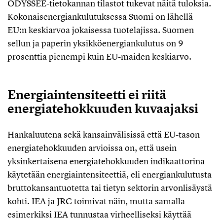
ODYSSEE-tietokannan tilastot tukevat näitä tuloksia.
Kokonaisenergiankulutuksessa Suomi on lähellä
EU:n keskiarvoa jokaisessa tuotelajissa. Suomen
sellun ja paperin yksikköenergiankulutus on 9
prosenttia pienempi kuin EU-maiden keskiarvo.
Energiaintensiteetti ei riitä
energiatehokkuuden kuvaajaksi
Hankaluutena sekä kansainvälisissä että EU-tason
energiatehokkuuden arvioissa on, että usein
yksinkertaisena energiatehokkuuden indikaattorina
käytetään energiaintensiteettiä, eli energiankulutusta
bruttokansantuotetta tai tietyn sektorin arvonlisäystä
kohti. IEA ja JRC toimivat näin, mutta samalla
esimerkiksi IEA tunnustaa virheelliseksi käyttää