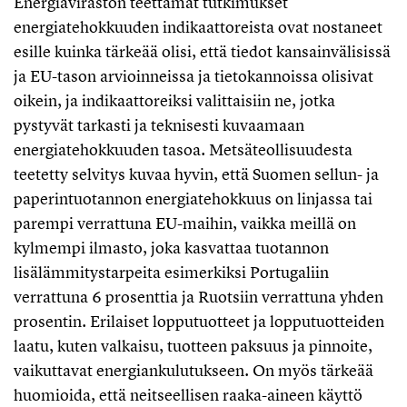
Energiaviraston teettämät tutkimukset
energiatehokkuuden indikaattoreista ovat nostaneet
esille kuinka tärkeää olisi, että tiedot kansainvälisissä
ja EU-tason arvioinneissa ja tietokannoissa olisivat
oikein, ja indikaattoreiksi valittaisiin ne, jotka
pystyvät tarkasti ja teknisesti kuvaamaan
energiatehokkuuden tasoa. Metsäteollisuudesta
teetetty selvitys kuvaa hyvin, että Suomen sellun- ja
paperintuotannon energiatehokkuus on linjassa tai
parempi verrattuna EU-maihin, vaikka meillä on
kylmempi ilmasto, joka kasvattaa tuotannon
lisälämmitystarpeita esimerkiksi Portugaliin
verrattuna 6 prosenttia ja Ruotsiin verrattuna yhden
prosentin. Erilaiset lopputuotteet ja lopputuotteiden
laatu, kuten valkaisu, tuotteen paksuus ja pinnoite,
vaikuttavat energiankulutukseen. On myös tärkeää
huomioida, että neitseellisen raaka-aineen käyttö