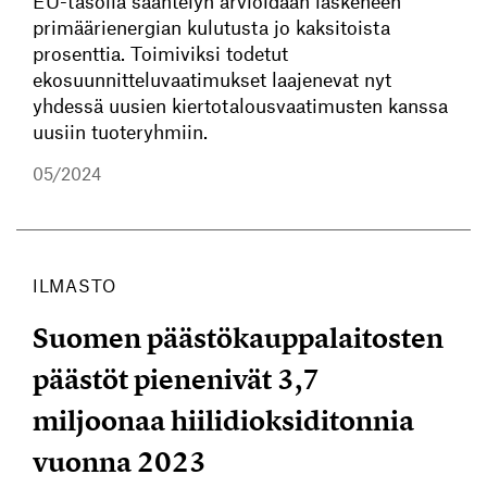
EU-tasolla sääntelyn arvioidaan laskeneen
primäärienergian kulutusta jo kaksitoista
prosenttia. Toimiviksi todetut
ekosuunnitteluvaatimukset laajenevat nyt
yhdessä uusien kiertotalousvaatimusten kanssa
uusiin tuoteryhmiin.
05/2024
ILMASTO
Suomen päästökauppalaitosten
päästöt pienenivät 3,7
miljoonaa hiilidioksiditonnia
vuonna 2023