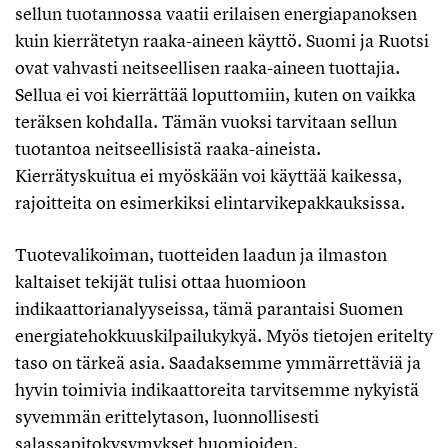
sellun tuotannossa vaatii erilaisen energiapanoksen
kuin kierrätetyn raaka-aineen käyttö. Suomi ja Ruotsi
ovat vahvasti neitseellisen raaka-aineen tuottajia.
Sellua ei voi kierrättää loputtomiin, kuten on vaikka
teräksen kohdalla. Tämän vuoksi tarvitaan sellun
tuotantoa neitseellisistä raaka-aineista.
Kierrätyskuitua ei myöskään voi käyttää kaikessa,
rajoitteita on esimerkiksi elintarvikepakkauksissa.
Tuotevalikoiman, tuotteiden laadun ja ilmaston
kaltaiset tekijät tulisi ottaa huomioon
indikaattorianalyyseissa, tämä parantaisi Suomen
energiatehokkuuskilpailukykyä. Myös tietojen eritelty
taso on tärkeä asia. Saadaksemme ymmärrettäviä ja
hyvin toimivia indikaattoreita tarvitsemme nykyistä
syvemmän erittelytason, luonnollisesti
salassapitokysymykset huomioiden.