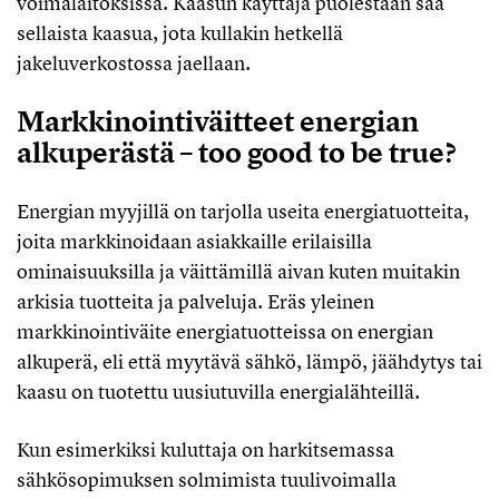
voimalaitoksissa. Kaasun käyttäjä puolestaan saa
sellaista kaasua, jota kullakin hetkellä
jakeluverkostossa jaellaan.
Markkinointiväitteet energian
alkuperästä – too good to be true?
Energian myyjillä on tarjolla useita energiatuotteita,
joita markkinoidaan asiakkaille erilaisilla
ominaisuuksilla ja väittämillä aivan kuten muitakin
arkisia tuotteita ja palveluja. Eräs yleinen
markkinointiväite energiatuotteissa on energian
alkuperä, eli että myytävä sähkö, lämpö, jäähdytys tai
kaasu on tuotettu uusiutuvilla energialähteillä.
Kun esimerkiksi kuluttaja on harkitsemassa
sähkösopimuksen solmimista tuulivoimalla