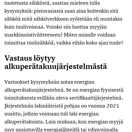
tuotetusta sähköstä, saattaa mieleen tulla
kysymyksiä: pistorasiasta saan aina kuitenkin sitä
sähköä mitä sähköverkkoon syötetään eli muutakin
kuin tuulivoimaa. Voinko siis luottaa myyjän
markkinointiväitteeseen? Miten minulle voidaan
toimittaa tuulisähköä, vaikka eihän koko ajan tuule?
Vastaus löytyy
alkuperätakuujärjestelmästä
Vastaukset kysymyksiin antaa energian
alkuperätakuujärjestelmä. Se on energian fyysisestä
toimituksesta erillään oleva sertifikaattijärjestelmä.
Järjestelmän lakisääteistä pohjaa on vuonna 2021
uusittu, jolloin voimaan tuli laki energian
alkuperätakuista. Lain mukaan, kun energian myyjä
myy uusiutuvilla energialähteillä tai ydinvoimalla