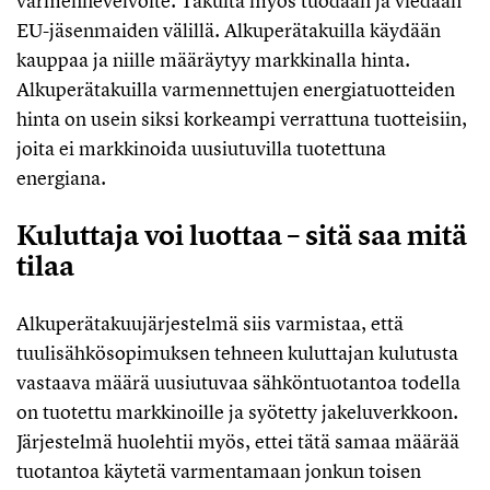
varmennevelvoite. Takuita myös tuodaan ja viedään
EU-jäsenmaiden välillä. Alkuperätakuilla käydään
kauppaa ja niille määräytyy markkinalla hinta.
Alkuperätakuilla varmennettujen energiatuotteiden
hinta on usein siksi korkeampi verrattuna tuotteisiin,
joita ei markkinoida uusiutuvilla tuotettuna
energiana.
Kuluttaja voi luottaa – sitä saa mitä
tilaa
Alkuperätakuujärjestelmä siis varmistaa, että
tuulisähkösopimuksen tehneen kuluttajan kulutusta
vastaava määrä uusiutuvaa sähköntuotantoa todella
on tuotettu markkinoille ja syötetty jakeluverkkoon.
Järjestelmä huolehtii myös, ettei tätä samaa määrää
tuotantoa käytetä varmentamaan jonkun toisen