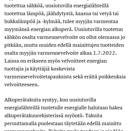
tuotettua sähköä, uusiutuvilla energialähteillä
tuotettua lämpöä, jäähdytystä, kaasua tai vetyä tai
hukkalämpöä ja -kylmää, tulee myyjän varmentaa
myymänsä energian alkuperä. Uusiutuvilla tuotetun
sähkön osalta varmennevelvoite on ollut olemassa jo
pitkään, mutta muiden edellä mainittujen tuotteiden
osalta myyjän varmennevelvoite alkaa 1.7.2022.
Laissa on erikseen myös velvoitteet energian
tuottajia ja käyttäjiä koskevista
varmennevelvoitetapauksista sekä eräitä poikkeuksia
velvoitteeseen.
Alkuperätakuita syntyy, kun uusiutuvilla
energialähteillä tuotetulle energialle halutaan hakea
alkuperätakuurekisterissä myöntö. Takuita
peruuttamalla puolestaan täytetään edellä mainittu