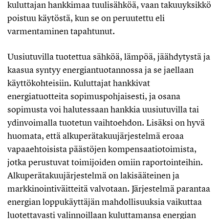
kuluttajan hankkimaa tuulisähköä, vaan takuuyksikkö
poistuu käytöstä, kun se on peruutettu eli
varmentaminen tapahtunut.
Uusiutuvilla tuotettua sähköä, lämpöä, jäähdytystä ja
kaasua syntyy energiantuotannossa ja se jaellaan
käyttökohteisiin. Kuluttajat hankkivat
energiatuotteita sopimuspohjaisesti, ja osana
sopimusta voi halutessaan hankkia uusiutuvilla tai
ydinvoimalla tuotetun vaihtoehdon. Lisäksi on hyvä
huomata, että alkuperätakuujärjestelmä eroaa
vapaaehtoisista päästöjen kompensaatiotoimista,
jotka perustuvat toimijoiden omiin raportointeihin.
Alkuperätakuujärjestelmä on lakisääteinen ja
markkinointiväitteitä valvotaan. Järjestelmä parantaa
energian loppukäyttäjän mahdollisuuksia vaikuttaa
luotettavasti valinnoillaan kuluttamansa energian