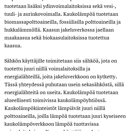
tuotetaan lisäksi ydinvoimalaitoksissa sekä vesi-,
tuuli- ja aurinkovoimalla. Kaukolämpöä tuotetaan
biomassapolttoaineilla, fossiilisilla polttoaineilla ja
hukkalämmöllä. Kaasun jakeluverkossa jaellaan
maakaasua sekä biokaasulaitoksissa tuotettua
kaasua.
Sähkön käyttäjille toimitetaan siis sähköä, jota on
tuotettu juuri niillä voimalaitoksilla ja
energialähteillä, joita jakeluverkkoon on kytketty.
Tässä yhteydessä puhutaan usein sekasähköstä, sillä
energialähteitä on useita. Kaukolämpöä tuotetaan
alueellisesti toimivissa kaukolämpöyhtiössä.
Kaukolämpökiinteistöt lämpiävät juuri niillä
polttoaineilla, joilla lämpöä tuotetaan juuri kyseiseen
kaukolämpöverkkoon lämpöä tuottavissa