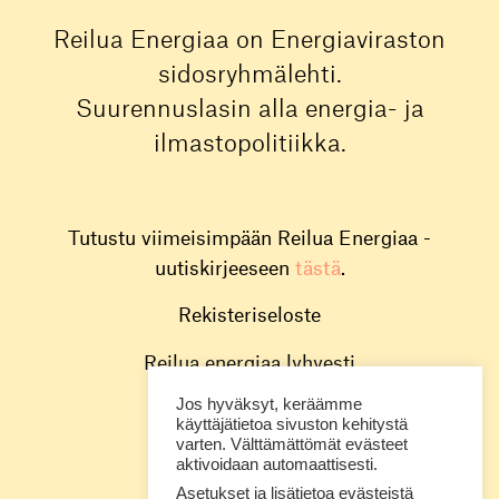
Reilua Energiaa on Energiaviraston
sidosryhmälehti.
Suurennuslasin alla energia- ja
ilmastopolitiikka.
Tutustu viimeisimpään Reilua Energiaa -
uutiskirjeeseen
tästä
.
Rekisteriseloste
Reilua energiaa lyhyesti
Jos hyväksyt, keräämme
Toimitus
käyttäjätietoa sivuston kehitystä
varten. Välttämättömät evästeet
Energiavirasto
aktivoidaan automaattisesti.
Asetukset ja lisätietoa evästeistä