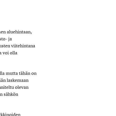
en aluehintaan,
to- ja
usten viitehintana
 voi olla
lla mutta tähän on
tään laskemaan
niteltu olevan
an sähkön
rkkinoiden