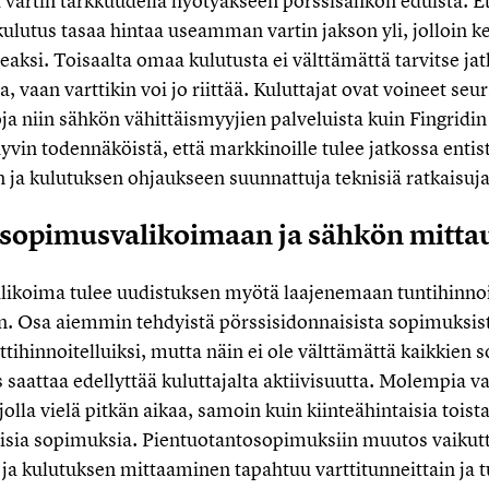
ä vartin tarkkuudella hyötyäkseen pörssisähkön eduista. E
lutus tasaa hintaa useamman vartin jakson yli, jolloin ke
ksi. Toisaalta omaa kulutusta ei välttämättä tarvitse jatk
a, vaan varttikin voi jo riittää. Kuluttajat ovat voineet seu
oja niin sähkön vähittäismyyjien palveluista kuin Fingridin
hyvin todennäköistä, että markkinoille tulee jatkossa ent
 ja kulutuksen ohjaukseen suunnattuja teknisiä ratkaisuja 
 sopimusvalikoimaan ja sähkön mitta
ikoima tulee uudistuksen myötä laajenemaan tuntihinnoite
in. Osa aiemmin tehdyistä pörssisidonnaisista sopimuksist
ttihinnoitelluiksi, mutta näin ei ole välttämättä kaikkien
s saattaa edellyttää kuluttajalta aktiivisuutta. Molempia v
jolla vielä pitkän aikaa, samoin kuin kiinteähintaisia tois
aisia sopimuksia. Pientuotantosopimuksiin muutos vaikutta
 ja kulutuksen mittaaminen tapahtuu varttitunneittain ja 