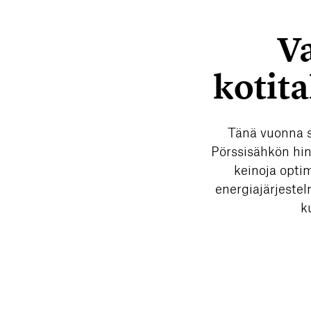
Va
kotita
Tänä vuonna sä
Pörssisähkön hin
keinoja opti
energiajärjestel
k