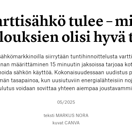
rttisähkö tulee – m
louksien olisi hyvä 
hkömarkkinoilla siirrytään tuntihinnoittelusta vartt
nan määrittäminen 15 minuutin jaksoissa tarjoaa koti
moida sähkön käyttöä. Kokonaisuudessaan uudistus 
män tasapainoa, kun uusiutuviin energialähteisiin no
ulutus voidaan sovittaa yhteen aiempaa joustavammi
05/2025
teksti
MARKUS NORA
kuvat
CANVA