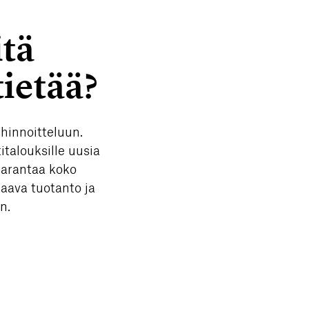
itä
tietää?
ihinnoitteluun.
talouksille uusia
parantaa koko
jaava tuotanto ja
n.