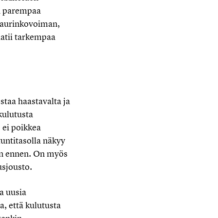
en parempaa
a aurinkovoiman,
aatii tarkempaa
staa haastavalta ja
kulutusta
 ei poikkea
tuntitasolla näkyy
uin ennen. On myös
usjousto.
a uusia
, että kulutusta