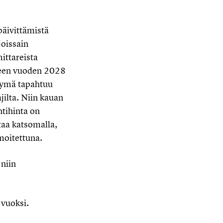
päivittämistä
joissain
ittareista
seen vuoden 2028
rtymä tapahtuu
jilta. Niin kauan
ntihinta on
taa katsomalla,
moitettuna.
 niin
 vuoksi.