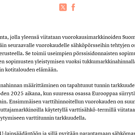
ta, jolla yleensä viitataan vuorokausimarkkinoiden Suom
äin seuraavalle vuorokaudelle sähköpörsseihin tehtyjen os
erusteella. Se toimii useimpien pörssisidonnaisten sopim
ten sopimusten yleistymisen vuoksi tukkumarkkinahinnalla
n kotitalouden elämään.
inahinnan määrittäminen on tapahtunut tunnin tarkkuude
den 2025 aikana, kun suuressa osassa Eurooppaa siirry
ttain. Ensimmäisen varttihinnoitellun vuorokauden on suun
uttajamarkkinoilla käytetyllä varttisähkö-termillä viitata
tymiseen varttitunnin tarkkuudella.
-lainsäädäntöön ja sillä pyritään parantamaan sähköma