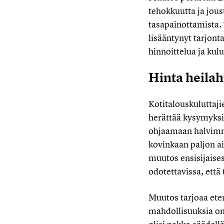
tehokkuutta ja jou
tasapainottamista. 
lisääntynyt tarjon
hinnoittelua ja ku
Hinta heilah
Kotitalouskuluttaji
herättää kysymyksiä
ohjaamaan halvimmil
kovinkaan paljon ai
muutos ensisijaises
odotettavissa, että
Muutos tarjoaa ete
mahdollisuuksia oma