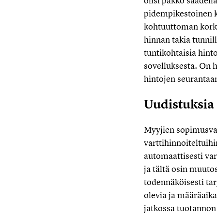
olisi pakko säädell
pidempikestoinen ku
kohtuuttoman korkea
hinnan takia tunnill
tuntikohtaisia hint
sovelluksesta. On 
hintojen seurantaan
Uudistuksia
Myyjien sopimusval
varttihinnoiteltuih
automaattisesti var
ja tältä osin muuto
todennäköisesti tar
olevia ja määräaik
jatkossa tuotannon