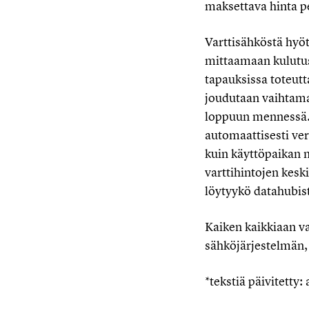
maksettava hinta p
Varttisähköstä hyö
mittaamaan kulutus 
tapauksissa toteutt
joudutaan vaihtam
loppuun mennessä. 
automaattisesti ver
kuin käyttöpaikan m
varttihintojen kesk
löytyykö datahubis
Kaiken kaikkiaan va
sähköjärjestelmän,
*tekstiä päivitetty