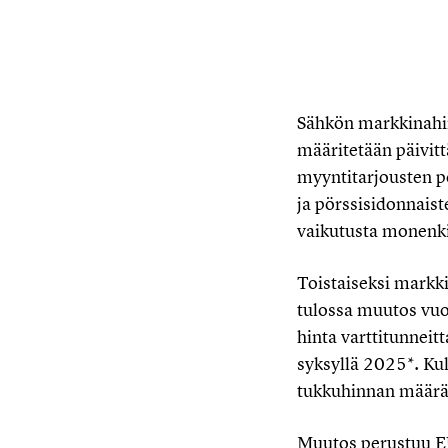
Sähkön markkinahin
määritetään päivitt
myyntitarjousten p
ja pörssisidonnais
vaikutusta monenki
Toistaiseksi markk
tulossa muutos vuo
hinta varttitunnei
syksyllä 2025*. Kul
tukkuhinnan määräy
Muutos perustuu EU