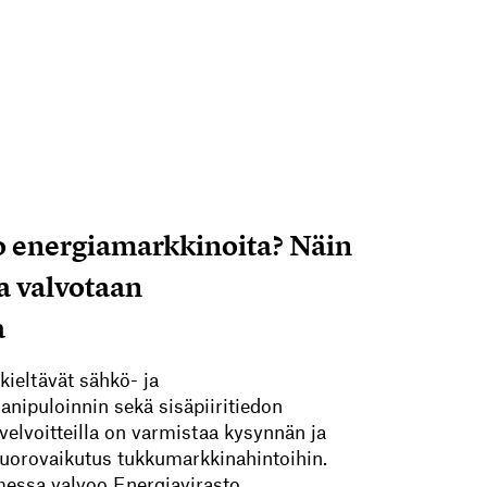
 energiamarkkinoita? Näin
a valvotaan
a
kieltävät sähkö- ja
ipuloinnin sekä sisäpiiritiedon
velvoitteilla on varmistaa kysynnän ja
vuorovaikutus tukkumarkkinahintoihin.
ssa valvoo Energiavirasto.