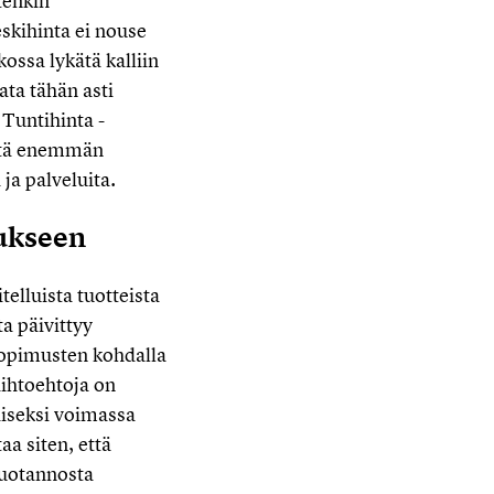
tenkin
skihinta ei nouse
ossa lykätä kalliin
rata tähän asti
 Tuntihinta -
istä enemmän
ja palveluita.
ukseen
lluista tuotteista
a päivittyy
 sopimusten kohdalla
aihtoehtoja on
taiseksi voimassa
a siten, että
tuotannosta