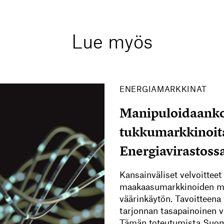
Lue myös
ENERGIAMARKKINAT
Manipuloidaanko
tukkumarkkinoit
Energiavirastoss
Kansainväliset velvoitteet 
maakaasumarkkinoiden man
väärinkäytön. Tavoitteena 
tarjonnan tasapainoinen 
Tämän toteutumista Suome