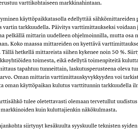
erustuu varttikohtaiseen markkinahintaan.
tyminen käyttöpaikkatasolla edellyttää sähkömittareiden 
vartin tarkkuudella. Päivitys varttimittaukseksi voidaan 
aa pelkällä mittarin uudelleen ohjelmoinnilla, mutta osa m
aan. Koko maassa mittareiden on kyettävä varttimittauk
Tällä hetkellä mittareista siihen kykenee noin 50 %. Sii
kkoyhtiöiden toimesta, eikä edellytä toimenpiteitä kulutta
ittaus tapahtuu tunneittain, laskutusperusteena oleva tu
iarvo. Oman mittarin varttimittauskyvykkyyden voi tarkis
ta oman käyttöpaikan kulutus varttitunnin tarkkuudella il
rttisähkö tulee oletettavasti olemaan tervetullut uudistus
 markkinoiden kuin kuluttajienkin näkökulmasta.
: ajankohta siirtynyt kesäkuulta syyskuulle teknisten syiden