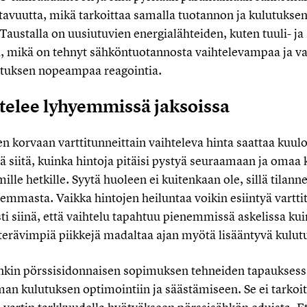
stavuutta, mikä tarkoittaa samalla tuotannon ja kulutuks
Taustalla on uusiutuvien energialähteiden, kuten tuuli- j
ta, mikä on tehnyt sähköntuotannosta vaihtelevampaa ja v
lutuksen nopeampaa reagointia.
telee lyhyemmissä jaksoissa
en korvaan varttitunneittain vaihteleva hinta saattaa kuulo
 siitä, kuinka hintoja pitäisi pystyä seuraamaan ja omaa 
le hetkille. Syytä huoleen ei kuitenkaan ole, sillä tilanne
emmasta. Vaikka hintojen heiluntaa voikin esiintyä vartti
ti siinä, että vaihtelu tapahtuu pienemmissä askelissa k
 terävimpiä piikkejä madaltaa ajan myötä lisääntyvä kulut
nkin pörssisidonnaisen sopimuksen tehneiden tapauksess
n kulutuksen optimointiin ja säästämiseen. Se ei tarkoita