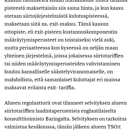
pisteestä maksettaisiin siis sama hinta, ja kun kaasu
otetaan siirtojärjestelmästä kulutuspisteessä,
maksetaan siitä ns. exit-maksu. Tämä kaasun
ottopiste, eli exit-pisteen kustannuskomponentin
määräytymisperusteet on toistaiseksi vielä auki,
mutta periaatteessa kun kyseessä on neljän maan
yhteinen järjestelmä, joissa jokaisessa siirtotariffien
tai niiden määräytymisperusteiden vahvistaminen
kuuluu kansalliselle sääntelyviranomaiselle, on
mahdollista, että samanlaiset kuluttajat eri maissa
maksavat erilaista exit- tariffia.
Alueen regulaattorit ovat tilanneet selvityksen alueen
siirtotariffien laadintaperusteista englantilaiselta
konsulttitoimisto Baringalta. Selvityksen on tarkoitus
valmistua kesäkuussa, tämän jälkeen alueen TSO:t