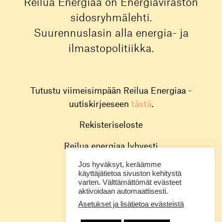
Reilua Energiaa on Energiaviraston
sidosryhmälehti.
Suurennuslasin alla energia- ja
ilmastopolitiikka.
Tutustu viimeisimpään Reilua Energiaa -
uutiskirjeeseen
tästä
.
Rekisteriseloste
Reilua energiaa lyhyesti
Jos hyväksyt, keräämme
Toimitus
käyttäjätietoa sivuston kehitystä
varten. Välttämättömät evästeet
Energiavirasto
aktivoidaan automaattisesti.
Asetukset ja lisätietoa evästeistä
@energiavirasto