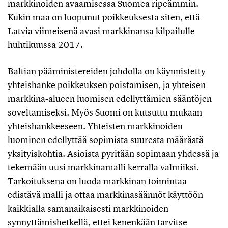
markkinoiden avaamisessa Suomea ripeämmin.
Kukin maa on luopunut poikkeuksesta siten, että
Latvia viimeisenä avasi markkinansa kilpailulle
huhtikuussa 2017.
Baltian pääministereiden johdolla on käynnistetty
yhteishanke poikkeuksen poistamisen, ja yhteisen
markkina-alueen luomisen edellyttämien sääntöjen
soveltamiseksi. Myös Suomi on kutsuttu mukaan
yhteishankkeeseen. Yhteisten markkinoiden
luominen edellyttää sopimista suuresta määrästä
yksityiskohtia. Asioista pyritään sopimaan yhdessä ja
tekemään uusi markkinamalli kerralla valmiiksi.
Tarkoituksena on luoda markkinan toimintaa
edistävä malli ja ottaa markkinasäännöt käyttöön
kaikkialla samanaikaisesti markkinoiden
synnyttämishetkellä, ettei kenenkään tarvitse