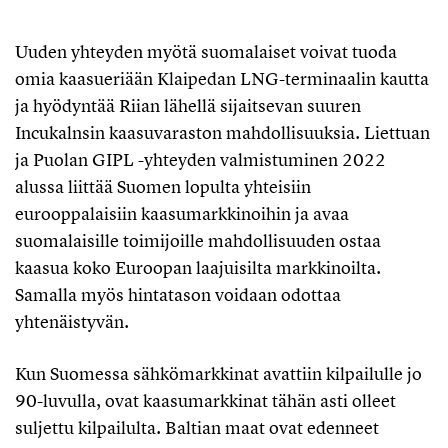
Uuden yhteyden myötä suomalaiset voivat tuoda
omia kaasueriään Klaipedan LNG-terminaalin kautta
ja hyödyntää Riian lähellä sijaitsevan suuren
Incukalnsin kaasuvaraston mahdollisuuksia. Liettuan
ja Puolan GIPL -yhteyden valmistuminen 2022
alussa liittää Suomen lopulta yhteisiin
eurooppalaisiin kaasumarkkinoihin ja avaa
suomalaisille toimijoille mahdollisuuden ostaa
kaasua koko Euroopan laajuisilta markkinoilta.
Samalla myös hintatason voidaan odottaa
yhtenäistyvän.
Kun Suomessa sähkömarkkinat avattiin kilpailulle jo
90-luvulla, ovat kaasumarkkinat tähän asti olleet
suljettu kilpailulta. Baltian maat ovat edenneet