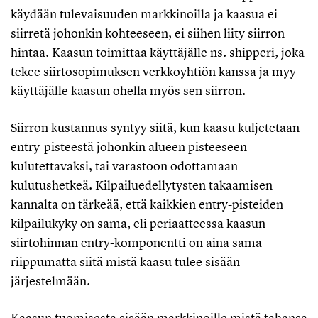
käydään tulevaisuuden markkinoilla ja kaasua ei
siirretä johonkin kohteeseen, ei siihen liity siirron
hintaa. Kaasun toimittaa käyttäjälle ns. shipperi, joka
tekee siirtosopimuksen verkkoyhtiön kanssa ja myy
käyttäjälle kaasun ohella myös sen siirron.
Siirron kustannus syntyy siitä, kun kaasu kuljetetaan
entry-pisteestä johonkin alueen pisteeseen
kulutettavaksi, tai varastoon odottamaan
kulutushetkeä. Kilpailuedellytysten takaamisen
kannalta on tärkeää, että kaikkien entry-pisteiden
kilpailukyky on sama, eli periaatteessa kaasun
siirtohinnan entry-komponentti on aina sama
riippumatta siitä mistä kaasu tulee sisään
järjestelmään.
Kaasun tuomisesta sisään markkinoille mistä tahansa