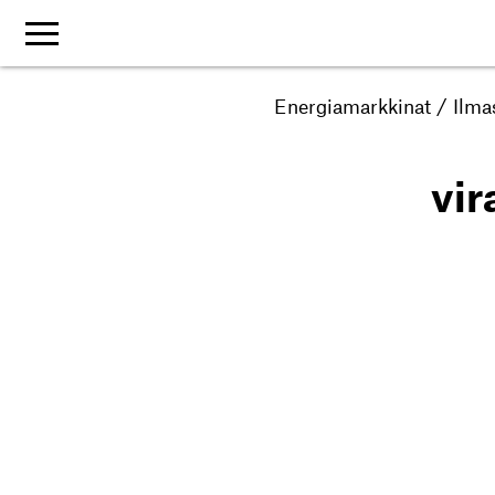
Energiamarkkinat
/
Ilma
vi