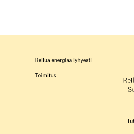
Reilua energiaa lyhyesti
Toimitus
Rei
Su
Tu