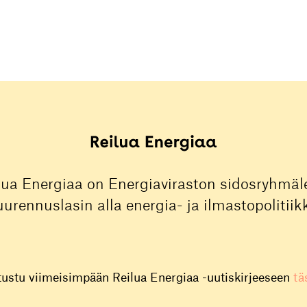
lua Energiaa on Energiaviraston sidosryhmäle
urennuslasin alla energia- ja ilmastopolitiik
tustu viimeisimpään Reilua Energiaa -uutiskirjeeseen
tä