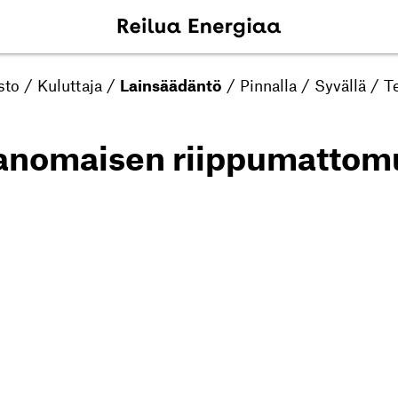
sto
/
Kuluttaja
/
Lainsäädäntö
/
Pinnalla
/
Syvällä
/
Te
ranomaisen riippumattom