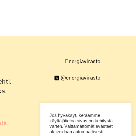
Energiavirasto
@energiavirasto
hti.
ka.
Jos hyväksyt, keräämme
käyttäjätietoa sivuston kehitystä
stä
.
varten. Välttämättömät evästeet
aktivoidaan automaattisesti.