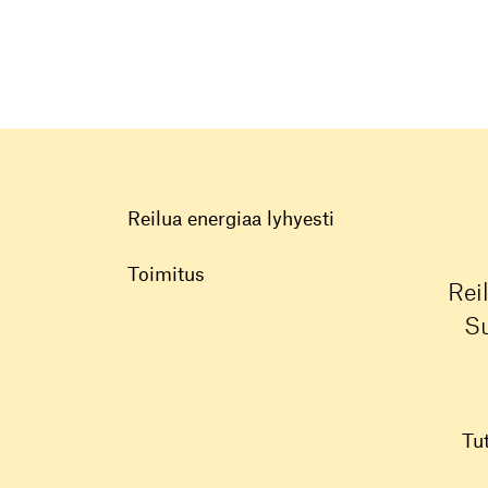
Reilua energiaa lyhyesti
Toimitus
Rei
Su
Tu