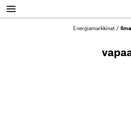
Energiamarkkinat
/
Ilm
vapa