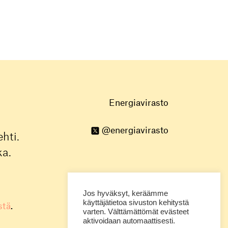
Energiavirasto
@energiavirasto
hti.
ka.
Jos hyväksyt, keräämme
käyttäjätietoa sivuston kehitystä
stä
.
varten. Välttämättömät evästeet
aktivoidaan automaattisesti.