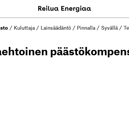
asto
/
Kuluttaja
/
Lainsäädäntö
/
Pinnalla
/
Syvällä
/
Te
aehtoinen päästökompens