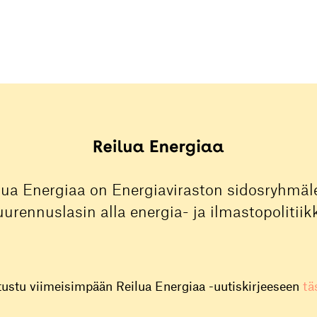
lua Energiaa on Energiaviraston sidosryhmäle
urennuslasin alla energia- ja ilmastopolitiik
tustu viimeisimpään Reilua Energiaa -uutiskirjeeseen
tä