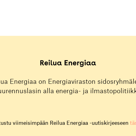
lua Energiaa on Energiaviraston sidosryhmäle
urennuslasin alla energia- ja ilmastopolitiik
tustu viimeisimpään Reilua Energiaa -uutiskirjeeseen
tä