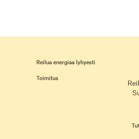
Reilua energiaa lyhyesti
Toimitus
Rei
Su
Tu