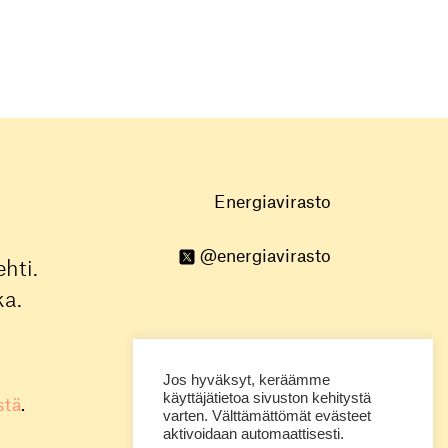
Energiavirasto
@energiavirasto
hti.
ka.
Jos hyväksyt, keräämme
käyttäjätietoa sivuston kehitystä
stä
.
varten. Välttämättömät evästeet
aktivoidaan automaattisesti.