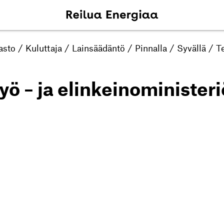
asto
/
Kuluttaja
/
Lainsäädäntö
/
Pinnalla
/
Syvällä
/
Te
työ – ja elinkeinoministeri