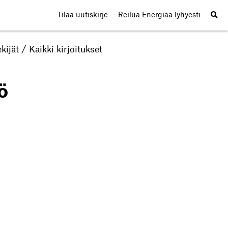
Tilaa uutiskirje
Reilua Energiaa lyhyesti
kijät
/
Kaikki kirjoitukset
ö