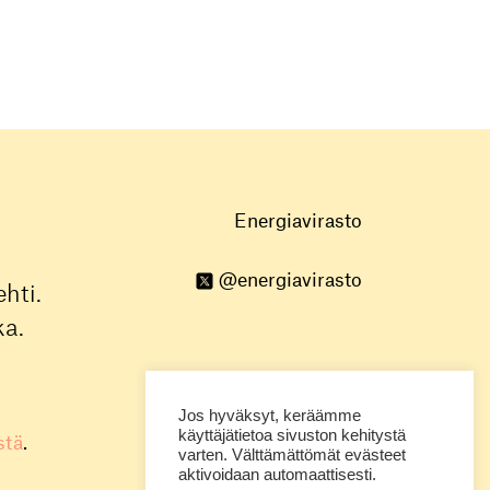
Energiavirasto
@energiavirasto
hti.
ka.
Jos hyväksyt, keräämme
käyttäjätietoa sivuston kehitystä
stä
.
varten. Välttämättömät evästeet
aktivoidaan automaattisesti.