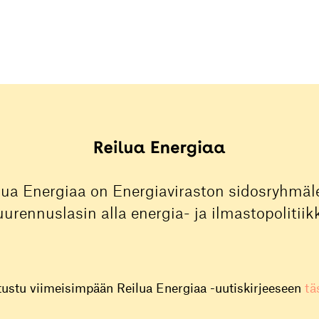
lua Energiaa on Energiaviraston sidosryhmäle
urennuslasin alla energia- ja ilmastopolitiik
tustu viimeisimpään Reilua Energiaa -uutiskirjeeseen
tä