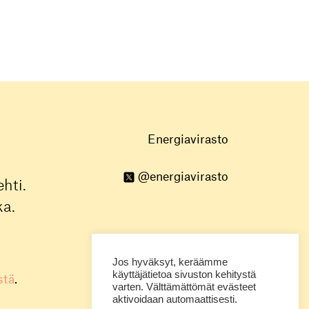
Energiavirasto
@energiavirasto
hti.
ka.
Jos hyväksyt, keräämme
käyttäjätietoa sivuston kehitystä
stä
.
varten. Välttämättömät evästeet
aktivoidaan automaattisesti.