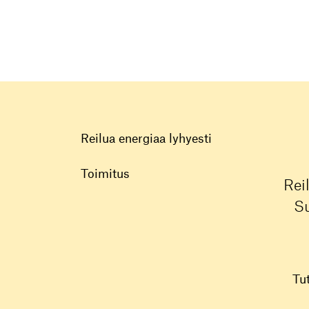
Reilua energiaa lyhyesti
Toimitus
Rei
Su
Tu