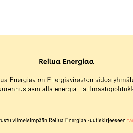
lua Energiaa on Energiaviraston sidosryhmäle
urennuslasin alla energia- ja ilmastopolitiik
tustu viimeisimpään Reilua Energiaa -uutiskirjeeseen
tä