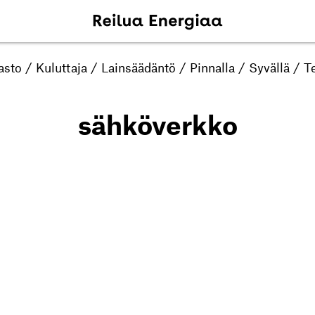
asto
/
Kuluttaja
/
Lainsäädäntö
/
Pinnalla
/
Syvällä
/
Te
sähköverkko