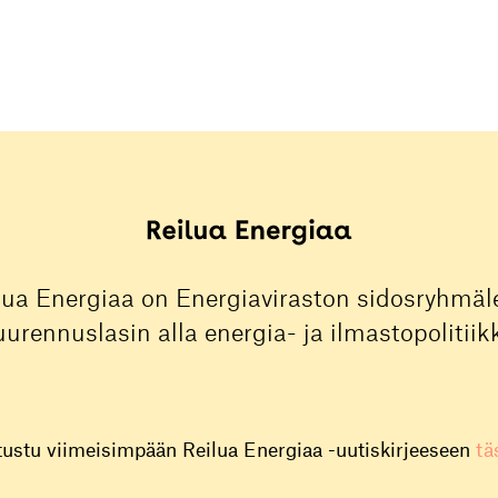
lua Energiaa on Energiaviraston sidosryhmäle
urennuslasin alla energia- ja ilmastopolitiik
tustu viimeisimpään Reilua Energiaa -uutiskirjeeseen
tä