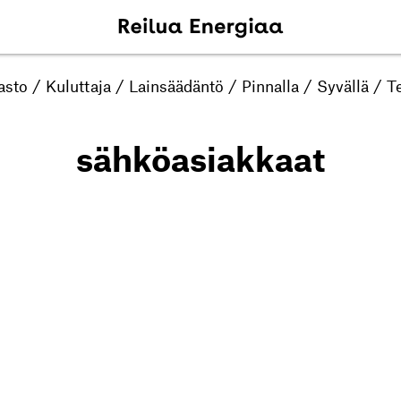
asto
/
Kuluttaja
/
Lainsäädäntö
/
Pinnalla
/
Syvällä
/
Te
sähköasiakkaat