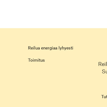
Reilua energiaa lyhyesti
Toimitus
Rei
Su
Tu