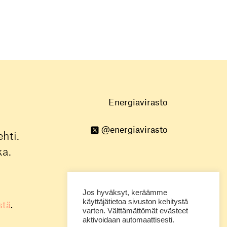
Energiavirasto
@energiavirasto
hti.
ka.
Jos hyväksyt, keräämme
käyttäjätietoa sivuston kehitystä
stä
.
varten. Välttämättömät evästeet
aktivoidaan automaattisesti.