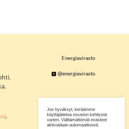
Energiavirasto
@energiavirasto
hti.
ka.
Jos hyväksyt, keräämme
käyttäjätietoa sivuston kehitystä
stä
.
varten. Välttämättömät evästeet
aktivoidaan automaattisesti.