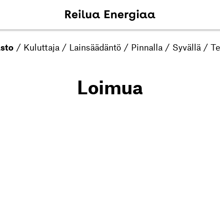
asto
/
Kuluttaja
/
Lainsäädäntö
/
Pinnalla
/
Syvällä
/
Te
Loimua