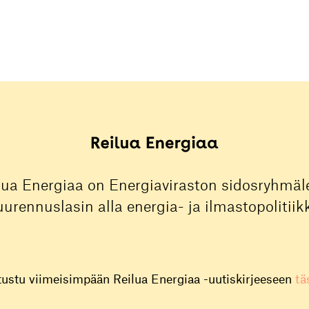
lua Energiaa on Energiaviraston sidosryhmäle
urennuslasin alla energia- ja ilmastopolitiik
tustu viimeisimpään Reilua Energiaa -uutiskirjeeseen
tä