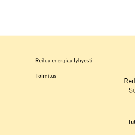
Reilua energiaa lyhyesti
Toimitus
Rei
Su
Tu