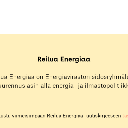
lua Energiaa on Energiaviraston sidosryhmäle
urennuslasin alla energia- ja ilmastopolitiik
tustu viimeisimpään Reilua Energiaa -uutiskirjeeseen
tä