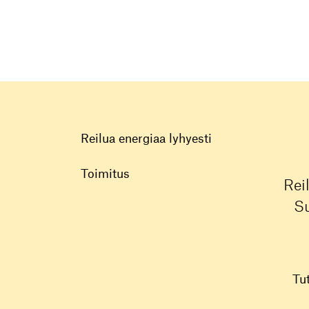
Reilua energiaa lyhyesti
Toimitus
Rei
Su
Tu