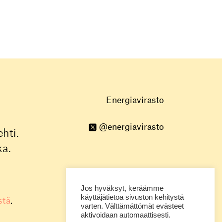
Energiavirasto
@energiavirasto
hti.
ka.
Jos hyväksyt, keräämme
käyttäjätietoa sivuston kehitystä
stä
.
varten. Välttämättömät evästeet
aktivoidaan automaattisesti.