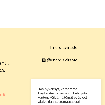
Energiavirasto
@energiavirasto
hti.
ka.
Jos hyväksyt, keräämme
käyttäjätietoa sivuston kehitystä
stä
.
varten. Välttämättömät evästeet
aktivoidaan automaattisesti.