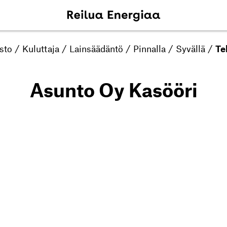
sto
/
Kuluttaja
/
Lainsäädäntö
/
Pinnalla
/
Syvällä
/
Te
Asunto Oy Kasööri