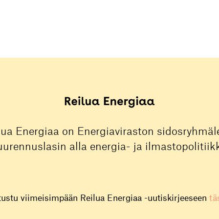
lua Energiaa on Energiaviraston sidosryhmäle
urennuslasin alla energia- ja ilmastopolitiik
tustu viimeisimpään Reilua Energiaa -uutiskirjeeseen
tä