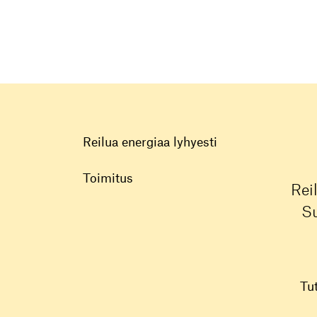
Reilua energiaa lyhyesti
Toimitus
Rei
Su
Tu