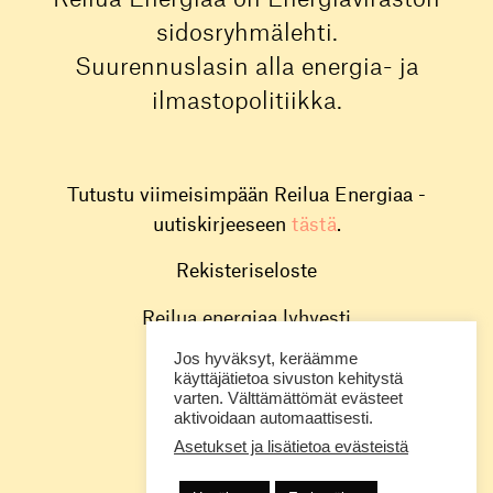
sidosryhmälehti.
Suurennuslasin alla energia- ja
ilmastopolitiikka.
Tutustu viimeisimpään Reilua Energiaa -
uutiskirjeeseen
tästä
.
Rekisteriseloste
Reilua energiaa lyhyesti
Jos hyväksyt, keräämme
Toimitus
käyttäjätietoa sivuston kehitystä
varten. Välttämättömät evästeet
Energiavirasto
aktivoidaan automaattisesti.
Asetukset ja lisätietoa evästeistä
@energiavirasto