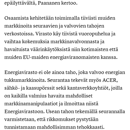
epäilyttävältä, Paananen kertoo.
Osaamista kehitetään toimimalla tiiviisti muiden
markkinoita seuraavien ja valvovien tahojen
verkostoissa. Virasto käy tiivistä vuoropuhelua ja
vaihtaa kokemuksia markkinavalvonnasta ja
havaituista väärinkäytöksistä niin kotimaisten että
muiden EU-maiden energiaviranomaisten kanssa.
Energiavirasto ei ole ainoa taho, joka valvoo energian
tukkumarkkinoita. Seurantaa tekevät myös ACER,
sähkö- ja kaasupörssit sekä kantaverkkoyhtiöt, joilla
on kaikilla valmius havaita mahdolliset
markkinamanipulaatiot ja ilmoittaa niistä
Energiavirastoon. Usean tahon tekemällä seurannalla
varmistetaan, että rikkomukset pystytään
tunnistamaan mahdollisimman tehokkaasti.