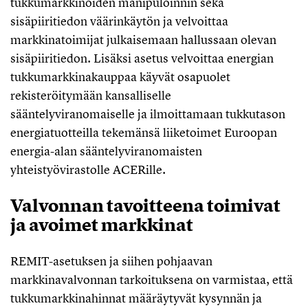
tukkumarkkinoiden manipuloinnin sekä
sisäpiiritiedon väärinkäytön ja velvoittaa
markkinatoimijat julkaisemaan hallussaan olevan
sisäpiiritiedon. Lisäksi asetus velvoittaa energian
tukkumarkkinakauppaa käyvät osapuolet
rekisteröitymään kansalliselle
sääntelyviranomaiselle ja ilmoittamaan tukkutason
energiatuotteilla tekemänsä liiketoimet Euroopan
energia-alan sääntelyviranomaisten
yhteistyövirastolle ACERille.
Valvonnan tavoitteena toimivat
ja avoimet markkinat
REMIT-asetuksen ja siihen pohjaavan
markkinavalvonnan tarkoituksena on varmistaa, että
tukkumarkkinahinnat määräytyvät kysynnän ja