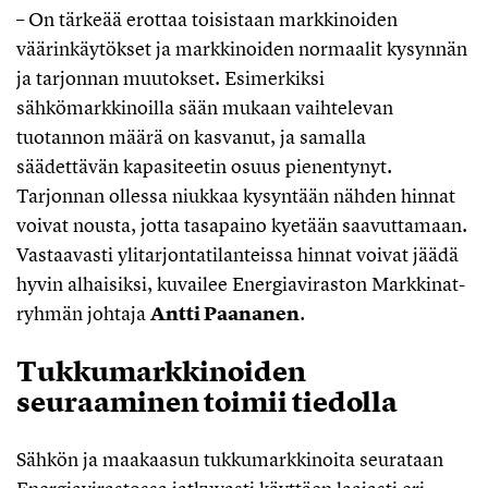
– On tärkeää erottaa toisistaan markkinoiden
väärinkäytökset ja markkinoiden normaalit kysynnän
ja tarjonnan muutokset. Esimerkiksi
sähkömarkkinoilla sään mukaan vaihtelevan
tuotannon määrä on kasvanut, ja samalla
säädettävän kapasiteetin osuus pienentynyt.
Tarjonnan ollessa niukkaa kysyntään nähden hinnat
voivat nousta, jotta tasapaino kyetään saavuttamaan.
Vastaavasti ylitarjontatilanteissa hinnat voivat jäädä
hyvin alhaisiksi, kuvailee Energiaviraston Markkinat-
ryhmän johtaja
Antti Paananen
.
Tukkumarkkinoiden
seuraaminen toimii tiedolla
Sähkön ja maakaasun tukkumarkkinoita seurataan