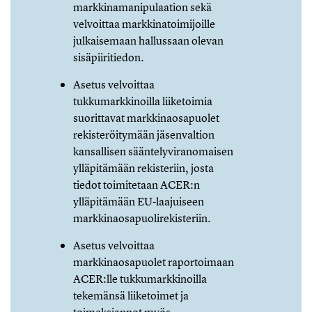
markkinamanipulaation sekä
velvoittaa markkinatoimijoille
julkaisemaan hallussaan olevan
sisäpiiritiedon.
Asetus velvoittaa
tukkumarkkinoilla liiketoimia
suorittavat markkinaosapuolet
rekisteröitymään jäsenvaltion
kansallisen sääntelyviranomaisen
ylläpitämään rekisteriin, josta
tiedot toimitetaan ACER:n
ylläpitämään EU-laajuiseen
markkinaosapuolirekisteriin.
Asetus velvoittaa
markkinaosapuolet raportoimaan
ACER:lle tukkumarkkinoilla
tekemänsä liiketoimet ja
toimeksiannot myös