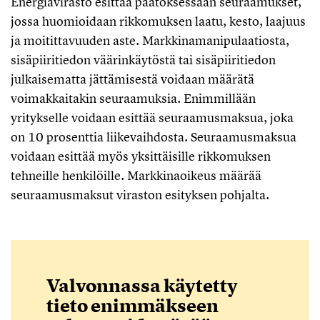
Energiavirasto esittää päätöksessään seuraamukset,
jossa huomioidaan rikkomuksen laatu, kesto, laajuus
ja moitittavuuden aste. Markkinamanipulaatiosta,
sisäpiiritiedon väärinkäytöstä tai sisäpiiritiedon
julkaisematta jättämisestä voidaan määrätä
voimakkaitakin seuraamuksia. Enimmillään
yritykselle voidaan esittää seuraamusmaksua, joka
on 10 prosenttia liikevaihdosta. Seuraamusmaksua
voidaan esittää myös yksittäisille rikkomuksen
tehneille henkilöille. Markkinaoikeus määrää
seuraamusmaksut viraston esityksen pohjalta.
Valvonnassa käytetty
tieto enimmäkseen