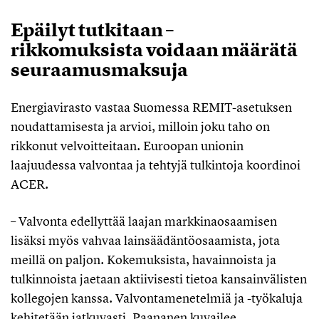
Epäilyt tutkitaan –
rikkomuksista voidaan määrätä
seuraamusmaksuja
Energiavirasto vastaa Suomessa REMIT-asetuksen
noudattamisesta ja arvioi, milloin joku taho on
rikkonut velvoitteitaan. Euroopan unionin
laajuudessa valvontaa ja tehtyjä tulkintoja koordinoi
ACER.
– Valvonta edellyttää laajan markkinaosaamisen
lisäksi myös vahvaa lainsäädäntöosaamista, jota
meillä on paljon. Kokemuksista, havainnoista ja
tulkinnoista jaetaan aktiivisesti tietoa kansainvälisten
kollegojen kanssa. Valvontamenetelmiä ja -työkaluja
kehitetään jatkuvasti, Paananen kuvailee.