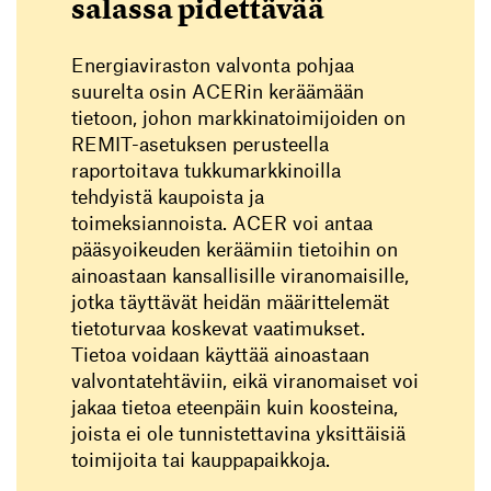
salassa pidettävää
Energiaviraston valvonta pohjaa
suurelta osin ACERin keräämään
tietoon, johon markkinatoimijoiden on
REMIT-asetuksen perusteella
raportoitava tukkumarkkinoilla
tehdyistä kaupoista ja
toimeksiannoista. ACER voi antaa
pääsyoikeuden keräämiin tietoihin on
ainoastaan kansallisille viranomaisille,
jotka täyttävät heidän määrittelemät
tietoturvaa koskevat vaatimukset.
Tietoa voidaan käyttää ainoastaan
valvontatehtäviin, eikä viranomaiset voi
jakaa tietoa eteenpäin kuin koosteina,
joista ei ole tunnistettavina yksittäisiä
toimijoita tai kauppapaikkoja.