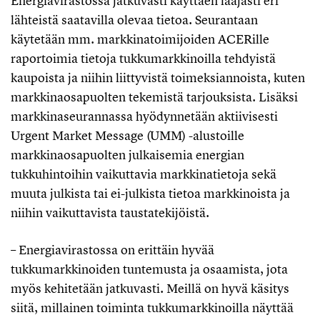
Energiavirastossa jatkuvasti käyttäen laajasti eri
lähteistä saatavilla olevaa tietoa. Seurantaan
käytetään mm. markkinatoimijoiden ACERille
raportoimia tietoja tukkumarkkinoilla tehdyistä
kaupoista ja niihin liittyvistä toimeksiannoista, kuten
markkinaosapuolten tekemistä tarjouksista. Lisäksi
markkinaseurannassa hyödynnetään aktiivisesti
Urgent Market Message (UMM) -alustoille
markkinaosapuolten julkaisemia energian
tukkuhintoihin vaikuttavia markkinatietoja sekä
muuta julkista tai ei-julkista tietoa markkinoista ja
niihin vaikuttavista taustatekijöistä.
– Energiavirastossa on erittäin hyvää
tukkumarkkinoiden tuntemusta ja osaamista, jota
myös kehitetään jatkuvasti. Meillä on hyvä käsitys
siitä, millainen toiminta tukkumarkkinoilla näyttää